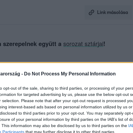
Link másolása
n szerepelnek együtt a
sorozat sztárjai
!
z
RTL+-on
!
arország -
Do Not Process My Personal Information
to opt-out of the sale, sharing to third parties, or processing of your per
között legyen a Google-találatokban!
formation for targeted advertising by us, please use the below opt-out s
r selection. Please note that after your opt-out request is processed y
eing interest-based ads based on personal information utilized by us or
disclosed to third parties prior to your opt-out. You may separately opt-
losure of your personal information by third parties on the IAB’s list of
. This information may also be disclosed by us to third parties on the
IA
Participants
that may further disclose it to other third parties.