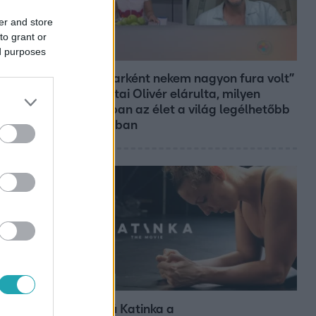
er and store
to grant or
ed purposes
Reggeli
„Magyarként nekem nagyon fura volt”
– Pusztai Olivér elárulta, milyen
valójában az élet a világ legélhetőbb
városában
Kultúra
Hosszú Katinka a