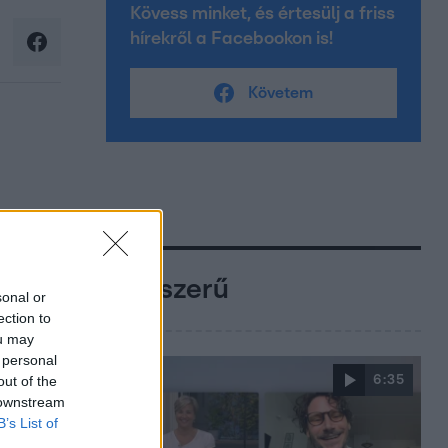
Kövess minket, és értesülj a friss
hírekről a Facebookon is!
Követem
Népszerű
sonal or
ection to
ou may
 personal
out of the
6:35
 downstream
B’s List of