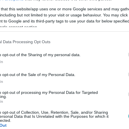
 that this website/app uses one or more Google services and may gath
including but not limited to your visit or usage behaviour. You may click 
 to Google and its third-party tags to use your data for below specifi
ogle consent section.
S BALÁZS
#
PRIBELSZKI NORBERT
#
KISS PÉTER BALÁZS
l Data Processing Opt Outs
LUB
#
RTL
o opt-out of the Sharing of my personal data.
In
o opt-out of the Sale of my Personal Data.
In
to opt-out of processing my Personal Data for Targeted
ing.
In
o opt-out of Collection, Use, Retention, Sale, and/or Sharing
ersonal Data that Is Unrelated with the Purposes for which it
lected.
Out