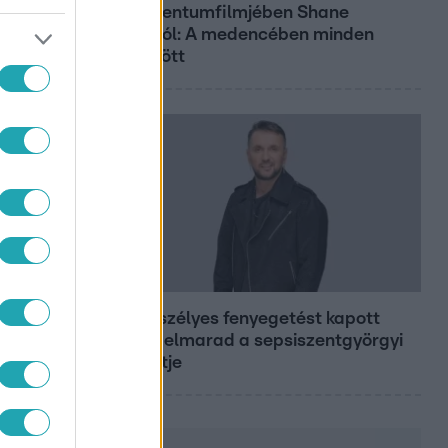
dokumentumfilmjében Shane
Tusupról: A medencében minden
működött
Bulvár
Életveszélyes fenyegetést kapott
Majka, elmarad a sepsiszentgyörgyi
koncertje