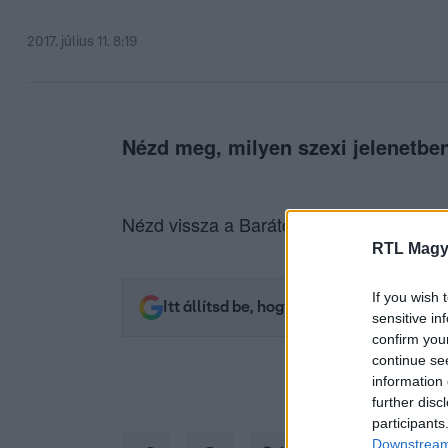
2017. július 11. 8:19
Nézd meg, milyen szexi jelenetbe
Nézd vissza a Barátok közt epizódjait a
RTL Magy
If you wish 
Itt állítsd be, hogy az RTL.hu az elsők 
sensitive in
confirm you
continue se
information 
further disc
participants
Downstream 