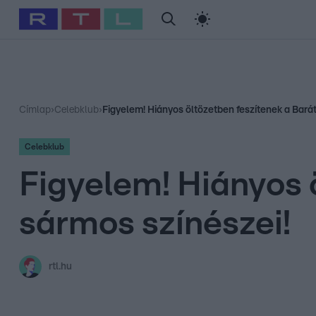
#
Babits Marcella
#
Szellő István
#
Most Wanted
#
Gallusz Ni
Címlap
›
Celebklub
›
Figyelem! Hiányos öltözetben feszítenek a Barát
Celebklub
Figyelem! Hiányos 
sármos színészei!
rtl.hu