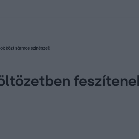
kolett
#
Időjárás
#
RTL műsor
#
Víz
#
Magyar Péter
#
Csillagjeg
ok közt sármos színészei!
öltözetben feszítene