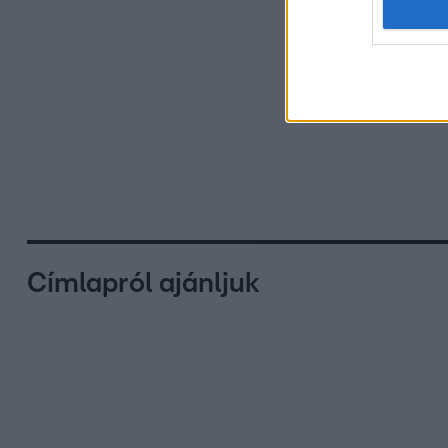
Címlapról ajánljuk