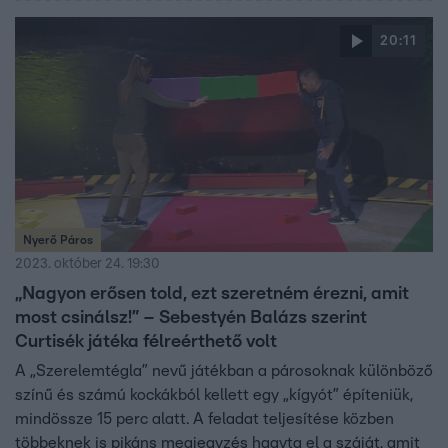
20:11
Nyerő Páros
2023. október 24. 19:30
„Nagyon erősen told, ezt szeretném érezni, amit
most csinálsz!” – Sebestyén Balázs szerint
Curtisék játéka félreérthető volt
A „Szerelemtégla” nevű játékban a párosoknak különböző
színű és számú kockákból kellett egy „kígyót” építeniük,
mindössze 15 perc alatt. A feladat teljesítése közben
többeknek is pikáns megjegyzés hagyta el a száját, amit