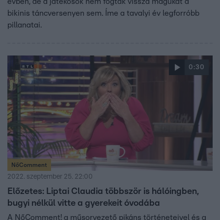
évben, de a játékosok nem fogták vissza magukat a
bikinis táncversenyen sem. Íme a tavalyi év legforróbb
pillanatai.
0:30
NőComment
2022. szeptember 25. 22:00
Előzetes: Liptai Claudia többször is hálóingben,
bugyi nélkül vitte a gyerekeit óvodába
A NőComment! a műsorvezető pikáns történeteivel és a