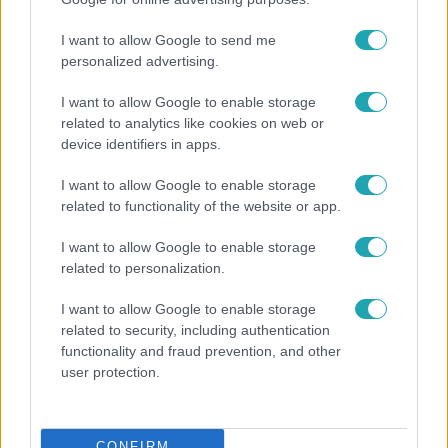
az első alkalomra...
I want to allow Google to send me
personalized advertising.
2:12
I want to allow Google to enable storage
related to analytics like cookies on web or
device identifiers in apps.
I want to allow Google to enable storage
related to functionality of the website or app.
I want to allow Google to enable storage
related to personalization.
Fókusz
I want to allow Google to enable storage
2020. november 29. 18:00
related to security, including authentication
Ez volt Röfi legpikánsabb fellépése
functionality and fraud prevention, and other
user protection.
A múlt heti adásban Gáspár Laci Tom Cruise-ként
ereszkedett le a magasból. A Baba Men in Black előadása
közben feltűnt a színpadon az Alien, azaz a földönkívüli
CONFIRM