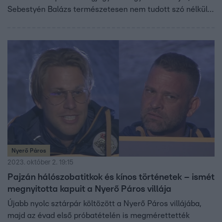
Sebestyén Balázs természetesen nem tudott szó nélkül
hagyni. „Ha ajtó mögött hallom ezt a beszélgetés,
egészen más jut eszembe” – mondta nevetve.
Nyerő Páros
2023. október 2. 19:15
Pajzán hálószobatitkok és kínos történetek – ismét
megnyitotta kapuit a Nyerő Páros villája
Újabb nyolc sztárpár költözött a Nyerő Páros villájába,
majd az évad első próbatételén is megmérettették