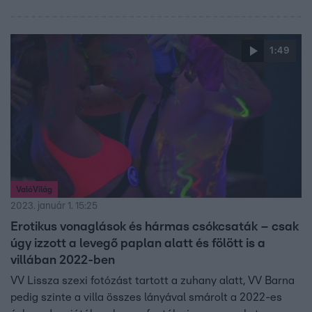
1:49
ValóVilág
2023. január 1. 15:25
Erotikus vonaglások és hármas csókcsaták – csak
úgy izzott a levegő paplan alatt és fölött is a
villában 2022-ben
VV Lissza szexi fotózást tartott a zuhany alatt, VV Barna
pedig szinte a villa összes lányával smárolt a 2022-es