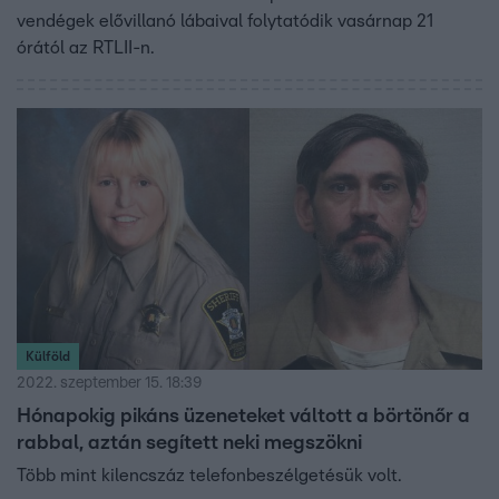
vendégek elővillanó lábaival folytatódik vasárnap 21
órától az RTLII-n.
Külföld
2022. szeptember 15. 18:39
Hónapokig pikáns üzeneteket váltott a börtönőr a
rabbal, aztán segített neki megszökni
Több mint kilencszáz telefonbeszélgetésük volt.