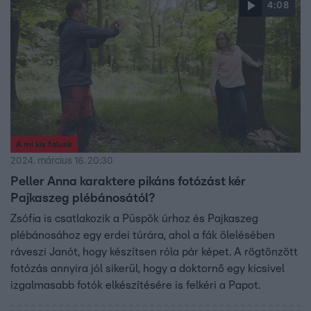
4:08
A mi kis falunk
2024. március 16. 20:30
Peller Anna karaktere pikáns fotózást kér
Pajkaszeg plébánosától?
Zsófia is csatlakozik a Püspök úrhoz és Pajkaszeg
plébánosához egy erdei túrára, ahol a fák ölelésében
ráveszi Janót, hogy készítsen róla pár képet. A rögtönzött
fotózás annyira jól sikerül, hogy a doktornő egy kicsivel
izgalmasabb fotók elkészítésére is felkéri a Papot.