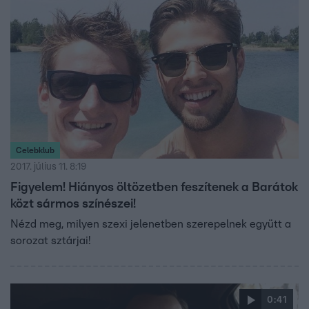
Celebklub
2017. július 11. 8:19
Figyelem! Hiányos öltözetben feszítenek a Barátok
közt sármos színészei!
Nézd meg, milyen szexi jelenetben szerepelnek együtt a
sorozat sztárjai!
0:41