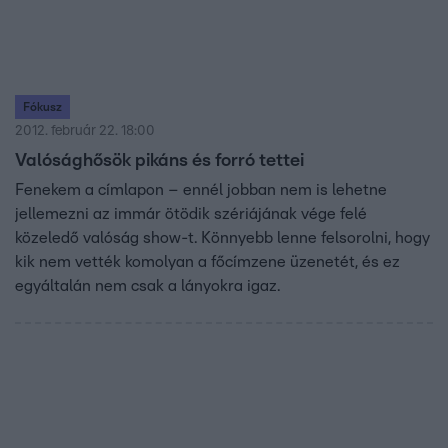
Fókusz
2012. február 22. 18:00
Valósághősök pikáns és forró tettei
Fenekem a címlapon – ennél jobban nem is lehetne
jellemezni az immár ötödik szériájának vége felé
közeledő valóság show-t. Könnyebb lenne felsorolni, hogy
kik nem vették komolyan a főcímzene üzenetét, és ez
egyáltalán nem csak a lányokra igaz.