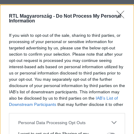
RTL Klubon.
RTL Magyarország -
Do Not Process My Personal
Information
If you wish to opt-out of the sale, sharing to third parties, or
processing of your personal or sensitive information for
targeted advertising by us, please use the below opt-out
section to confirm your selection. Please note that after your
opt-out request is processed you may continue seeing
interest-based ads based on personal information utilized by
us or personal information disclosed to third parties prior to
your opt-out. You may separately opt-out of the further
Sorozat Klub
disclosure of your personal information by third parties on the
2022. január 2. 7:00
IAB’s list of downstream participants. This information may
TOP5 Házasodna a gazda: Ezeket a pillanatokat
also be disclosed by us to third parties on the
IAB’s List of
szerettétek a legjobban 2021-ben
Downstream Participants
that may further disclose it to other
third parties.
Az idei évadban sem volt hiány forró pillanatokból,
szerelmes civódásokból, sőt családi ebédeken elkotyogott
Please note that this website/app uses one or more Google
Personal Data Processing Opt Outs
titkokból sem. Összegyűjtöttük nektek az évad
services and may gather and store information including but
legemlékezetesebb fordulatait.
not limited to your visit or usage behaviour. You may click to
I want to opt-out of the Sharing of my