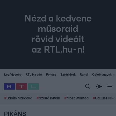
Nézd a kedvenc
műsoraid
rövid videóit
az RTL.hu-n!
Legfrissebb
RTL Híradó
Fókusz
Sztárhírek
Randi
Celeb vagyok, me
#
Babits Marcella
#
Szellő István
#
Most Wanted
#
Gallusz Niko
PIKÁNS