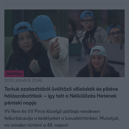
ValóVilág
2023. január 6. 22:46
Torkuk szakadtából üvöltöző villalakók és pikáns
hálószobatitkok – így telt a Nélkülözés Hetének
pénteki napja
VV Reni és VV Piros közelgő párbaja rendesen
felkorbácsolja a kedélyeket a luxusbörtönben. Mutatjuk,
mi minden történt a 48. napon!