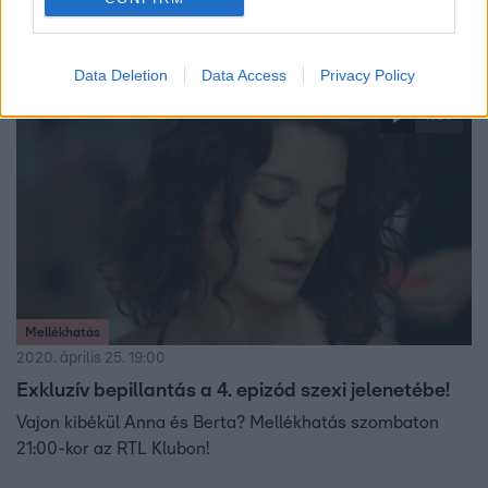
jelmez, amiben az első évadban Hargitai Bea volt. Az
Egér és a Banán lírai dalokat énekelt, a Zebra egy Village
People klasszikust adott elő, a Röfi fellépése pedig
Data Deletion
Data Access
Privacy Policy
pikánsra sikeredett.
1:07
Mellékhatás
2020. április 25. 19:00
Exkluzív bepillantás a 4. epizód szexi jelenetébe!
Vajon kibékül Anna és Berta? Mellékhatás szombaton
21:00-kor az RTL Klubon!