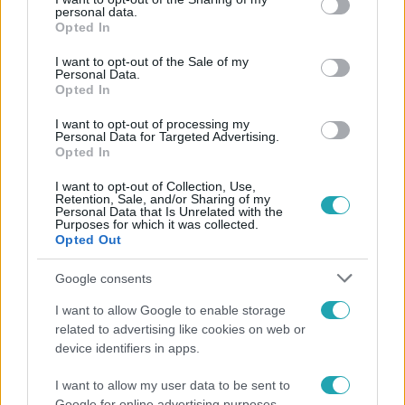
personal data.
grant or deny consent to Google and its third-party tags to
Opted In
use your data for below specified purposes in below Google
consent section.
I want to opt-out of the Sale of my
Personal Data.
1:42
Opted In
I want to opt-out of processing my
Personal Data for Targeted Advertising.
Opted In
I want to opt-out of Collection, Use,
Retention, Sale, and/or Sharing of my
Personal Data that Is Unrelated with the
Purposes for which it was collected.
Opted Out
NőComment
2022. január 1. 0:00
Google consents
Pikáns szilveszteri programot tervez újdonsült
I want to allow Google to enable storage
feleségével Anger Zsolt
related to advertising like cookies on web or
device identifiers in apps.
A színész pár hónappal ezelőtt vette feleségül Emesét,
akivel most először búcsúztatják együtt házaspárként az
I want to allow my user data to be sent to
óévet. Liptai Claudia kíváncsi volt, mit terveznek Zsolték
Google for online advertising purposes.