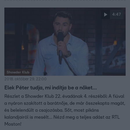
4:47
Showder Klub
2018. október 29. 22:00
Elek Péter tudja, mi indítja be a nőket…
Részlet a Showder Klub 22. évadának 4. részéből: A fiúval
a nyáron szakított a barátnője, de már összekapta magát,
és belelendült a csajozásba. Sőt, most pikáns
kalandjairól is mesélt… Nézd meg a teljes adást az RTL
Moston!