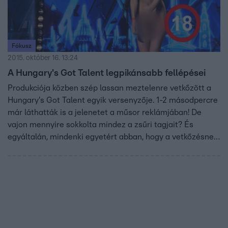
Fókusz
2015. október 16. 13:24
A Hungary's Got Talent legpikánsabb fellépései
Produkciója közben szép lassan meztelenre vetkőzött a
Hungary's Got Talent egyik versenyzője. 1-2 másodpercre
már láthatták is a jelenetet a műsor reklámjában! De
vajon mennyire sokkolta mindez a zsűri tagjait? És
egyáltalán, mindenki egyetért abban, hogy a vetkőzésnek
helye van a tehetségkutatókban? Elemeztünk néhány
pikáns fellépést!