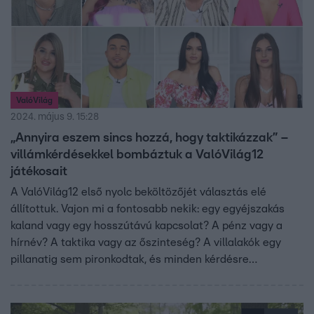
ValóVilág
2024. május 9. 15:28
„Annyira eszem sincs hozzá, hogy taktikázzak” –
villámkérdésekkel bombáztuk a ValóVilág12
játékosait
A ValóVilág12 első nyolc beköltözőjét választás elé
állítottuk. Vajon mi a fontosabb nekik: egy egyéjszakás
kaland vagy egy hosszútávú kapcsolat? A pénz vagy a
hírnév? A taktika vagy az őszinteség? A villalakók egy
pillanatig sem pironkodtak, és minden kérdésre
kendőzetlenül válaszoltak, még arra is, hogy szőrösen
vagy szőrtelenül, paplannal vagy anélkül szeretik jobban…
hogy mit? Kiderül a videóból!