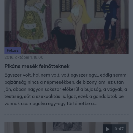
Fókusz
2016. október 1. 18:00
Pikáns mesék felnőtteknek
Egyszer volt, hol nem volt, volt egyszer egy... eddig semmi
pajzánság nincs a népmesékben, de bizony, ami ez után
jön, abban nagyon sokszor előkerül a bujaság, a vágyak, a
testiség, sőt a szexualitás is. Igaz, ezek a gondolatok be
vannak csomagolva egy-egy történetbe a
szegénylegényről, vagy a király lányáról. Az igazság az,
hogy a mesekutatók ezzel mindig is tisztában voltak, sőt,
valahol helyén valónak is tartják a mesék finom
0:47
pajzánságát.