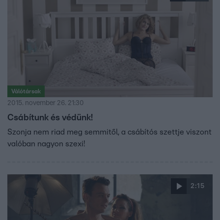
Válótársak
2015. november 26. 21:30
Csábítunk és védünk!
Szonja nem riad meg semmitől, a csábítós szettje viszont
valóban nagyon szexi!
2:15