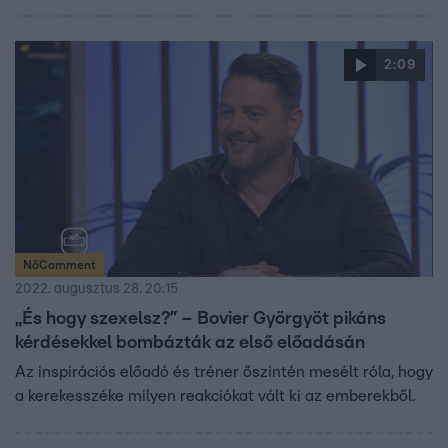
2:09
NőComment
2022. augusztus 28. 20:15
„És hogy szexelsz?” – Bovier Györgyöt pikáns
kérdésekkel bombázták az első előadásán
Az inspirációs előadó és tréner őszintén mesélt róla, hogy
a kerekesszéke milyen reakciókat vált ki az emberekből.