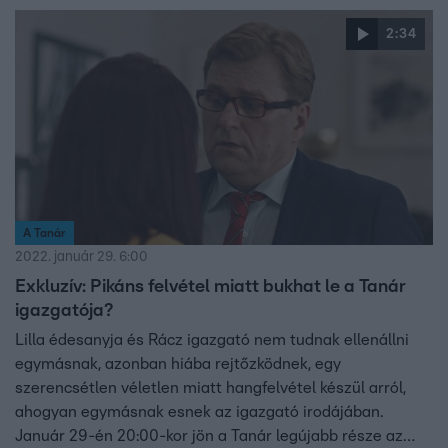
2:34
A Tanár
2022. január 29. 6:00
Exkluzív: Pikáns felvétel miatt bukhat le a Tanár
igazgatója?
Lilla édesanyja és Rácz igazgató nem tudnak ellenállni
egymásnak, azonban hiába rejtőzködnek, egy
szerencsétlen véletlen miatt hangfelvétel készül arról,
ahogyan egymásnak esnek az igazgató irodájában.
Január 29-én 20:00-kor jön a Tanár legújabb része az