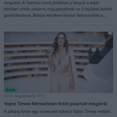
magukat. A Testrisz nevű játékban a lányok a saját
bőrüket vitték vásárra, míg párjaiknak az ő fejükkel kellett
gondolkodniuk. Balázs kérdései hamar felborzolták a
kedélyeket: többek között kiderült, hogy Henry Kettner
pucéran helikopterezett a főutcán, Joe-t pedig egy
nudista strandon érte baleset.
Bulvár
2023. augusztus 19. 17:11
Vajna Tímea félmeztelen fotót posztolt magáról
A pikáns fotón egy szívecske takarja Vajna Tímea melleit.