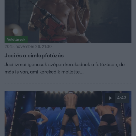
Válótársak
2015. november 26. 21:30
Joci és a címlapfotózás
Joci izmai igencsak szépen kerekednek a fotózáson, de
más is van, ami kerekedik mellette…
4:43