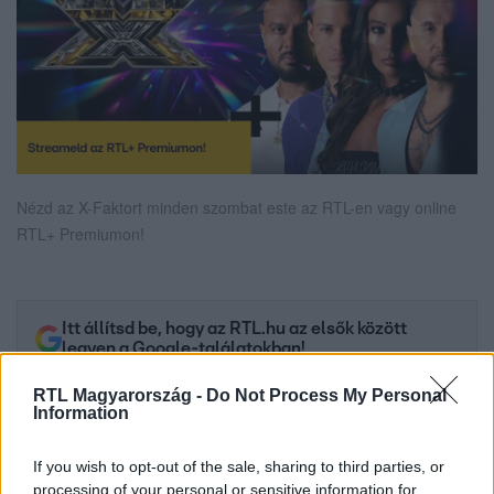
Nézd az X-Faktort minden szombat este az RTL-en vagy online
RTL+ Premiumon!
Itt állítsd be, hogy az RTL.hu az elsők között
legyen a Google-találatokban!
RTL Magyarország -
Do Not Process My Personal
Information
If you wish to opt-out of the sale, sharing to third parties, or
processing of your personal or sensitive information for