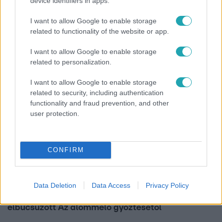
device identifiers in apps.
Fókusz
I want to allow Google to enable storage
Hazaszállították a kórházból Kati nénit, a házuk
related to functionality of the website or app.
előtt vették észre, hogy már nem él
I want to allow Google to enable storage
related to personalization.
I want to allow Google to enable storage
related to security, including authentication
functionality and fraud prevention, and other
user protection.
CONFIRM
Bulvár
Data Deletion
Data Access
Privacy Policy
Véget ért a közös munka! Balogh Levente
elbúcsúzott Az álommeló győztesétől