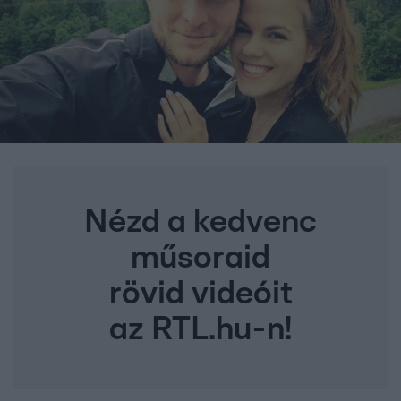
Nézd a kedvenc
műsoraid
rövid videóit
az RTL.hu-n!