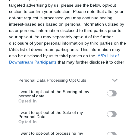
targeted advertising by us, please use the below opt-out
section to confirm your selection. Please note that after your
opt-out request is processed you may continue seeing
interest-based ads based on personal information utilized by
us or personal information disclosed to third parties prior to
your opt-out. You may separately opt-out of the further
Kövess minket, és értesülj a friss hírekről a
disclosure of your personal information by third parties on the
Facebookon is!
IAB’s list of downstream participants. This information may
also be disclosed by us to third parties on the
IAB’s List of
Downstream Participants
that may further disclose it to other
Követem
third parties.
Please note that this website/app uses one or more Google
Personal Data Processing Opt Outs
services and may gather and store information including but
not limited to your visit or usage behaviour. You may click to
I want to opt-out of the Sharing of my
personal data.
grant or deny consent to Google and its third-party tags to
Opted In
#
CELEBKLUB
#
ISTENES BENCE
#
X-FAKTOR
use your data for below specified purposes in below Google
consent section.
I want to opt-out of the Sale of my
#
MŰSORVEZETŐ
#
NÁNÁSI PÁL
#
FOTÓSOROZAT
Personal Data.
Opted In
#
CSOBOT ADÉL
#
NYÁR
#
NYARALÁS
#
RTL KLUB
I want to opt-out of processing my
#
RTL