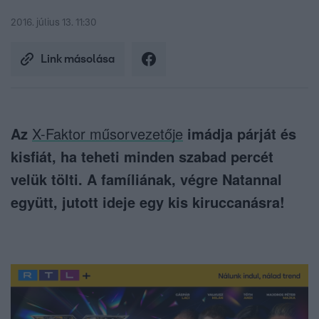
2016. július 13. 11:30
Link másolása
Az
X-Faktor műsorvezetője
imádja párját és
kisfiát, ha teheti minden szabad percét
velük tölti. A famíliának, végre Natannal
együtt, jutott ideje egy kis kiruccanásra!