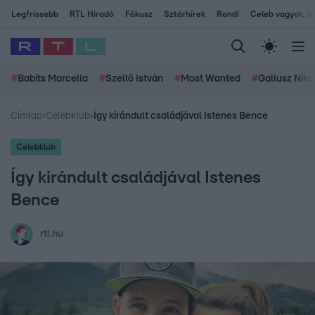
Legfrissebb
RTL Híradó
Fókusz
Sztárhírek
Randi
Celeb vagyok, me
#
Babits Marcella
#
Szellő István
#
Most Wanted
#
Gallusz Niko
Címlap
›
Celebklub
›
Így kirándult családjával Istenes Bence
Celebklub
Így kirándult családjával Istenes
Bence
rtl.hu