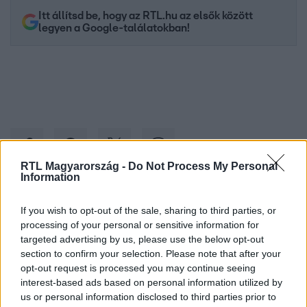
Itt állítsd be, hogy az RTL.hu az elsők között
legyen a Google-találatokban!
RTL Magyarország -
Do Not Process My Personal
Information
Kövess minket, és értesülj a friss hírekről a
If you wish to opt-out of the sale, sharing to third parties, or
Facebookon is!
processing of your personal or sensitive information for
targeted advertising by us, please use the below opt-out
section to confirm your selection. Please note that after your
Követem
opt-out request is processed you may continue seeing
interest-based ads based on personal information utilized by
us or personal information disclosed to third parties prior to