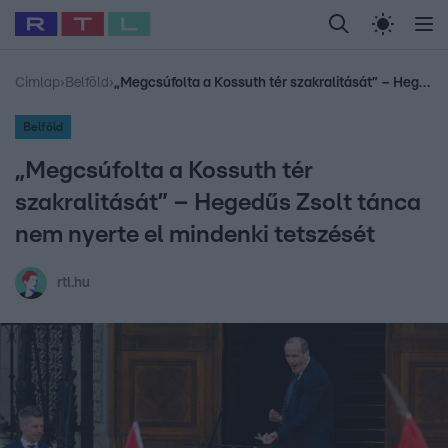
Legfrissebb
RTL Híradó
Fókusz
Sztárhírek
Randi
Celeb vagyok, me
#
Babits Marcella
#
Szellő István
#
Most Wanted
#
Gallusz Niko
Címlap
›
Belföld
›
„Megcsúfolta a Kossuth tér szakralitását” – Hegedűs Zsolt tánca nem nyerte el mindenki tetszését
Belföld
„Megcsúfolta a Kossuth tér
szakralitását” – Hegedűs Zsolt tánca
nem nyerte el mindenki tetszését
rtl.hu