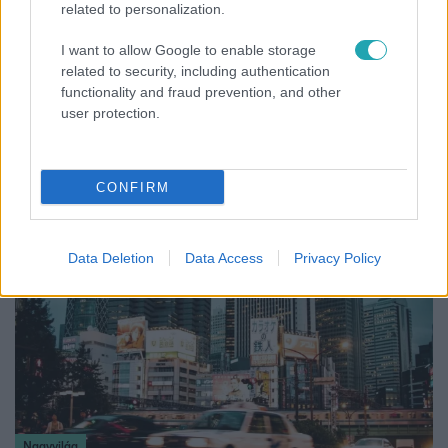
related to personalization.
I want to allow Google to enable storage
related to security, including authentication
functionality and fraud prevention, and other
Fókusz
user protection.
Rubint Réka: A betegség megtanított türelmesnek
lenni
CONFIRM
Data Deletion
Data Access
Privacy Policy
Nagyvilág