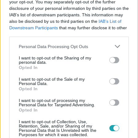
your opt-out. You may separately opt-out of the further
disclosure of your personal information by third parties on the
IAB’s list of downstream participants. This information may
also be disclosed by us to third parties on the
IAB’s List of
#
BELFÖLD
#
MAGYAR HÍREK
#
KÖZÉLET
Downstream Participants
that may further disclose it to other
#
POLITIKA
#
HEGEDŰS ZSOLT
third parties.
#
EGÉSZSÉGÜGYI MINISZTER
#
TÁNC
#
PARLAMENT
Please note that this website/app uses one or more Google
Personal Data Processing Opt Outs
services and may gather and store information including but
#
TŐKÉS LÁSZLÓ
#
HEGEDŰS LORÁNT
#
JAJLA
not limited to your visit or usage behaviour. You may click to
I want to opt-out of the Sharing of my
personal data.
grant or deny consent to Google and its third-party tags to
Opted In
use your data for below specified purposes in below Google
consent section.
I want to opt-out of the Sale of my
Personal Data.
Opted In
I want to opt-out of processing my
Personal Data for Targeted Advertising.
Népszerű
Opted In
I want to opt-out of Collection, Use,
Retention, Sale, and/or Sharing of my
Personal Data that Is Unrelated with the
Purposes for which it was collected.
3:14