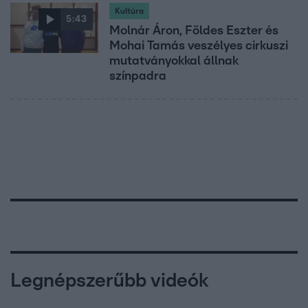
Kultúra
5:43
Molnár Áron, Földes Eszter és
Mohai Tamás veszélyes cirkuszi
mutatványokkal állnak
színpadra
Legnépszerűbb videók