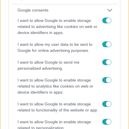
elhódította a Sztárbox férfi középsúlyú bajnoki
Google consents
címét.
I want to allow Google to enable storage
related to advertising like cookies on web or
2025-ben ő lesz a 13 év után visszatérő
Csillag
device identifiers in apps.
egyik zsűritagja, ahol először láthatják majd
születik
I want to allow my user data to be sent to
a nézők Áront ilyen szerepben.
,
Köllő Babett
Google for online advertising purposes.
és
mellett ül majd a
ByeAlex
Geszti Péter
I want to allow Google to send me
zsűripultban.
personalized advertising.
I want to allow Google to enable storage
related to analytics like cookies on web or
device identifiers in apps.
I want to allow Google to enable storage
related to functionality of the website or app.
I want to allow Google to enable storage
related to personalization.