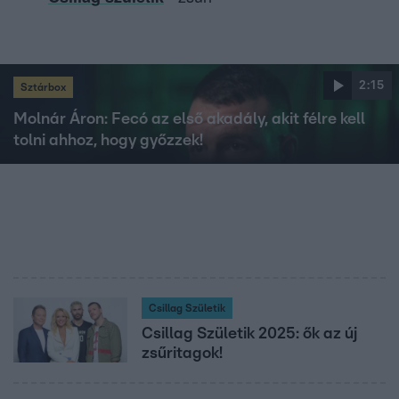
2:15
Sztárbox
Molnár Áron: Fecó az első akadály, akit félre kell
tolni ahhoz, hogy győzzek!
Csillag Születik
Csillag Születik 2025: ők az új
zsűritagok!