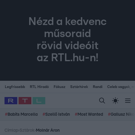
Nézd a kedvenc
műsoraid
rövid videóit
az RTL.hu-n!
Legfrissebb
RTL Híradó
Fókusz
Sztárhírek
Randi
Celeb vagyok, me
#
Babits Marcella
#
Szellő István
#
Most Wanted
#
Gallusz Niko
Címlap
›
Sztárok
›
Molnár Áron