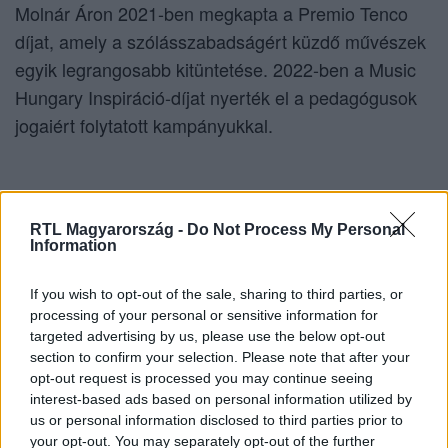
Molnár Áron 2021-ben megkapta a Premio Tenco
díjat, amely a szólásszabadságért küzdő művészek
egyik legrangosabb kitüntetése. 2022-ben a Music
Hungary Inspiráció-díjat nyerték el a pedagógusok
jogaiért folytatott kampányukkal.
RTL-es szereplései
RTL Magyarország -
Do Not Process My Personal
Information
Molnár Áron a 2023-as
celeb-
Sztárbox
If you wish to opt-out of the sale, sharing to third parties, or
bokszversenyben is megmutatta eltökéltségét. Az
processing of your personal or sensitive information for
év egyik legnagyobb sporteseményén Áron és
Rácz
targeted advertising by us, please use the below opt-out
séf csaptak össze. A mérkőzés váratlanul
Jenő
section to confirm your selection. Please note that after your
opt-out request is processed you may continue seeing
rövid ideig tartott: Molnár Áron már az első percben
interest-based ads based on personal information utilized by
egy erős balhoroggal padlóra küldte ellenfelét. Rácz
us or personal information disclosed to third parties prior to
Jenő edzője ezt követően bedobta a törölközőt, így
your opt-out. You may separately opt-out of the further