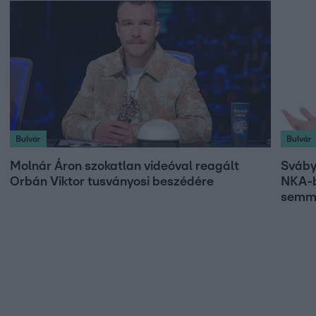
Bulvár
Bulvár
Molnár Áron szokatlan videóval reagált
Sváby
Orbán Viktor tusványosi beszédére
NKA-b
semmi