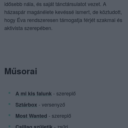
idősebb nála, és saját tánctársulatot vezet. A
házaspár magánélete kevéssé ismert, de köztudott,
hogy Éva rendszeresen támogatja férjét szakmai és
aktivista szerepében.
Műsorai
- szereplő
A mi kis falunk
- versenyző
Sztárbox
- szereplő
Most Wanted
- zsűri
Csillag születik