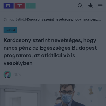
Legfrissebb
RTL Híradó
Fókusz
Sztárhírek
Randi
Celeb vagyok, me
#
Babits Marcella
#
Szellő István
#
Most Wanted
#
Gallusz Niko
Címlap
›
Belföld
›
Karácsony szerint nevetséges, hogy nincs pénz az Egészséges Budapest programra, az atlétikai vb is veszélyben
Belföld
Karácsony szerint nevetséges, hogy
nincs pénz az Egészséges Budapest
programra, az atlétikai vb is
veszélyben
rtl.hu