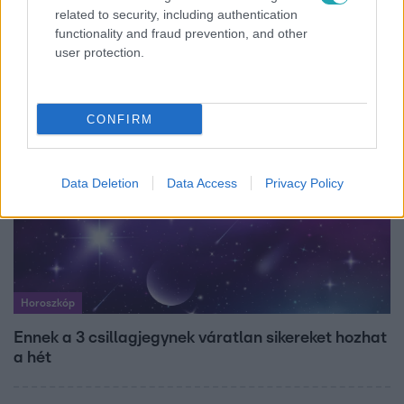
related to security, including authentication
Ez a 3 népszerű kerti növény akár az ingatlanod
functionality and fraud prevention, and other
értékét is csökkentheti
user protection.
CONFIRM
Data Deletion
Data Access
Privacy Policy
Horoszkóp
Ennek a 3 csillagjegynek váratlan sikereket hozhat
a hét