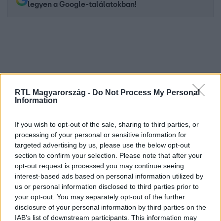
legyen a Google-találatokban!
RTL Magyarország -
Do Not Process My Personal
Information
If you wish to opt-out of the sale, sharing to third parties, or
Kövess minket, és értesülj a friss hírekről a
processing of your personal or sensitive information for
targeted advertising by us, please use the below opt-out
Facebookon is!
section to confirm your selection. Please note that after your
opt-out request is processed you may continue seeing
Követem
interest-based ads based on personal information utilized by
us or personal information disclosed to third parties prior to
your opt-out. You may separately opt-out of the further
disclosure of your personal information by third parties on the
IAB’s list of downstream participants. This information may