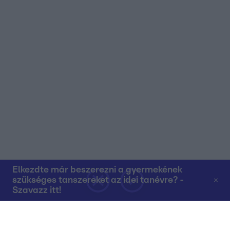
Elkezdte már beszerezni a gyermekének
szükséges tanszereket az idei tanévre? -
Szavazz itt!