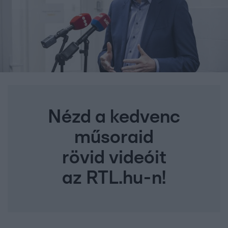
Nézd a kedvenc
műsoraid
rövid videóit
az RTL.hu-n!