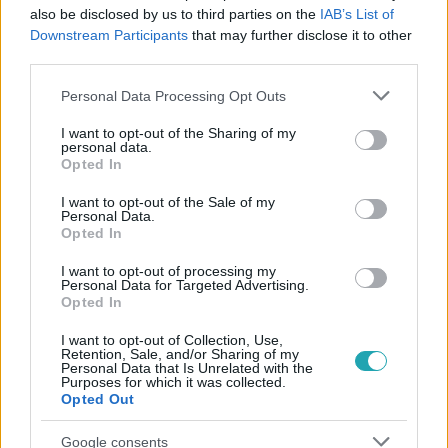
also be disclosed by us to third parties on the
IAB’s List of
Downstream Participants
that may further disclose it to other
#
BELFÖLD
#
KARÁCSONY GERGELY
#
EGÉSZSÉGES
third parties.
#
FERTŐ-TÓ
#
BERUHÁZÁS
#
MEGSZORÍTÁS
Please note that this website/app uses one or more Google
Personal Data Processing Opt Outs
#
FŐVÁROS
#
BUDAPEST
#
ORBÁN VIKTOR
services and may gather and store information including but
not limited to your visit or usage behaviour. You may click to
I want to opt-out of the Sharing of my
personal data.
grant or deny consent to Google and its third-party tags to
Opted In
use your data for below specified purposes in below Google
consent section.
I want to opt-out of the Sale of my
Personal Data.
Opted In
I want to opt-out of processing my
Népszerű
Personal Data for Targeted Advertising.
Opted In
I want to opt-out of Collection, Use,
Retention, Sale, and/or Sharing of my
Personal Data that Is Unrelated with the
Purposes for which it was collected.
Opted Out
Google consents