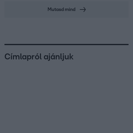
Mutasd mind
Címlapról ajánljuk