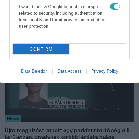
Reggeli
I want to allow Google to enable storage
related to security, including authentication
„A csúcs opcionális, a biztonságos hazatérés
functionality and fraud prevention, and other
kötelező” – 50 méterre a csúcstól fordult vissza
user protection.
Klein Dávid
CONFIRM
3:19
Data Deletion
Data Access
Privacy Policy
Híradó
Újra megbízást kapott egy parkfenntartó cég a II.
kerületben, amelynek korábbi érdekeltsége