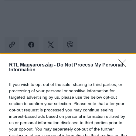
RTL Magyarország -
Do Not Process My Personal
Information
Kövess minket, és értesülj a friss hírekről a
Facebookon is!
If you wish to opt-out of the sale, sharing to third parties, or
processing of your personal or sensitive information for
Követem
targeted advertising by us, please use the below opt-out
section to confirm your selection. Please note that after your
opt-out request is processed you may continue seeing
interest-based ads based on personal information utilized by
us or personal information disclosed to third parties prior to
your opt-out. You may separately opt-out of the further
disclosure of your personal information by third parties on the