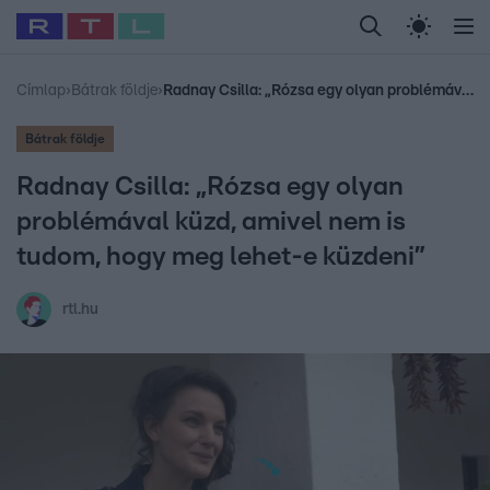
Legfrissebb
RTL Híradó
Fókusz
Sztárhírek
Randi
Celeb vagyok, me
#
Babits Marcella
#
Szellő István
#
Most Wanted
#
Gallusz Niko
Címlap
›
Bátrak földje
›
Radnay Csilla: „Rózsa egy olyan problémával küzd, amivel nem is tudom, hogy meg lehet-e küzdeni”
Bátrak földje
Radnay Csilla: „Rózsa egy olyan
problémával küzd, amivel nem is
tudom, hogy meg lehet-e küzdeni”
rtl.hu