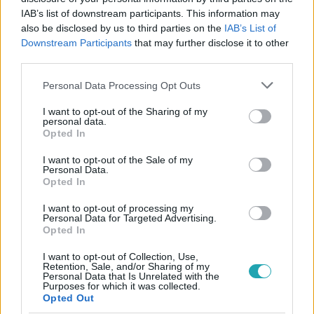
#
BÁTRAK FÖLDJE
#
EXTRA VIDEÓK
#
EXTRA VIDEÓ
IAB’s list of downstream participants. This information may
also be disclosed by us to third parties on the
IAB’s List of
#
KARAKTER
#
SZEREP
#
ANYA
#
LÁNYA
Downstream Participants
that may further disclose it to other
#
TORZSA RÓZSA
#
RADNAY CSILLA
#
SOROZAT
third parties.
#
TELENOVELLA
#
RTL KLUB
#
RTL
Please note that this website/app uses one or more Google
Personal Data Processing Opt Outs
services and may gather and store information including but
not limited to your visit or usage behaviour. You may click to
I want to opt-out of the Sharing of my
personal data.
grant or deny consent to Google and its third-party tags to
Opted In
use your data for below specified purposes in below Google
consent section.
I want to opt-out of the Sale of my
Personal Data.
Opted In
Népszerű
I want to opt-out of processing my
Personal Data for Targeted Advertising.
Opted In
I want to opt-out of Collection, Use,
Retention, Sale, and/or Sharing of my
Personal Data that Is Unrelated with the
Purposes for which it was collected.
Opted Out