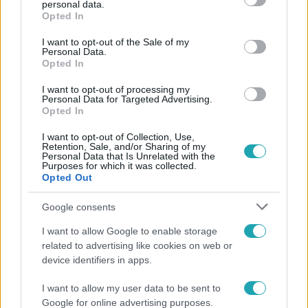
personal data.
grant or deny consent to Google and its third-party tags to
Opted In
6:35
use your data for below specified purposes in below Google
consent section.
I want to opt-out of the Sale of my
Personal Data.
Opted In
I want to opt-out of processing my
Personal Data for Targeted Advertising.
Opted In
I want to opt-out of Collection, Use,
Retention, Sale, and/or Sharing of my
Reggeli
Personal Data that Is Unrelated with the
Purposes for which it was collected.
Opted Out
„Magyarként nekem nagyon fura volt” – Pusztai
Olivér elárulta, milyen valójában az élet a világ
Google consents
legélhetőbb városában
I want to allow Google to enable storage
related to advertising like cookies on web or
device identifiers in apps.
I want to allow my user data to be sent to
Google for online advertising purposes.