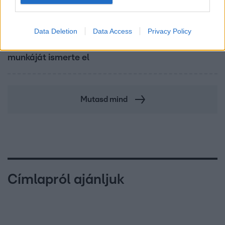
Reggeli
Data Deletion
Data Access
Privacy Policy
Életműdíjat kapott Anyácska: a Sziget Fesztivál a
gyermekotthonok fiataljaiért végzett évtizedes
munkáját ismerte el
Mutasd mind
Címlapról ajánljuk