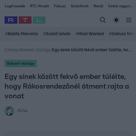
Legfrissebb
RTL Híradó
Fókusz
Sztárhírek
Randi
Celeb vagyok, me
#
Babits Marcella
#
Szellő István
#
Most Wanted
#
Gallusz Niko
Címlap
›
Baleset-bűnügy
›
Egy sínek között fekvő ember túlélte, hogy Rákosrendezőnél átment rajta a vonat
Baleset-bűnügy
Egy sínek között fekvő ember túlélte,
hogy Rákosrendezőnél átment rajta a
vonat
rtl.hu