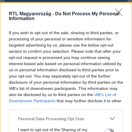
Követem
RTL Magyarország -
Do Not Process My Personal
Information
If you wish to opt-out of the sale, sharing to third parties, or
processing of your personal or sensitive information for
targeted advertising by us, please use the below opt-out
#
BALESET-BŰNÜGY
#
RÁKOSRENDEZŐ
#
BALESET
section to confirm your selection. Please note that after your
opt-out request is processed you may continue seeing
#
VONAT
#
SÍNEK
#
MÁV
#
MÁVINFORM
interest-based ads based on personal information utilized by
us or personal information disclosed to third parties prior to
your opt-out. You may separately opt-out of the further
disclosure of your personal information by third parties on the
IAB’s list of downstream participants. This information may
also be disclosed by us to third parties on the
IAB’s List of
Downstream Participants
that may further disclose it to other
third parties.
Népszerű
Please note that this website/app uses one or more Google
Personal Data Processing Opt Outs
services and may gather and store information including but
not limited to your visit or usage behaviour. You may click to
I want to opt-out of the Sharing of my