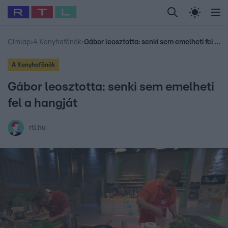
Legfrissebb
RTL Híradó
Fókusz
Sztárhírek
Randi
Celeb vagyok, me
#
Babits Marcella
#
Szellő István
#
Most Wanted
#
Gallusz Niko
Címlap
›
A Konyhafőnök
›
Gábor leosztotta: senki sem emelheti fel a hangját
A Konyhafőnök
Gábor leosztotta: senki sem emelheti
fel a hangját
rtl.hu