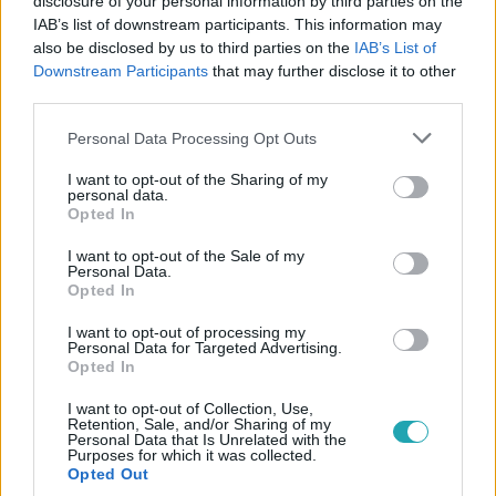
disclosure of your personal information by third parties on the
#
A KONYHAFŐNÖK
#
KONYHAFŐNÖK
IAB’s list of downstream participants. This information may
#
GASZTRONÓMIA
#
FÖRDŐS ZÉ
#
SÁRKÖZI ÁKOS
also be disclosed by us to third parties on the
IAB’s List of
Downstream Participants
that may further disclose it to other
#
WOSSALA ROZINA
#
1. FELADAT
#
TURBOLYA
third parties.
#
PIROS CSAPAT
#
JILLY KRISZTI
#
TORJÁK GÁBOR
Please note that this website/app uses one or more Google
Personal Data Processing Opt Outs
services and may gather and store information including but
#
MECZKER TOMI
not limited to your visit or usage behaviour. You may click to
I want to opt-out of the Sharing of my
personal data.
grant or deny consent to Google and its third-party tags to
Opted In
use your data for below specified purposes in below Google
consent section.
I want to opt-out of the Sale of my
Personal Data.
Opted In
I want to opt-out of processing my
Népszerű
Personal Data for Targeted Advertising.
Opted In
I want to opt-out of Collection, Use,
Retention, Sale, and/or Sharing of my
Personal Data that Is Unrelated with the
Purposes for which it was collected.
Opted Out