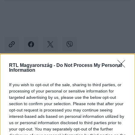
RTL Magyarország -
Do Not Process My Personal
Information
Kövess minket, és értesülj a friss hírekről a
Facebookon is!
If you wish to opt-out of the sale, sharing to third parties, or
processing of your personal or sensitive information for
Követem
targeted advertising by us, please use the below opt-out
section to confirm your selection. Please note that after your
opt-out request is processed you may continue seeing
interest-based ads based on personal information utilized by
us or personal information disclosed to third parties prior to
your opt-out. You may separately opt-out of the further