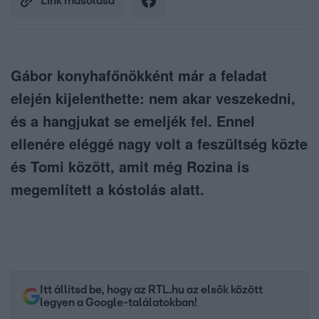
Link másolása
Gábor konyhafőnökként már a feladat
elején kijelenthette: nem akar veszekedni,
és a hangjukat se emeljék fel. Ennel
ellenére eléggé nagy volt a feszültség közte
és Tomi között, amit még Rozina is
megemlített a kóstolás alatt.
Itt állítsd be, hogy az RTL.hu az elsők között
legyen a Google-találatokban!