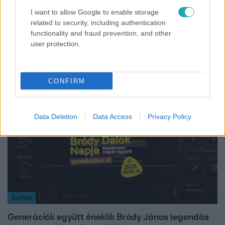
I want to allow Google to enable storage
related to security, including authentication
Reggeli
functionality and fraud prevention, and other
user protection.
Öt gyereket neveltek fel közösen – szinte sosem
mutatja meg férjét Ungár Anikó
CONFIRM
Data Deletion
Data Access
Privacy Policy
Belföld
Generációk együtt éneklik Bródy János legendás