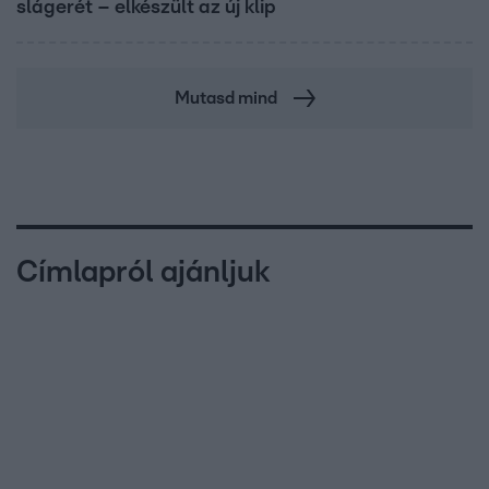
slágerét – elkészült az új klip
Mutasd mind
Címlapról ajánljuk