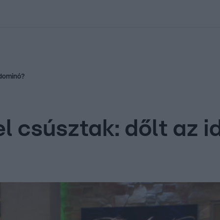
kolett
#
Időjárás
#
RTL műsor
#
Víz
#
Magyar Péter
#
Csillagjeg
-dominó?
l csúsztak: dőlt az 