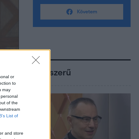
Követem
Népszerű
sonal or
ection to
ou may
 personal
out of the
 downstream
B’s List of
er and store