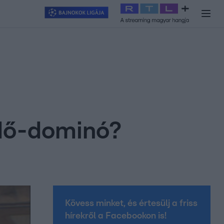
y
#
RTL+
#
Exek csatája 2026
#
Celeb vagyok, ments ki innen
#
H
idő-dominó?
Kövess minket, és értesülj a friss
hírekről a Facebookon is!