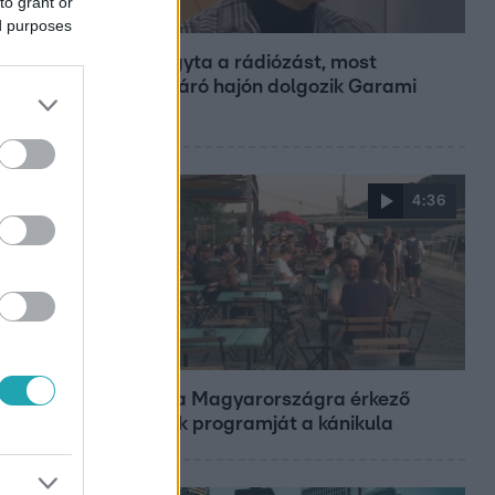
to grant or
Bulvár
ed purposes
Otthagyta a rádiózást, most
óceánjáró hajón dolgozik Garami
Gábor
4:36
Fókusz
Átírta a Magyarországra érkező
turisták programját a kánikula