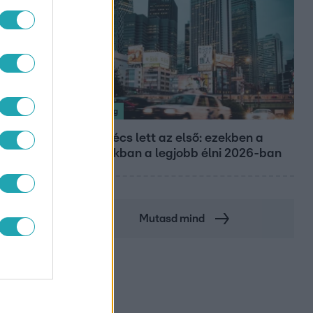
Nagyvilág
LADAT
Nem Bécs lett az első: ezekben a
városokban a legjobb élni 2026-ban
Mutasd mind