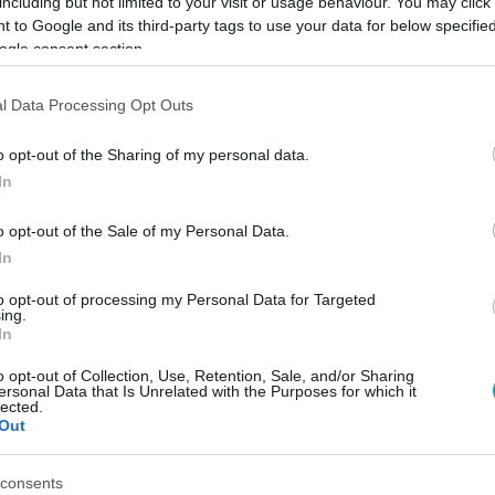
including but not limited to your visit or usage behaviour. You may click 
 to Google and its third-party tags to use your data for below specifi
ogle consent section.
Link másolása
l Data Processing Opt Outs
o opt-out of the Sharing of my personal data.
rokkal és a popcornnal kellett dolgoznia.
In
ar, a kolbászokkal és ezáltal az egész
o opt-out of the Sale of my Personal Data.
In
to opt-out of processing my Personal Data for Targeted
ing.
In
o opt-out of Collection, Use, Retention, Sale, and/or Sharing
között legyen a Google-találatokban!
ersonal Data that Is Unrelated with the Purposes for which it
lected.
Out
consents