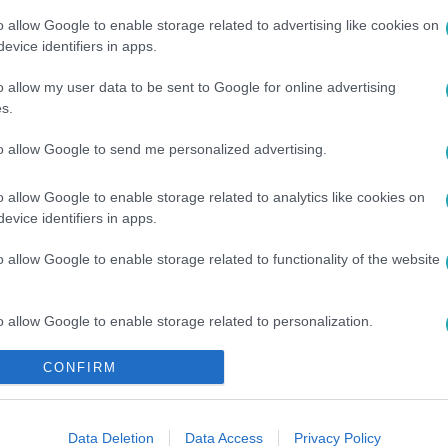
o allow Google to enable storage related to advertising like cookies on
evice identifiers in apps.
o allow my user data to be sent to Google for online advertising
s.
to allow Google to send me personalized advertising.
#
FÖRDŐS ZÉ
#
SÁRKÖZI ÁKOS
#
WOSSALA ROZINA
#
2. FE
o allow Google to enable storage related to analytics like cookies on
ÁKOS
#
VÁRI DÁVID
evice identifiers in apps.
o allow Google to enable storage related to functionality of the website
o allow Google to enable storage related to personalization.
CONFIRM
o allow Google to enable storage related to security, including
cation functionality and fraud prevention, and other user protection.
Data Deletion
Data Access
Privacy Policy