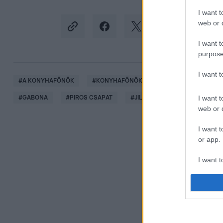
I want t
web or d
I want t
purpose
I want 
#
A KONYHAFŐNÖK
#
KONYHAFŐNÖK
#
GASZTRONÓMIA
I want t
#
GABONA
#
PIROS CSAPAT
#
JILLY KRISZTI
#
LOKODI 
web or d
I want t
or app.
I want t
I want t
authenti