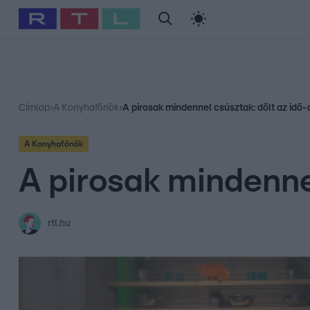
#
Babits Marcella
#
Szellő István
#
Most Wanted
#
Gallusz Ni
Címlap
›
A Konyhafőnök
›
A pirosak mindennel csúsztak: dőlt az idő
A Konyhafőnök
A pirosak mindenne
rtl.hu