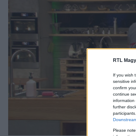
RTL Magy
If you wish 
sensitive in
confirm you
continue se
information 
further disc
participants
Downstream 
Please note