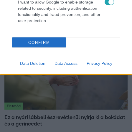
I want to allow Google to enable storage
Bulvár
related to security, including authentication
functionality and fraud prevention, and other
Otthagyta a rádiózást, most óceánjáró hajón
user protection.
dolgozik Garami Gábor
CONFIRM
Data Deletion
Data Access
Privacy Policy
Életmód
Ez a nyári lábbeli észrevétlenül nyírja ki a bokádat
és a gerincedet