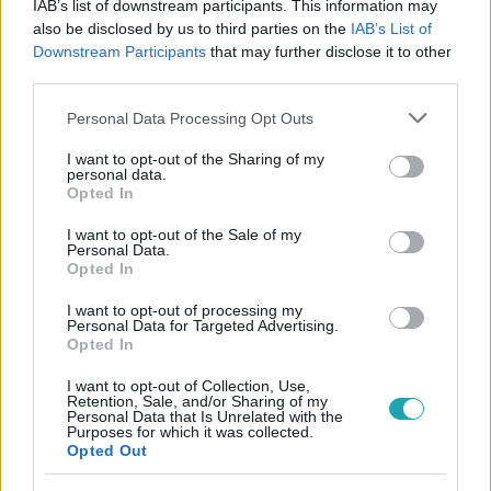
IAB’s list of downstream participants. This information may
#
A KONYHAFŐNÖK
#
KONYHAFŐNÖK
also be disclosed by us to third parties on the
IAB’s List of
#
GASZTRONÓMIA
#
FÖRDŐS ZÉ
#
SÁRKÖZI ÁKOS
Downstream Participants
that may further disclose it to other
third parties.
#
WOSSALA ROZINA
#
PIROS CSAPAT
#
JILLY KRISZTI
Please note that this website/app uses one or more Google
Personal Data Processing Opt Outs
#
VÁRI DÁVID
#
LOKODI ÁKOS
#
TÖLTÖTT PAPRIKA
services and may gather and store information including but
not limited to your visit or usage behaviour. You may click to
I want to opt-out of the Sharing of my
personal data.
grant or deny consent to Google and its third-party tags to
Opted In
use your data for below specified purposes in below Google
consent section.
I want to opt-out of the Sale of my
Personal Data.
Opted In
Népszerű
I want to opt-out of processing my
Personal Data for Targeted Advertising.
Opted In
I want to opt-out of Collection, Use,
Retention, Sale, and/or Sharing of my
Personal Data that Is Unrelated with the
Purposes for which it was collected.
Opted Out