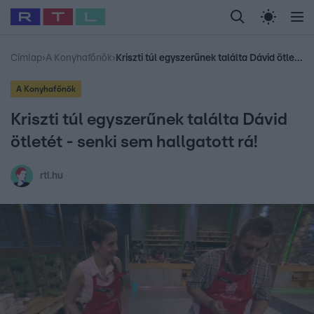
Legfrissebb
RTL Híradó
Fókusz
Sztárhírek
Randi
Celeb vagyok, me
#
Babits Marcella
#
Szellő István
#
Most Wanted
#
Gallusz Niko
Címlap
›
A Konyhafőnök
›
Kriszti túl egyszerűnek találta Dávid ötletét - senki sem hallgatott rá!
A Konyhafőnök
Kriszti túl egyszerűnek találta Dávid
ötletét - senki sem hallgatott rá!
rtl.hu