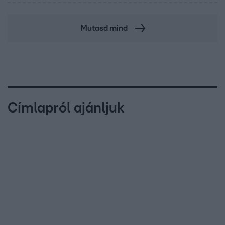
Mutasd mind
Címlapról ajánljuk