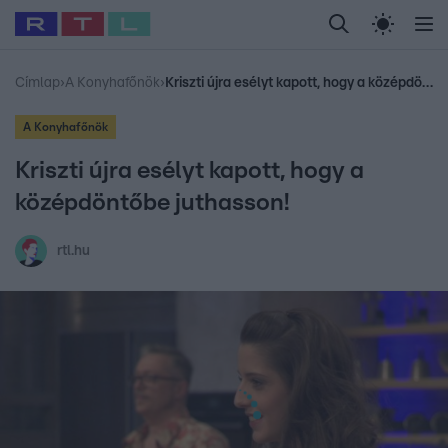
Legfrissebb
RTL Híradó
Fókusz
Sztárhírek
Randi
Celeb vagyok, me
#
Sebestyén Balázs
#
RTL műsor
#
Dj Oti
#
Babits Marcella
#
Címlap
›
A Konyhafőnök
›
Kriszti újra esélyt kapott, hogy a középdöntőbe juthasson!
A Konyhafőnök
Kriszti újra esélyt kapott, hogy a
középdöntőbe juthasson!
rtl.hu