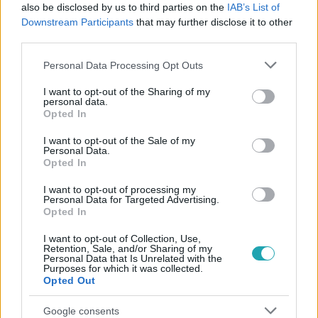
#
GASZTRONÓMIA
#
JILLY KRISZTI
#
VISSZATÉRÉS
also be disclosed by us to third parties on the
IAB’s List of
Downstream Participants
that may further disclose it to other
#
ESÉLY
#
WOSSALA ROZINA
#
FÖRDŐS ZÉ
third parties.
#
SÁRKÖZI ÁKOS
Please note that this website/app uses one or more Google
Personal Data Processing Opt Outs
services and may gather and store information including but
not limited to your visit or usage behaviour. You may click to
I want to opt-out of the Sharing of my
personal data.
grant or deny consent to Google and its third-party tags to
Opted In
use your data for below specified purposes in below Google
consent section.
I want to opt-out of the Sale of my
Personal Data.
Opted In
Népszerű
I want to opt-out of processing my
Personal Data for Targeted Advertising.
Opted In
I want to opt-out of Collection, Use,
Retention, Sale, and/or Sharing of my
Personal Data that Is Unrelated with the
Purposes for which it was collected.
Opted Out
Google consents