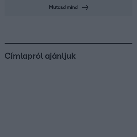
Mutasd mind
Címlapról ajánljuk