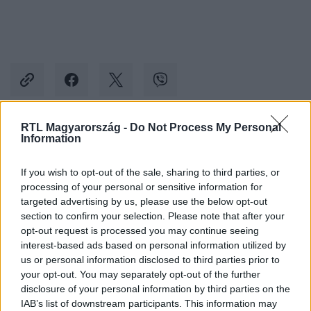
RTL Magyarország -
Do Not Process My Personal
Information
Kövess minket, és értesülj a friss hírekről a
Facebookon is!
If you wish to opt-out of the sale, sharing to third parties, or
processing of your personal or sensitive information for
Követem
targeted advertising by us, please use the below opt-out
section to confirm your selection. Please note that after your
opt-out request is processed you may continue seeing
interest-based ads based on personal information utilized by
us or personal information disclosed to third parties prior to
your opt-out. You may separately opt-out of the further
disclosure of your personal information by third parties on the
#
A KONYHAFŐNÖK
#
KONYHAFŐNÖK
IAB’s list of downstream participants. This information may