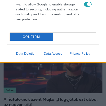
I want to allow Google to enable storage
related to security, including authentication
Bulvár
functionality and fraud prevention, and other
„Attól féltem, nem fogja túlélni” – megrázó
user protection.
vallomást tett Nyári Dia a kislánya műtétjéről
CONFIRM
Data Deletion
Data Access
Privacy Policy
Bulvár
A fiataloknak üzent Majka: „Hagyjátok ezt abba,
ez nagyon ciki!”