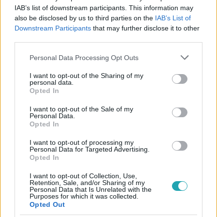
#
A KONYHAFŐNÖK VIP
#
FÖRDŐS ZÉ
IAB’s list of downstream participants. This information may
also be disclosed by us to third parties on the
IAB’s List of
#
WOSSALA ROZINA
#
SÁRKÖZI ÁKOS
#
GASZTRO
Downstream Participants
that may further disclose it to other
#
FŐZÉS
#
VERSENY
#
KÁLMÁN OLGA
#
ELŐNY
third parties.
#
HÁTRÁNY
#
LIBAMÁJ
#
KONZERV
Please note that this website/app uses one or more Google
Personal Data Processing Opt Outs
services and may gather and store information including but
not limited to your visit or usage behaviour. You may click to
I want to opt-out of the Sharing of my
personal data.
grant or deny consent to Google and its third-party tags to
Opted In
use your data for below specified purposes in below Google
consent section.
I want to opt-out of the Sale of my
Personal Data.
Opted In
Népszerű
I want to opt-out of processing my
Personal Data for Targeted Advertising.
Opted In
I want to opt-out of Collection, Use,
7:02
Retention, Sale, and/or Sharing of my
Personal Data that Is Unrelated with the
Purposes for which it was collected.
Opted Out