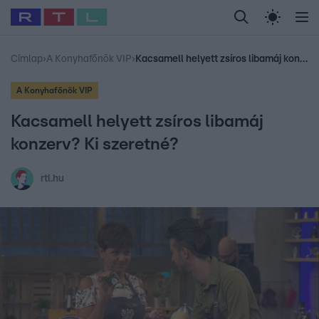
Legfrissebb
RTL Híradó
Fókusz
Sztárhírek
Randi
Celeb vagyok, me
#
Babits Marcella
#
Szellő István
#
Most Wanted
#
Gallusz Niko
Címlap
›
A Konyhafőnök VIP
›
Kacsamell helyett zsíros libamáj konzerv? Ki szeretné?
A Konyhafőnök VIP
Kacsamell helyett zsíros libamáj
konzerv? Ki szeretné?
rtl.hu