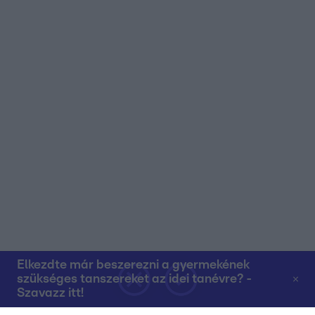
Elkezdte már beszerezni a gyermekének
szükséges tanszereket az idei tanévre? -
Szavazz itt!