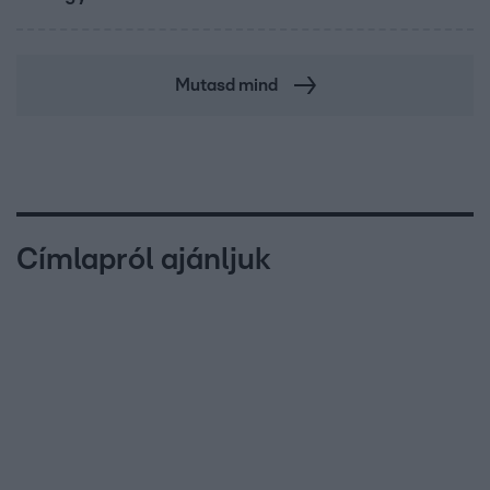
Mutasd mind
Címlapról ajánljuk