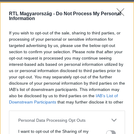
Link másolása
RTL Magyarország -
Do Not Process My Personal
Information
If you wish to opt-out of the sale, sharing to third parties, or
processing of your personal or sensitive information for
Sárközi Ákos is megkezdi versenyzői
targeted advertising by us, please use the below opt-out
kiképzését, azonban a kékek füstjelekkel,
section to confirm your selection. Please note that after your
opt-out request is processed you may continue seeing
lángokkal és óriási szálkákkal húzzák fel
interest-based ads based on personal information utilized by
mentorukat. Kíváncsi vagy, hogy végük
us or personal information disclosed to third parties prior to
your opt-out. You may separately opt-out of the further
megoldják-e a feladataikat? Hétfőn 20:00-
disclosure of your personal information by third parties on the
kor kiderül az RTL-en.
IAB’s list of downstream participants. This information may
also be disclosed by us to third parties on the
IAB’s List of
Downstream Participants
that may further disclose it to other
third parties.
Please note that this website/app uses one or more Google
Personal Data Processing Opt Outs
services and may gather and store information including but
not limited to your visit or usage behaviour. You may click to
I want to opt-out of the Sharing of my
Itt állítsd be, hogy az RTL.hu az elsők között