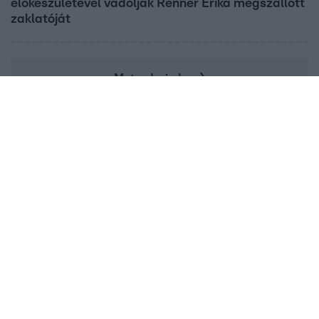
előkészületével vádolják Renner Erika megszállott
zaklatóját
Mutasd mind
Címlapról ajánljuk