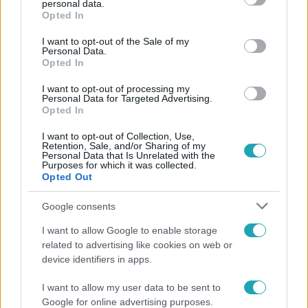
personal data.
legyen a Google-találatokban!
grant or deny consent to Google and its third-party tags to
Opted In
use your data for below specified purposes in below Google
consent section.
I want to opt-out of the Sale of my
Personal Data.
Opted In
I want to opt-out of processing my
Personal Data for Targeted Advertising.
Opted In
I want to opt-out of Collection, Use,
Retention, Sale, and/or Sharing of my
Personal Data that Is Unrelated with the
Purposes for which it was collected.
Opted Out
Kövess minket, és értesülj a friss hírekről a
Facebookon is!
Google consents
I want to allow Google to enable storage
Követem
related to advertising like cookies on web or
device identifiers in apps.
I want to allow my user data to be sent to
Google for online advertising purposes.