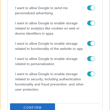
I want to allow Google to send me
#
A KONYHAFŐNÖK VIP
#
RTL
#
ELŐZETESEK
personalized advertising.
#
SÁRKÖZI ÁKOS
#
GASZTROREALITY
#
VIDEÓ
I want to allow Google to enable storage
#
ELŐDÖNTŐ
#
KÓSTOLÁS
#
HALÁLOS
#
SZÁLKA
related to analytics like cookies on web or
device identifiers in apps.
#
HIBA
#
FILIPÁNICS BÁLINT
I want to allow Google to enable storage
related to functionality of the website or app.
I want to allow Google to enable storage
related to personalization.
I want to allow Google to enable storage
Népszerű
related to security, including authentication
functionality and fraud prevention, and other
user protection.
CONFIRM