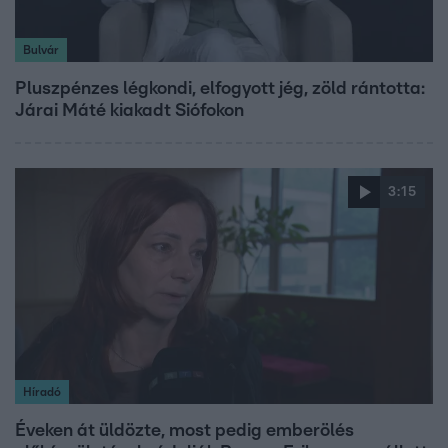
Bulvár
Pluszpénzes légkondi, elfogyott jég, zöld rántotta:
Járai Máté kiakadt Siófokon
3:15
Híradó
Éveken át üldözte, most pedig emberölés