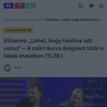
Legfrissebb
RTL Híradó
Fókusz
Sztárhírek
Randi
Celeb vagyok, me
#
Babits Marcella
#
Szellő István
#
Most Wanted
#
Gallusz Niko
Címlap
›
A Konyhafőnök VIP
›
Előzetes: „Lehet, hogy halálos lett volna” – A zsűri durva dolgokat talál a kékek ételeiben (11.28.)
A Konyhafőnök VIP
Előzetes: „Lehet, hogy halálos lett
volna” – A zsűri durva dolgokat talál a
kékek ételeiben (11.28.)
rtl.hu