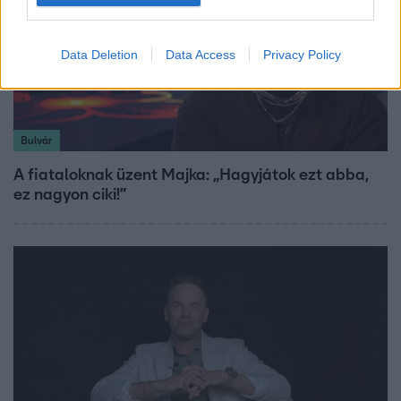
Data Deletion
Data Access
Privacy Policy
Bulvár
A fiataloknak üzent Majka: „Hagyjátok ezt abba,
ez nagyon ciki!”