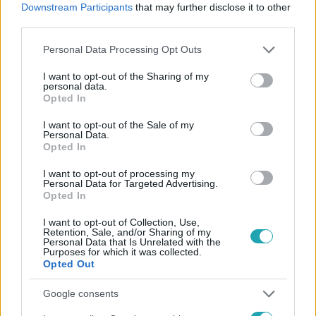
Downstream Participants
that may further disclose it to other
durva dolgokat talál a kékek ételeiben
third parties.
Sárközi Ákos is megkezdi versenyzői kiképzését, azonban
Please note that this website/app uses one or more Google
a kékek füstjelekkel, lángokkal és óriási szálkákkal húzzák
Personal Data Processing Opt Outs
services and may gather and store information including but
fel mentorukat. Kíváncsi vagy, hogy végük megoldják-e a
not limited to your visit or usage behaviour. You may click to
I want to opt-out of the Sharing of my
feladataikat? Hétfőn 20:00-kor kiderül az RTL-en.
personal data.
grant or deny consent to Google and its third-party tags to
Opted In
use your data for below specified purposes in below Google
consent section.
I want to opt-out of the Sale of my
Personal Data.
1:49
Opted In
I want to opt-out of processing my
Personal Data for Targeted Advertising.
Opted In
I want to opt-out of Collection, Use,
Retention, Sale, and/or Sharing of my
Personal Data that Is Unrelated with the
Purposes for which it was collected.
Opted Out
A Konyhafőnök VIP
Google consents
2022. november 9. 21:40