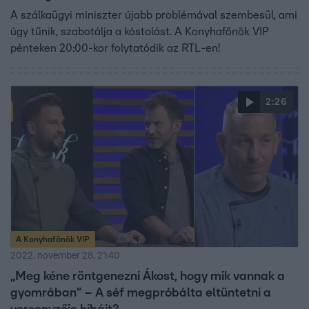
A szálkaügyi miniszter újabb problémával szembesül, ami
úgy tűnik, szabotálja a kóstolást. A Konyhafőnök VIP
pénteken 20:00-kor folytatódik az RTL-en!
2:26
A Konyhafőnök VIP
2022. november 28. 21:40
„Meg kéne röntgenezni Ákost, hogy mik vannak a
gyomrában” – A séf megpróbálta eltüntetni a