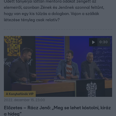
Odett tányérjai láttán mentora ódákat zengett az
elemeiről, azonban Zének és Jenőnek azonnal feltűnt,
hogy van egy kis túlzás a dologban. Vajon a szálkák
létezése tényleg csak relatív?
0:30
A Konyhafőnök VIP
2022. december 15. 23:00
Előzetes – Rácz Jenő: „Meg se lehet kóstolni, kiráz
a hideg”