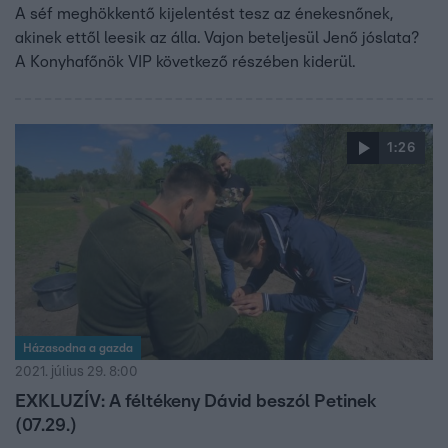
A séf meghökkentő kijelentést tesz az énekesnőnek,
akinek ettől leesik az álla. Vajon beteljesül Jenő jóslata?
A Konyhafőnök VIP következő részében kiderül.
1:26
Házasodna a gazda
2021. július 29. 8:00
EXKLUZÍV: A féltékeny Dávid beszól Petinek
(07.29.)