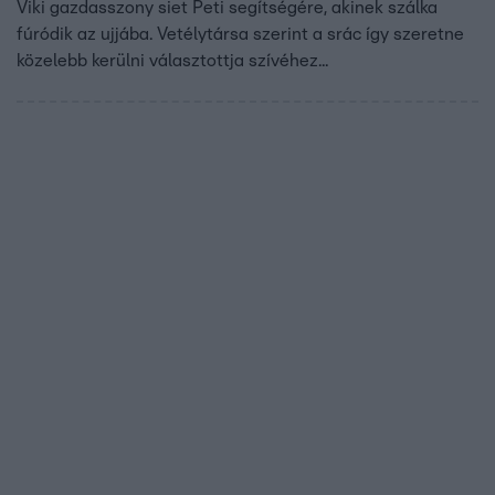
Viki gazdasszony siet Peti segítségére, akinek szálka
fúródik az ujjába. Vetélytársa szerint a srác így szeretne
közelebb kerülni választottja szívéhez...