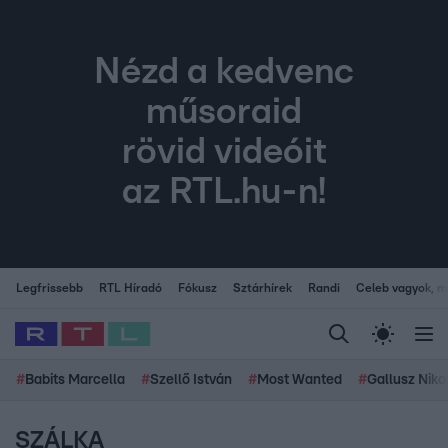
Nézd a kedvenc
műsoraid
rövid videóit
az RTL.hu-n!
Legfrissebb
RTL Híradó
Fókusz
Sztárhírek
Randi
Celeb vagyok, me
#
Babits Marcella
#
Szellő István
#
Most Wanted
#
Gallusz Niko
SZÁLKA