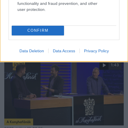
functionality and fraud prevention, and other
2022. június 15. 20:35
user protection.
Evelin nem hagyta magát: „Jenő séf azt mondta,
ami 4 centi, azt még lenyeli”
A piros csapat kapitánya durva dologra bukkant Evelin
CONFIRM
tányérján, és azonnal sztárjkba kezdett. A versenyző
azonban frappánsan próbálta menteni a helyzetét.
Data Deletion
Data Access
Privacy Policy
1:43
A Konyhafőnök