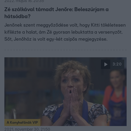
2022. május 16. 20:35
Zé szálkával támadt Jenőre: Beleszúrjam a
hátsódba?
Jenőnek szent meggyőződése volt, hogy Kitti tökéletesen
kifilézte a halat, ám Zé gyorsan lebuktatta a versenyzőt.
Sőt, Jenőhöz is volt egy-két csípős megjegyzése.
3:20
A Konyhafőnök VIP
2021. november 30. 21:50