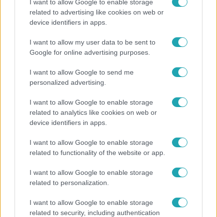
I want to allow Google to enable storage
Fördős Zé: Nem merem megkóstolni a halat, mert
related to advertising like cookies on web or
életveszélyes
device identifiers in apps.
A versenyzőknek halas főételt kellett készíteniük,
azonban sokan elfeledkeztek egy nagyon fontos lépésről
I want to allow my user data to be sent to
Google for online advertising purposes.
a főzés során. A séfek kiakadtak, a versenyzőknek pedig
szembesülniük kellett azzal, hogy komoly kockázatnak
I want to allow Google to send me
tették ki a zsűri tagjait.
personalized advertising.
I want to allow Google to enable storage
related to analytics like cookies on web or
2:02
device identifiers in apps.
I want to allow Google to enable storage
related to functionality of the website or app.
I want to allow Google to enable storage
related to personalization.
I want to allow Google to enable storage
A Konyhafőnök
related to security, including authentication