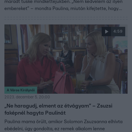
maradt tüske mindkettejükben. „Nem kedvelem az ilyen
embereket” – mondta Paulina, miután kifejtette, hogy
szerinte Violetta sokat hazudik.
4:59
A Város Királynői
2023. december 5. 20:00
„Ne haragudj, elment az étvágyam” – Zsuzsi
faképnél hagyta Paulinát
Paulina mama örült, amikor Solomon Zsuzsanna elhívta
ebédelni, úgy gondolta, ez remek alkalom lenne