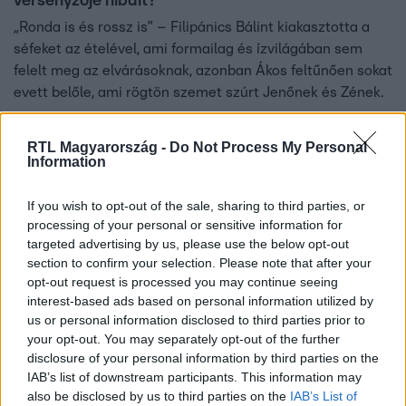
versenyzője hibáit?
„Ronda is és rossz is” – Filipánics Bálint kiakasztotta a
séfeket az ételével, ami formailag és ízvilágában sem
felelt meg az elvárásoknak, azonban Ákos feltűnően sokat
evett belőle, ami rögtön szemet szúrt Jenőnek és Zének.
RTL Magyarország -
Do Not Process My Personal
Information
0:30
If you wish to opt-out of the sale, sharing to third parties, or
processing of your personal or sensitive information for
targeted advertising by us, please use the below opt-out
section to confirm your selection. Please note that after your
opt-out request is processed you may continue seeing
interest-based ads based on personal information utilized by
us or personal information disclosed to third parties prior to
your opt-out. You may separately opt-out of the further
A Konyhafőnök VIP
disclosure of your personal information by third parties on the
2022. november 25. 23:00
IAB’s list of downstream participants. This information may
also be disclosed by us to third parties on the
IAB’s List of
Előzetes: „Lehet, hogy halálos lett volna” – A zsűri