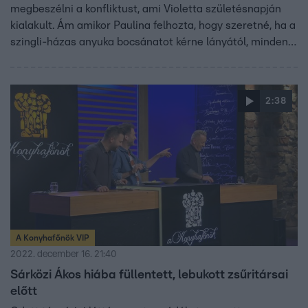
megbeszélni a konfliktust, ami Violetta születésnapján
kialakult. Ám amikor Paulina felhozta, hogy szeretné, ha a
szingli-házas anyuka bocsánatot kérne lányától, minden
félrecsúszott. „Én nem azt mondom, amit hallani
szeretnél, hanem azt, amit hallanod kell” – mondta az
üzletasszony, aki a feszült beszélgetés végén felpattant
2:38
az asztaltól.
A Konyhafőnök VIP
2022. december 16. 21:40
Sárközi Ákos hiába füllentett, lebukott zsűritársai
előtt