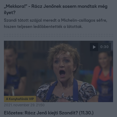
„Mekkora!” - Rácz Jenőnek sosem mondtak még
ilyet?
Szandi tátott szájjal meredt a Michelin-csillagos séfre,
hiszen teljesen ledöbbentették a látottak.
0:30
A Konyhafőnök VIP
2021. november 29. 21:50
Előzetes: Rácz Jenő kiejti Szandit? (11.30.)