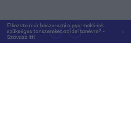
Elkezdte már beszerezni a gyermekének
szükséges tanszereket az idei tanévre? -
Szavazz itt!
Rólunk