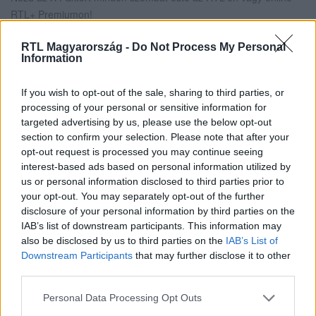
RTL+ Premiumon!
RTL Magyarország -
Do Not Process My Personal
Information
Itt állítsd be, hogy az RTL.hu az elsők között
legyen a Google-találatokban!
If you wish to opt-out of the sale, sharing to third parties, or
processing of your personal or sensitive information for
targeted advertising by us, please use the below opt-out
section to confirm your selection. Please note that after your
opt-out request is processed you may continue seeing
interest-based ads based on personal information utilized by
us or personal information disclosed to third parties prior to
your opt-out. You may separately opt-out of the further
disclosure of your personal information by third parties on the
IAB’s list of downstream participants. This information may
also be disclosed by us to third parties on the
IAB’s List of
Downstream Participants
that may further disclose it to other
third parties.
Kövess minket, és értesülj a friss hírekről a
Facebookon is!
Please note that this website/app uses one or more Google
Personal Data Processing Opt Outs
services and may gather and store information including but