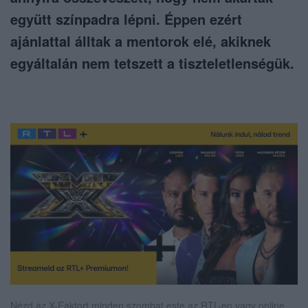
együtt színpadra lépni. Éppen ezért
ajánlattal álltak a mentorok elé, akiknek
egyáltalán nem tetszett a tiszteletlenségük.
Nézd az X-Faktort minden szombat este az RTL-en vagy online