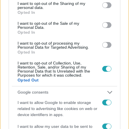
not limited to your visit or usage behaviour. You may click to
I want to opt-out of the Sharing of my
Követem
personal data.
grant or deny consent to Google and its third-party tags to
Opted In
use your data for below specified purposes in below Google
consent section.
I want to opt-out of the Sale of my
Personal Data.
Opted In
I want to opt-out of processing my
#
X-FAKTOR
#
GÁSPÁR LACI
#
X-FAKTOR 2025
Personal Data for Targeted Advertising.
Opted In
#
ADÁSRÉSZLETEK
#
BALHÉ
#
TÓTH ANDI
I want to opt-out of Collection, Use,
#
FESZÜLTSÉG
#
MAJKA
#
VALKUSZ MILÁN
#
VITA
Retention, Sale, and/or Sharing of my
Personal Data that Is Unrelated with the
#
BUKOVINSZKY VANDA
#
DARAB VIKTOR
Purposes for which it was collected.
Opted Out
#
LAKATOS ARNOLD
Google consents
I want to allow Google to enable storage
related to advertising like cookies on web or
device identifiers in apps.
I want to allow my user data to be sent to