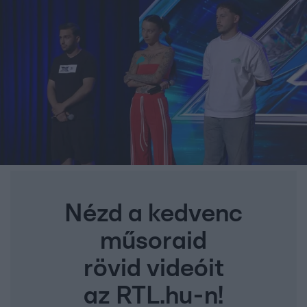
Nézd a kedvenc
műsoraid
rövid videóit
az RTL.hu-n!