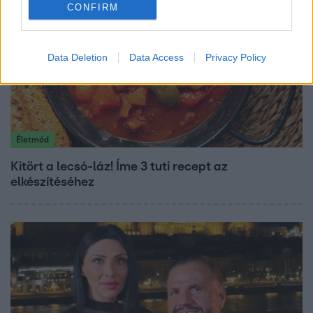
CONFIRM
Data Deletion
Data Access
Privacy Policy
Életmód
Kitört a lecsó-láz! Íme 3 tuti recept az
elkészítéséhez