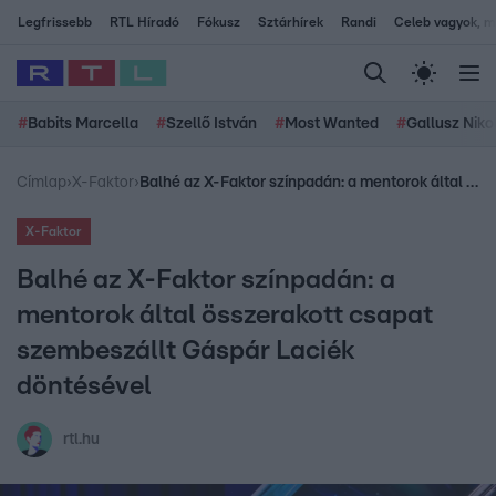
Legfrissebb
RTL Híradó
Fókusz
Sztárhírek
Randi
Celeb vagyok, me
#
Babits Marcella
#
Szellő István
#
Most Wanted
#
Gallusz Niko
Címlap
›
X-Faktor
›
Balhé az X-Faktor színpadán: a mentorok által összerakott csapat szembeszállt Gáspár Laciék döntésével
X-Faktor
Balhé az X-Faktor színpadán: a
mentorok által összerakott csapat
szembeszállt Gáspár Laciék
döntésével
rtl.hu