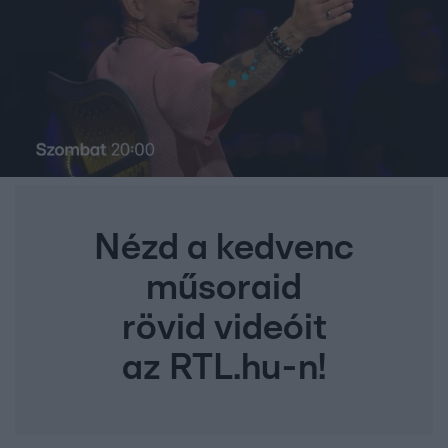
Nézd a kedvenc
műsoraid
rövid videóit
az RTL.hu-n!