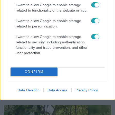
állatmentők hozták ki a magára hagyott kutyát
I want to allow Google to enable storage
related to functionality of the website or app.
I want to allow Google to enable storage
7:51
related to personalization.
I want to allow Google to enable storage
related to security, including authentication
functionality and fraud prevention, and other
user protection.
CONFIRM
Fókusz
Megvan, kik váltják a fenyegetés miatt visszalépő
Majkát a SIC Feszten
Data Deletion
Data Access
Privacy Policy