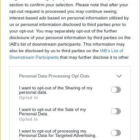
section to confirm your selection. Please note that after your
opt-out request is processed you may continue seeing
interest-based ads based on personal information utilized by
us or personal information disclosed to third parties prior to
your opt-out. You may separately opt-out of the further
disclosure of your personal information by third parties on the
Kövess minket, és értesülj a friss hírekről a
IAB’s list of downstream participants. This information may
Facebookon is!
also be disclosed by us to third parties on the
IAB’s List of
Downstream Participants
that may further disclose it to other
third parties.
Követem
Please note that this website/app uses one or more Google
Personal Data Processing Opt Outs
services and may gather and store information including but
not limited to your visit or usage behaviour. You may click to
I want to opt-out of the Sharing of my
personal data.
grant or deny consent to Google and its third-party tags to
Opted In
use your data for below specified purposes in below Google
consent section.
#
X-FAKTOR
#
PROMÓ
#
ELŐZETESEK
#
ELŐZETES
I want to opt-out of the Sale of my
Personal Data.
#
MAJOROS PÉTER
#
MAJKA
#
PÁPAI JOCI
Opted In
I want to opt-out of processing my
Personal Data for Targeted Advertising.