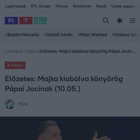
Legfrissebb
RTL Híradó
Fókusz
Sztárhírek
Randi
Celeb vagyok, me
#
Babits Marcella
#
Szellő István
#
Most Wanted
#
Gallusz Niko
Címlap
›
X-Faktor
›
Előzetes: Majka kiabálva könyörög Pápai Jocinak (10.05.)
X-Faktor
Előzetes: Majka kiabálva könyörög
Pápai Jocinak (10.05.)
rtl.hu