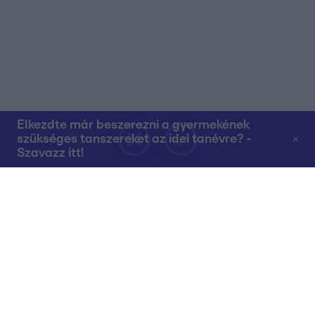
Elkezdte már beszerezni a gyermekének
szükséges tanszereket az idei tanévre? -
Szavazz itt!