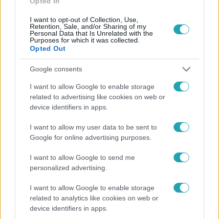
Opted In
I want to opt-out of Collection, Use,
Retention, Sale, and/or Sharing of my
Personal Data that Is Unrelated with the
Purposes for which it was collected.
Opted Out
Népszerű
Google consents
I want to allow Google to enable storage
related to advertising like cookies on web or
2:14
device identifiers in apps.
I want to allow my user data to be sent to
Google for online advertising purposes.
I want to allow Google to send me
personalized advertising.
I want to allow Google to enable storage
Híradó
related to analytics like cookies on web or
device identifiers in apps.
Az RTL Híradó riportja után renndőrök és