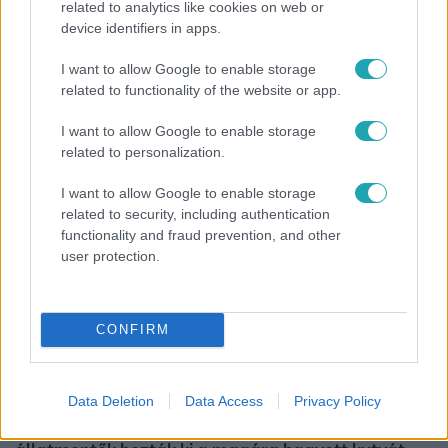
related to analytics like cookies on web or
device identifiers in apps.
Exek csatája
I want to allow Google to enable storage
47-szer szakítottak, többször elküldte otthonról
related to functionality of the website or app.
feleségét, Joe-nak mégis fáj a különélés
I want to allow Google to enable storage
related to personalization.
2:14
I want to allow Google to enable storage
related to security, including authentication
functionality and fraud prevention, and other
user protection.
CONFIRM
Híradó
Data Deletion
Data Access
Privacy Policy
Az RTL Híradó riportja után renndőrök és