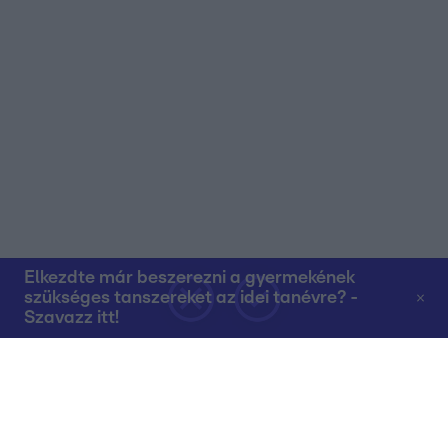
Elkezdte már beszerezni a gyermekének
szükséges tanszereket az idei tanévre? -
Szavazz itt!