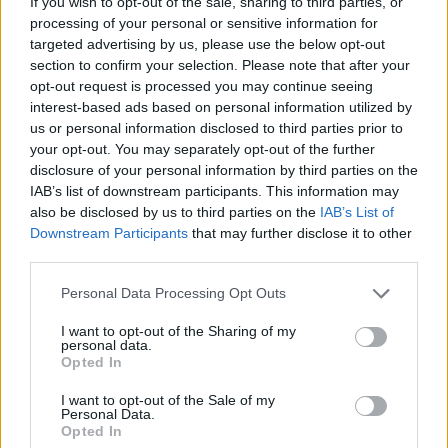
If you wish to opt-out of the sale, sharing to third parties, or
processing of your personal or sensitive information for
targeted advertising by us, please use the below opt-out
section to confirm your selection. Please note that after your
opt-out request is processed you may continue seeing
interest-based ads based on personal information utilized by
us or personal information disclosed to third parties prior to
your opt-out. You may separately opt-out of the further
Kövess minket, és értesülj a friss hírekről a
disclosure of your personal information by third parties on the
Facebookon is!
IAB’s list of downstream participants. This information may
also be disclosed by us to third parties on the
IAB’s List of
Downstream Participants
that may further disclose it to other
Követem
third parties.
Please note that this website/app uses one or more Google
Personal Data Processing Opt Outs
services and may gather and store information including but
not limited to your visit or usage behaviour. You may click to
I want to opt-out of the Sharing of my
personal data.
grant or deny consent to Google and its third-party tags to
Opted In
use your data for below specified purposes in below Google
#
X-FAKTOR
#
GÁSPÁR LACI
#
VIDEÓ
consent section.
I want to opt-out of the Sale of my
#
EXTRA VIDEÓK
#
TETOVÁLÁS
#
WILL SMITH
Personal Data.
Opted In
#
MAJKA
#
MAJOROS PÉTER
#
TÓTH ANDI