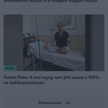
állatmentők hozták ki a magára hagyott kutyát
Bulvár
Rubint Réka: A mai napig nem jött vissza a 100%-
os tüdőkapacitásom
Mutasd mind