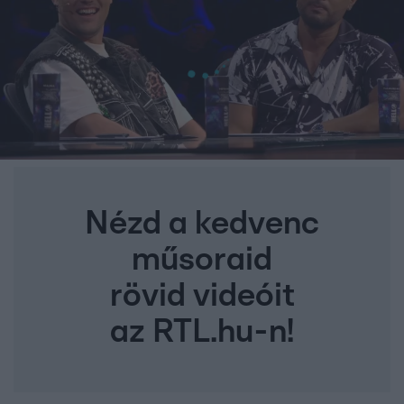
Nézd a kedvenc
műsoraid
rövid videóit
az RTL.hu-n!