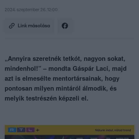
2024. szeptember 26. 12:00
Link másolása
„Annyira szeretnék tetkót, nagyon sokat,
mindenhol!” – mondta Gáspár Laci, majd
azt is elmesélte mentortársainak, hogy
pontosan milyen mintáról álmodik, és
melyik testrészén képzeli el.