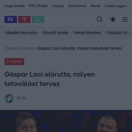
Legfrissebb
RTL Híradó
Fókusz
Sztárhírek
Randi
Celeb vagyok, me
#
Babits Marcella
#
Szellő István
#
Most Wanted
#
Gallusz Niko
Címlap
›
X-Faktor
›
Gáspár Laci elárulta, milyen tetoválást tervez
X-Faktor
Gáspár Laci elárulta, milyen
tetoválást tervez
rtl.hu