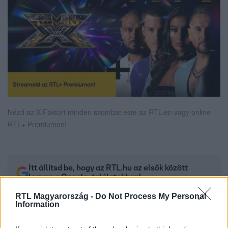
Nézd az X-Faktort minden szombat este az RTL-en vagy online
RTL+ Premiumon!
Itt állítsd be, hogy az RTL.hu az elsők között
legyen a Google-találatokban!
RTL Magyarország -
Do Not Process My Personal
Information