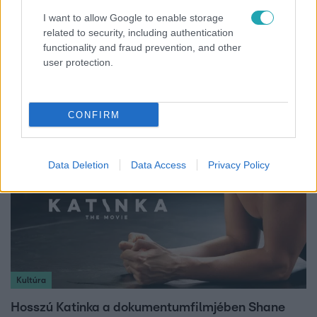
I want to allow Google to enable storage
related to security, including authentication
Híradó
functionality and fraud prevention, and other
user protection.
Az RTL Híradó riportja után renndőrök és
állatmentők hozták ki a magára hagyott kutyát
CONFIRM
Data Deletion
Data Access
Privacy Policy
Kultúra
Hosszú Katinka a dokumentumfilmjében Shane