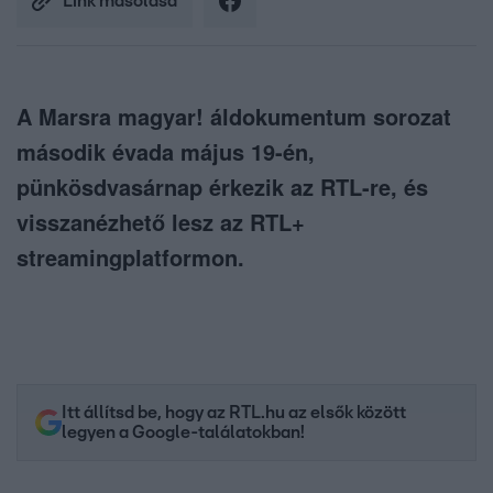
Link másolása
A Marsra magyar! áldokumentum sorozat
második évada május 19-én,
pünkösdvasárnap érkezik az RTL-re, és
visszanézhető lesz az RTL+
streamingplatformon.
Itt állítsd be, hogy az RTL.hu az elsők között
legyen a Google-találatokban!