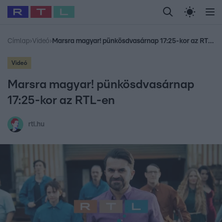
Legfrissebb
RTL Híradó
Fókusz
Sztárhírek
Randi
Celeb vagyok, me
#
Babits Marcella
#
Szellő István
#
Most Wanted
#
Gallusz Niko
Címlap
›
Videó
›
Marsra magyar! pünkösdvasárnap 17:25-kor az RTL-en
Videó
Marsra magyar! pünkösdvasárnap
17:25-kor az RTL-en
rtl.hu