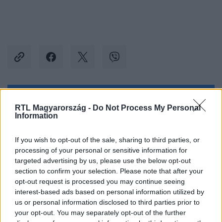
Kövess minket, és értesülj a friss hírekről a
RTL Magyarország -
Do Not Process My Personal
Facebookon is!
Information
If you wish to opt-out of the sale, sharing to third parties, or
Követem
processing of your personal or sensitive information for
targeted advertising by us, please use the below opt-out
section to confirm your selection. Please note that after your
opt-out request is processed you may continue seeing
interest-based ads based on personal information utilized by
us or personal information disclosed to third parties prior to
#
VIDEÓ
#
ELŐZETES
#
ELŐZETESEK
#
PROMO
your opt-out. You may separately opt-out of the further