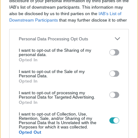
disclosure of your personal information by third parties on the
#
MARSRA MAGYAR!
#
FILM
#
CSŐRE GÁBOR
IAB’s list of downstream participants. This information may
#
STEFANOVICS ANGÉLA
#
BADÁR SÁNDOR
also be disclosed by us to third parties on the
IAB’s List of
Downstream Participants
that may further disclose it to other
#
THURÓCZY SZABOLCS
#
ÓNODI ESZTER
third parties.
#
KERESZTES TAMÁS
#
PÜNKÖSD
#
AJÁNLÓ
Please note that this website/app uses one or more Google
Personal Data Processing Opt Outs
services and may gather and store information including but
#
SOROZAT
not limited to your visit or usage behaviour. You may click to
I want to opt-out of the Sharing of my
personal data.
grant or deny consent to Google and its third-party tags to
Opted In
use your data for below specified purposes in below Google
consent section.
I want to opt-out of the Sale of my
Personal Data.
Opted In
I want to opt-out of processing my
Népszerű
Personal Data for Targeted Advertising.
Opted In
I want to opt-out of Collection, Use,
Retention, Sale, and/or Sharing of my
Personal Data that Is Unrelated with the
Purposes for which it was collected.
Opted Out