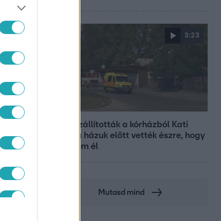
3:23
Fókusz
Hazaszállították a kórházból Kati
nénit, a házuk előtt vették észre, hogy
már nem él
Mutasd mind