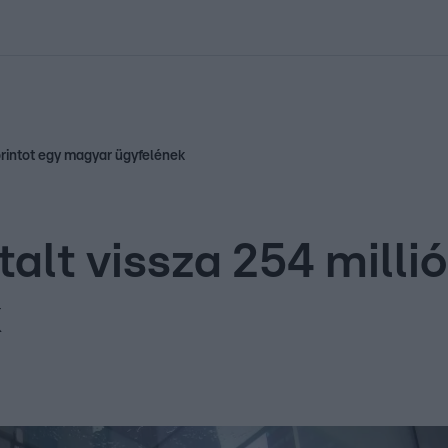
kolett
#
Időjárás
#
RTL műsor
#
Víz
#
Magyar Péter
#
Csillagjeg
forintot egy magyar ügyfelének
alt vissza 254 millió
k