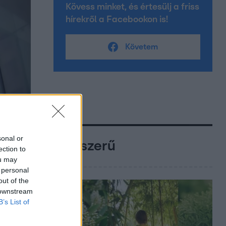
Kövess minket, és értesülj a friss
hírekről a Facebookon is!
Követem
sonal or
Népszerű
ection to
ou may
 personal
out of the
 downstream
B’s List of