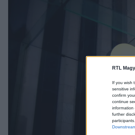
RTL Magy
If you wish 
sensitive in
confirm you
continue se
information 
further disc
participants
Downstream 