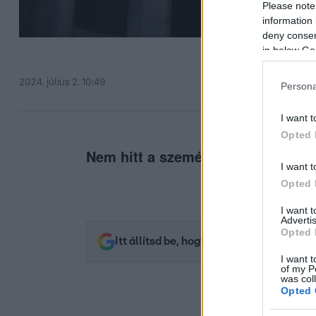
Please note
information 
deny consent
in below Go
2024. július 2. 10:49
Persona
I want t
Opted 
Nem hitt a szemének, mikor meglá
I want t
Opted 
I want 
Advertis
Opted 
Itt állítsd be, hogy az RTL.hu az elsők 
I want t
of my P
was col
Opted 