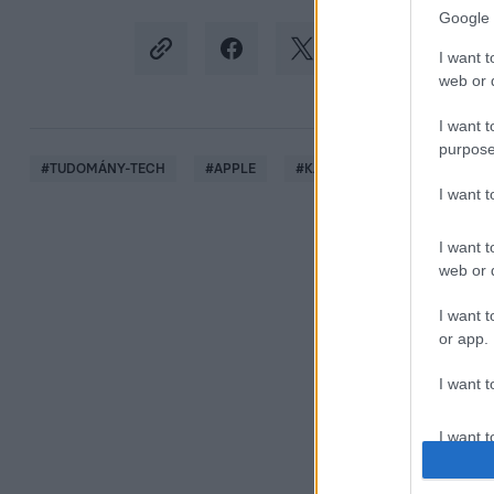
Google 
I want t
web or d
I want t
purpose
#
TUDOMÁNY-TECH
#
APPLE
#
KÁRTÉRÍTÉS
#
PÉNZ
I want 
I want t
web or d
I want t
or app.
I want t
I want t
authenti