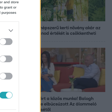
er and store
to grant or
ed purposes
Életmód
Ez a 3 népszerű kerti növény akár az
ingatlanod értékét is csökkentheti
Bulvár
Véget ért a közös munka! Balogh
Levente elbúcsúzott Az álommeló
győztesétől