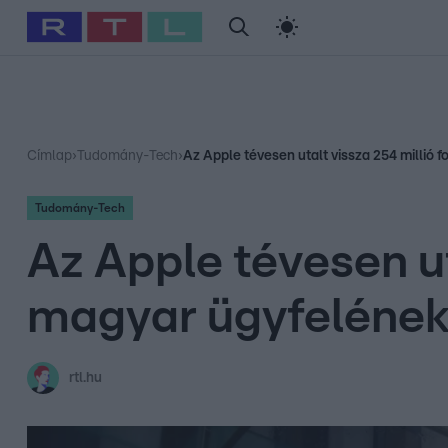
#
Babits Marcella
#
Szellő István
#
Most Wanted
#
Gallusz Ni
Címlap
›
Tudomány-Tech
›
Az Apple tévesen utalt vissza 254 millió 
Tudomány-Tech
Az Apple tévesen ut
magyar ügyfeléne
rtl.hu