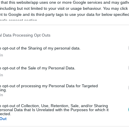
 that this website/app uses one or more Google services and may gath
including but not limited to your visit or usage behaviour. You may click 
 to Google and its third-party tags to use your data for below specifi
ogle consent section.
Link másolása
l Data Processing Opt Outs
o opt-out of the Sharing of my personal data.
In
tta az egyenlegét.
o opt-out of the Sale of my Personal Data.
In
to opt-out of processing my Personal Data for Targeted
ing.
In
között legyen a Google-találatokban!
o opt-out of Collection, Use, Retention, Sale, and/or Sharing
ersonal Data that Is Unrelated with the Purposes for which it
lected.
Out