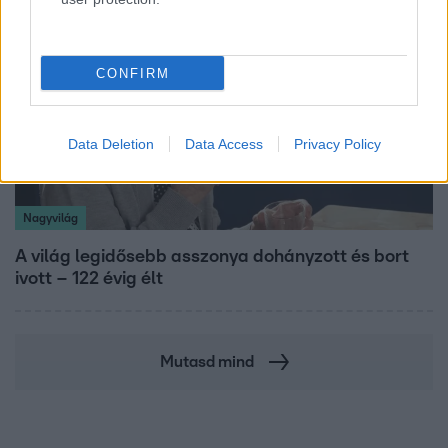
CONFIRM
Data Deletion
Data Access
Privacy Policy
Nagyvilág
A világ legidősebb asszonya dohányzott és bort
ivott – 122 évig élt
Mutasd mind