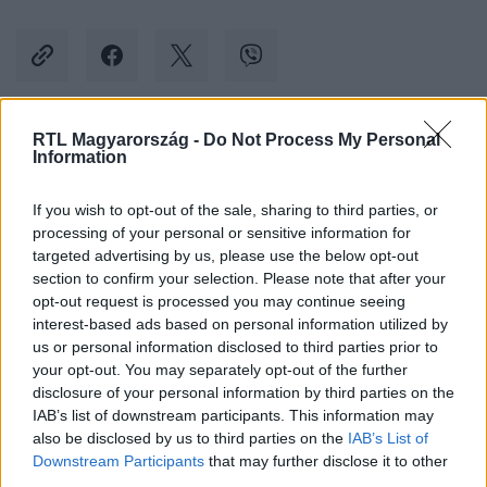
RTL Magyarország -
Do Not Process My Personal
Kövess minket, és értesülj a friss hírekről a
Information
Facebookon is!
If you wish to opt-out of the sale, sharing to third parties, or
processing of your personal or sensitive information for
Követem
targeted advertising by us, please use the below opt-out
section to confirm your selection. Please note that after your
opt-out request is processed you may continue seeing
interest-based ads based on personal information utilized by
us or personal information disclosed to third parties prior to
your opt-out. You may separately opt-out of the further
#
TUDOMÁNY-TECH
#
TIKTOK
#
VAGINA
disclosure of your personal information by third parties on the
IAB’s list of downstream participants. This information may
#
FOLYADÉK
#
TREND
#
ORVOS
also be disclosed by us to third parties on the
IAB’s List of
Downstream Participants
that may further disclose it to other
third parties.