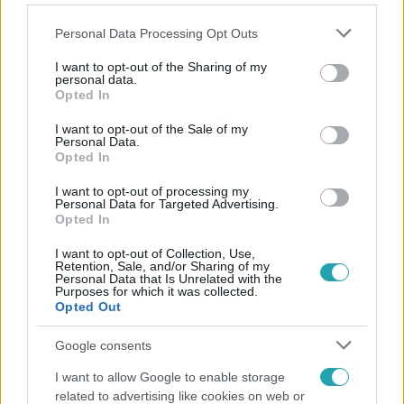
Please note that this website/app uses one or more Google
Personal Data Processing Opt Outs
services and may gather and store information including but
not limited to your visit or usage behaviour. You may click to
I want to opt-out of the Sharing of my
personal data.
grant or deny consent to Google and its third-party tags to
Opted In
Népszerű
use your data for below specified purposes in below Google
consent section.
I want to opt-out of the Sale of my
Personal Data.
Opted In
I want to opt-out of processing my
Personal Data for Targeted Advertising.
Opted In
I want to opt-out of Collection, Use,
Retention, Sale, and/or Sharing of my
Personal Data that Is Unrelated with the
Purposes for which it was collected.
Opted Out
Google consents
Bulvár
I want to allow Google to enable storage
related to advertising like cookies on web or