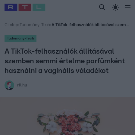
Legfrissebb
RTL Híradó
Fókusz
Sztárhírek
Randi
Celeb vagyok, me
#
Babits Marcella
#
Szellő István
#
Most Wanted
#
Gallusz Niko
Címlap
›
Tudomány-Tech
›
A TikTok-felhasználók állításával szemben semmi értelme parfümként használni a vaginális váladékot
Tudomány-Tech
A TikTok-felhasználók állításával
szemben semmi értelme parfümként
használni a vaginális váladékot
rtl.hu