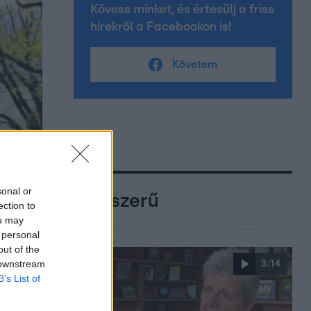
Kövess minket, és értesülj a friss
hírekről a Facebookon is!
Követem
sonal or
Népszerű
ection to
ou may
 personal
out of the
 downstream
3:14
B’s List of