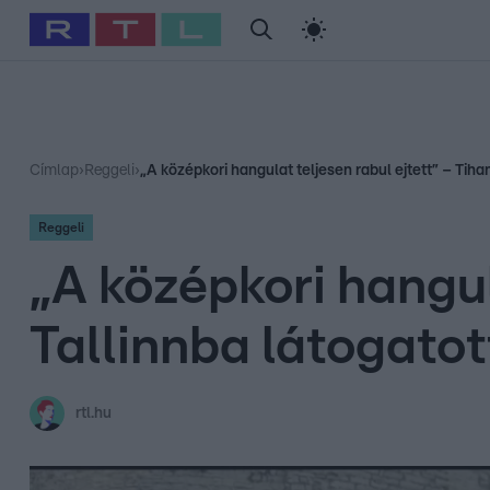
#
Babits Marcella
#
Szellő István
#
Most Wanted
#
Gallusz Ni
Címlap
›
Reggeli
›
„A középkori hangulat teljesen rabul ejtett” – Tihan
Reggeli
„A középkori hangul
Tallinnba látogatot
rtl.hu