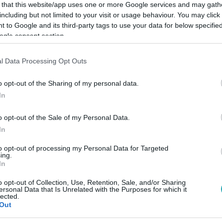
 that this website/app uses one or more Google services and may gath
including but not limited to your visit or usage behaviour. You may click 
 to Google and its third-party tags to use your data for below specifi
ogle consent section.
Link másolása
l Data Processing Opt Outs
o opt-out of the Sharing of my personal data.
In
 vette a várost, hogy részletesen
o opt-out of the Sale of my Personal Data.
t. Tallinn teljesen egyedi atmoszférájával
In
eszámoló szerint a középkori hangulatú
to opt-out of processing my Personal Data for Targeted
 a látogatása során. Az észt főváros
ing.
In
 nyújthat tökéletes kikapcsolódást, akik
o opt-out of Collection, Use, Retention, Sale, and/or Sharing
nikulából, és a mérsékeltebb klímájú
ersonal Data that Is Unrelated with the Purposes for which it
lected.
lőnyben a szabadságuk alatt.
Out