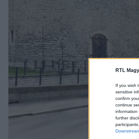
RTL Magy
If you wish 
sensitive in
confirm you
continue se
information 
further disc
participants
Downstream 