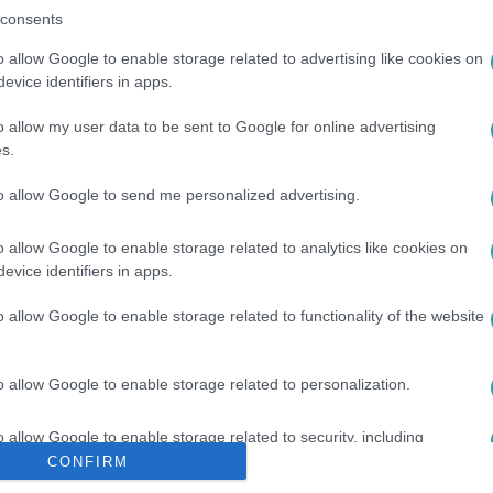
consents
o allow Google to enable storage related to advertising like cookies on
evice identifiers in apps.
között legyen a Google-találatokban!
o allow my user data to be sent to Google for online advertising
s.
to allow Google to send me personalized advertising.
o allow Google to enable storage related to analytics like cookies on
evice identifiers in apps.
o allow Google to enable storage related to functionality of the website
ZÉPKOR
#
TALLINN
#
TURIZMUS
#
TIHANYI PETI
#
ÉSZOR
o allow Google to enable storage related to personalization.
o allow Google to enable storage related to security, including
cation functionality and fraud prevention, and other user protection.
CONFIRM