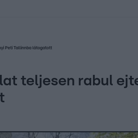
kolett
#
Időjárás
#
RTL műsor
#
Víz
#
Magyar Péter
#
Csillagjeg
yi Peti Tallinnba látogatott
at teljesen rabul ejte
t