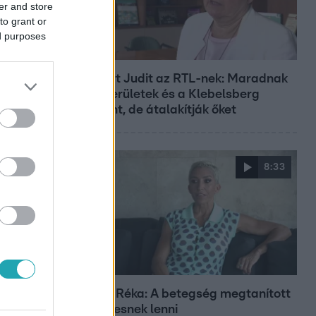
er and store
to grant or
ed purposes
Híradó
Lannert Judit az RTL-nek: Maradnak
a tankerületek és a Klebelsberg
Központ, de átalakítják őket
8:33
Fókusz
Rubint Réka: A betegség megtanított
türelmesnek lenni