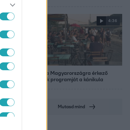
4:36
Fókusz
Átírta a Magyarországra érkező
turisták programját a kánikula
SZÁG
Mutasd mind