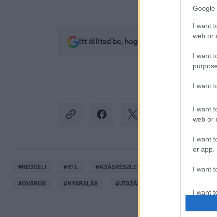
Google 
I want t
web or d
Itt állítsd be, hogy az RTL.hu az elsők 
I want t
purpose
I want 
I want t
web or d
I want t
or app.
#
REGGELI
#
RTL
#
ADÁSRÉSZLETEK
#
VIDEÓ
#
KÖ
I want t
#
ÓVÁROS
#
NYARALÁS
#
UTAZÁS
I want t
authenti