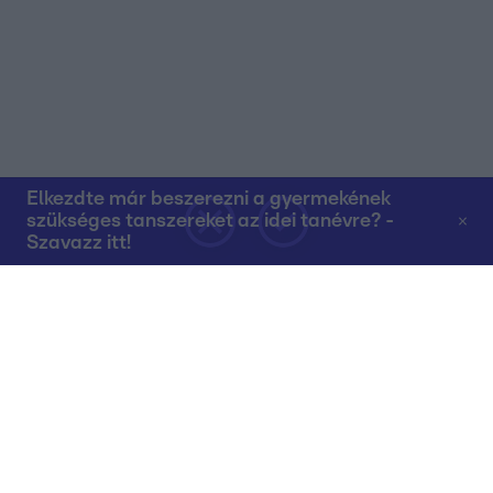
Elkezdte már beszerezni a gyermekének
szükséges tanszereket az idei tanévre? -
Szavazz itt!