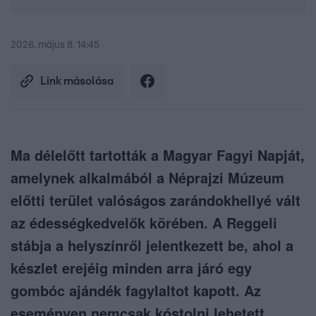
2026. május 8. 14:45
Link másolása
Ma délelőtt tartották a Magyar Fagyi Napját,
amelynek alkalmából a Néprajzi Múzeum
előtti terület valóságos zarándokhellyé vált
az édességkedvelők körében. A Reggeli
stábja a helyszínről jelentkezett be, ahol a
készlet erejéig minden arra járó egy
gombóc ajándék fagylaltot kapott. Az
eseményen nemcsak kóstolni lehetett,