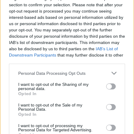
section to confirm your selection. Please note that after your
opt-out request is processed you may continue seeing
interest-based ads based on personal information utilized by
Kövess minket, és értesülj a friss hírekről a
us or personal information disclosed to third parties prior to
Facebookon is!
your opt-out. You may separately opt-out of the further
disclosure of your personal information by third parties on the
IAB’s list of downstream participants. This information may
Követem
also be disclosed by us to third parties on the
IAB’s List of
Downstream Participants
that may further disclose it to other
third parties.
Please note that this website/app uses one or more Google
Personal Data Processing Opt Outs
services and may gather and store information including but
#
REGGELI
#
RTL
#
ADÁSRÉSZLETEK
#
VIDEÓ
not limited to your visit or usage behaviour. You may click to
I want to opt-out of the Sharing of my
personal data.
grant or deny consent to Google and its third-party tags to
Opted In
#
FAGYLALT
#
MAGYAR FAGYI NAPJA
use your data for below specified purposes in below Google
consent section.
#
GASZTRONÓMIA
#
KULTÚRA
#
ÉDESSÉG
I want to opt-out of the Sale of my
Personal Data.
Opted In
#
NÉPRAJZI MÚZEUM
#
RENDEZVÉNY
I want to opt-out of processing my
Personal Data for Targeted Advertising.