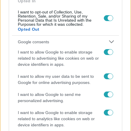
Opted In
I want to opt-out of Collection, Use,
Retention, Sale, and/or Sharing of my
Personal Data that Is Unrelated with the
Purposes for which it was collected.
Opted Out
Népszerű
Google consents
I want to allow Google to enable storage
related to advertising like cookies on web or
device identifiers in apps.
I want to allow my user data to be sent to
Google for online advertising purposes.
I want to allow Google to send me
personalized advertising.
I want to allow Google to enable storage
Bulvár
related to analytics like cookies on web or
device identifiers in apps.
Már nagymama, de a fiai is kész férfiak: friss fotón