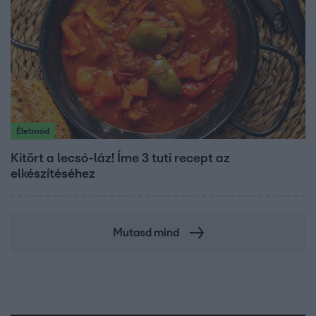
Életmód
Kitört a lecsó-láz! Íme 3 tuti recept az
elkészítéséhez
Mutasd mind