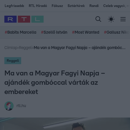
Legfrissebb
RTL Híradó
Fókusz
Sztárhírek
Randi
Celeb vagyok, me
#
Babits Marcella
#
Szellő István
#
Most Wanted
#
Gallusz Niko
Címlap
›
Reggeli
›
Ma van a Magyar Fagyi Napja – ajándék gombóccal várták az embereket
Reggeli
Ma van a Magyar Fagyi Napja –
ajándék gombóccal várták az
embereket
rtl.hu