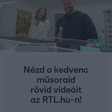
Nézd a kedvenc
műsoraid
rövid videóit
az RTL.hu-n!