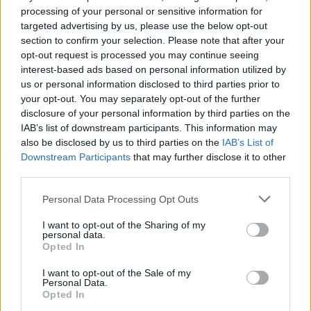
processing of your personal or sensitive information for
targeted advertising by us, please use the below opt-out
section to confirm your selection. Please note that after your
opt-out request is processed you may continue seeing
interest-based ads based on personal information utilized by
us or personal information disclosed to third parties prior to
your opt-out. You may separately opt-out of the further
Kövess minket, és értesülj a friss hírekről a
disclosure of your personal information by third parties on the
IAB’s list of downstream participants. This information may
Facebookon is!
also be disclosed by us to third parties on the
IAB’s List of
Downstream Participants
that may further disclose it to other
Követem
third parties.
Please note that this website/app uses one or more Google
Personal Data Processing Opt Outs
services and may gather and store information including but
not limited to your visit or usage behaviour. You may click to
I want to opt-out of the Sharing of my
personal data.
grant or deny consent to Google and its third-party tags to
Opted In
use your data for below specified purposes in below Google
#
REGGELI
#
RTL
#
ADÁSRÉSZLETEK
#
VIDEÓ
consent section.
I want to opt-out of the Sale of my
Personal Data.
#
TOMÁN SZABINA
#
ÉLETMÓDVÁLTÁS
#
CSALÁDI ÉLET
Opted In
#
MAGYAR VIZSLA
#
FOGYÁS