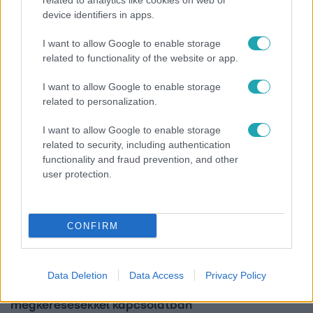
related to analytics like cookies on web or
Bulvár
device identifiers in apps.
Bódi Guszti és Margó büszkén jelentették be:
I want to allow Google to enable storage
megvan a család első diplomása
related to functionality of the website or app.
I want to allow Google to enable storage
related to personalization.
17:24
I want to allow Google to enable storage
related to security, including authentication
functionality and fraud prevention, and other
user protection.
CONFIRM
Reggeli
„Ha olyan ember keresne meg, akkor sem
Data Deletion
Data Access
Privacy Policy
vállalnám!” – Détár Enikő megszólalt a politikai
megkeresésekkel kapcsolatban