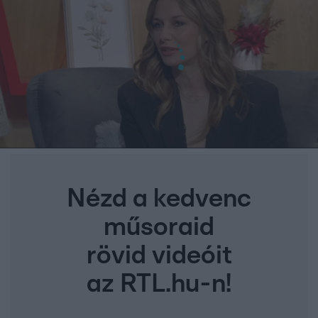
Nézd a kedvenc
műsoraid
rövid videóit
az RTL.hu-n!