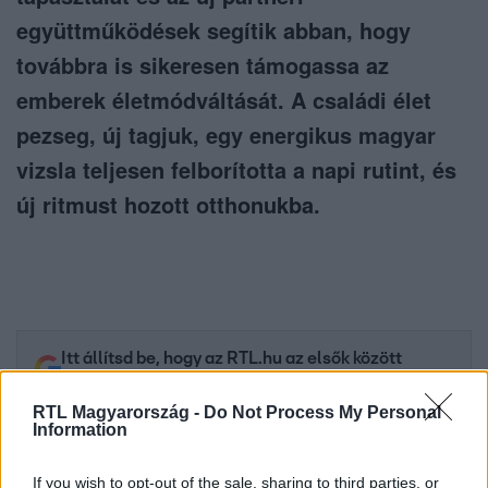
együttműködések segítik abban, hogy
továbbra is sikeresen támogassa az
emberek életmódváltását. A családi élet
pezseg, új tagjuk, egy energikus magyar
vizsla teljesen felborította a napi rutint, és
új ritmust hozott otthonukba.
Itt állítsd be, hogy az RTL.hu az elsők között
legyen a Google-találatokban!
RTL Magyarország -
Do Not Process My Personal
Information
If you wish to opt-out of the sale, sharing to third parties, or