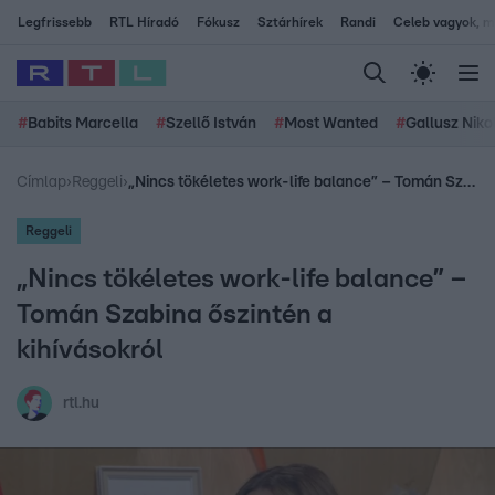
Legfrissebb
RTL Híradó
Fókusz
Sztárhírek
Randi
Celeb vagyok, me
#
Babits Marcella
#
Szellő István
#
Most Wanted
#
Gallusz Niko
Címlap
›
Reggeli
›
„Nincs tökéletes work-life balance” – Tomán Szabina őszintén a kihívásokról
Reggeli
„Nincs tökéletes work-life balance” –
Tomán Szabina őszintén a
kihívásokról
rtl.hu