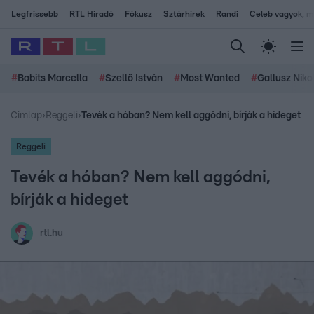
Legfrissebb
RTL Híradó
Fókusz
Sztárhírek
Randi
Celeb vagyok, me
#
Babits Marcella
#
Szellő István
#
Most Wanted
#
Gallusz Niko
Címlap
›
Reggeli
›
Tevék a hóban? Nem kell aggódni, bírják a hideget
Reggeli
Tevék a hóban? Nem kell aggódni,
bírják a hideget
rtl.hu