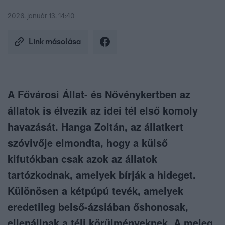
2026. január 13. 14:40
Link másolása
A Fővárosi Állat- és Növénykertben az
állatok is élvezik az idei tél első komoly
havazását. Hanga Zoltán, az állatkert
szóvivője elmondta, hogy a külső
kifutókban csak azok az állatok
tartózkodnak, amelyek bírják a hideget.
Különösen a kétpúpú tevék, amelyek
eredetileg belső-ázsiában őshonosak,
ellenállnak a téli körülményeknek. A meleg