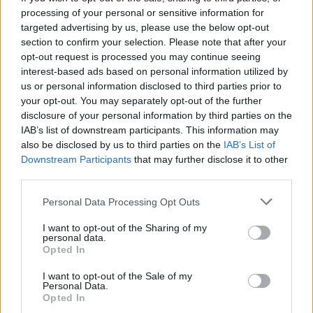
processing of your personal or sensitive information for
targeted advertising by us, please use the below opt-out
section to confirm your selection. Please note that after your
opt-out request is processed you may continue seeing
Kövess minket, és értesülj a friss hírekről a
interest-based ads based on personal information utilized by
Facebookon is!
us or personal information disclosed to third parties prior to
your opt-out. You may separately opt-out of the further
disclosure of your personal information by third parties on the
Követem
IAB’s list of downstream participants. This information may
also be disclosed by us to third parties on the
IAB’s List of
Downstream Participants
that may further disclose it to other
third parties.
Please note that this website/app uses one or more Google
Personal Data Processing Opt Outs
services and may gather and store information including but
#
REGGELI
#
RTL
#
ADÁSRÉSZLETEK
#
VIDEÓ
not limited to your visit or usage behaviour. You may click to
I want to opt-out of the Sharing of my
personal data.
#
BELFÖLD
#
FŐVÁROSI ÁLLATKERT
#
BUDAPEST
grant or deny consent to Google and its third-party tags to
Opted In
use your data for below specified purposes in below Google
#
ÁLLATOK
#
TÉL
#
IDŐJÁRÁS
#
HAVAZÁS
consent section.
I want to opt-out of the Sale of my
Personal Data.
#
HANGA ZOLTÁN
#
FŐVÁROSI ÁLLAT- ÉS NÖVÉNYKERT
Opted In
#
TEVE
#
TÉLI IDŐJÁRÁS
#
ÁLLATKERT