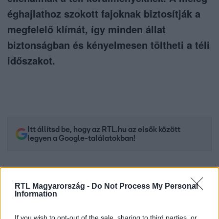
éghajlathoz szokott fajoknak biztosítják a
megfelelő klímát, így minden állat
biztonságban és kényelmesen töltheti a téli
időszakot.
Itt állítsd be, hogy az RTL.hu az elsők között
legyen a Google-találatokban!
RTL Magyarország -
Do Not Process My Personal
Information
If you wish to opt-out of the sale, sharing to third parties, or