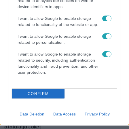
related to analytics like cookies on web or
Bulvár
device identifiers in apps.
Nem hinnéd, melyik világsztárnak tulajdonítják a
I want to allow Google to enable storage
legmagasabb IQ-t
related to functionality of the website or app.
I want to allow Google to enable storage
related to personalization.
3:14
I want to allow Google to enable storage
related to security, including authentication
functionality and fraud prevention, and other
user protection.
CONFIRM
Híradó
Data Deletion
Data Access
Privacy Policy
Lannert Judit az RTL-nek: Maradnak a
tankerületek és a Klebelsberg Központ, de
átalakítják őket