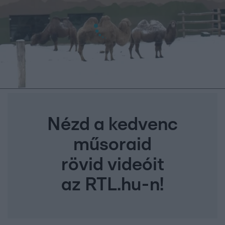
Nézd a kedvenc
műsoraid
rövid videóit
az RTL.hu-n!