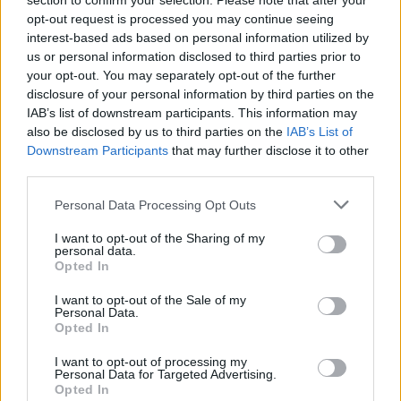
section to confirm your selection. Please note that after your
opt-out request is processed you may continue seeing
Kövess minket, és értesülj a friss hírekről a
interest-based ads based on personal information utilized by
Facebookon is!
us or personal information disclosed to third parties prior to
your opt-out. You may separately opt-out of the further
disclosure of your personal information by third parties on the
Követem
IAB’s list of downstream participants. This information may
also be disclosed by us to third parties on the
IAB’s List of
Downstream Participants
that may further disclose it to other
third parties.
Please note that this website/app uses one or more Google
Personal Data Processing Opt Outs
services and may gather and store information including but
#
REGGELI
#
RTL
#
ADÁSRÉSZLETEK
#
VIDEÓ
not limited to your visit or usage behaviour. You may click to
I want to opt-out of the Sharing of my
personal data.
#
AL GHAOUI HESNA
#
KRÍZIS
#
TRAUMA
grant or deny consent to Google and its third-party tags to
Opted In
use your data for below specified purposes in below Google
#
TUDATOSSÁG
#
HÁBORÚS TUDÓSÍTÁS
consent section.
I want to opt-out of the Sale of my
Personal Data.
#
PSZICHOLÓGIA
#
KÖNYV
#
MIÉRT PONT ÉN?
Opted In
I want to opt-out of processing my
Personal Data for Targeted Advertising.
Opted In