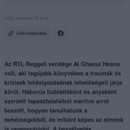
2025. december 16. 14:16
Link másolása
Az RTL Reggeli vendége Al Ghaoui Hesna
volt, aki legújabb könyvében a traumák és
krízisek feldolgozásának lehetőségeit járja
körül. Háborús tudósítóként és anyaként
szerzett tapasztalataiból merítve arról
beszélt, hogyan tanulhatunk a
nehézségekből, és miként képes az elménk
is regenerálódni. A beszélgetés