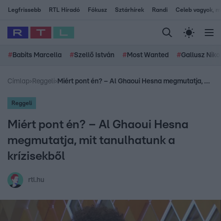
Legfrissebb
RTL Híradó
Fókusz
Sztárhírek
Randi
Celeb vagyok, me
#
Babits Marcella
#
Szellő István
#
Most Wanted
#
Gallusz Niko
Címlap
›
Reggeli
›
Miért pont én? – Al Ghaoui Hesna megmutatja, mit tanulhatunk a krízisekből
Reggeli
Miért pont én? – Al Ghaoui Hesna
megmutatja, mit tanulhatunk a
krízisekből
rtl.hu