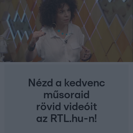
Nézd a kedvenc
műsoraid
rövid videóit
az RTL.hu-n!