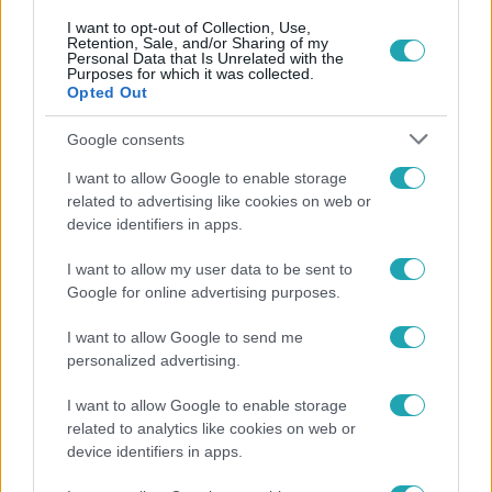
I want to opt-out of Collection, Use,
Retention, Sale, and/or Sharing of my
Personal Data that Is Unrelated with the
Purposes for which it was collected.
Népszerű
Opted Out
Google consents
I want to allow Google to enable storage
related to advertising like cookies on web or
device identifiers in apps.
I want to allow my user data to be sent to
Google for online advertising purposes.
I want to allow Google to send me
personalized advertising.
I want to allow Google to enable storage
Életmód
related to analytics like cookies on web or
Ez a nyári lábbeli észrevétlenül nyírja ki a bokádat
device identifiers in apps.
és a gerincedet