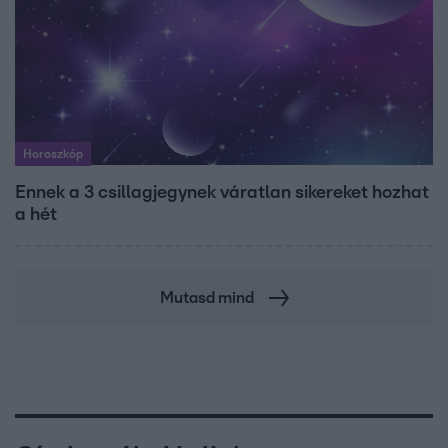
Horoszkóp
Ennek a 3 csillagjegynek váratlan sikereket hozhat
a hét
Mutasd mind