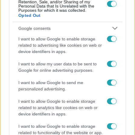
Retention, Sale, and/or Sharing of my
Népszerű
Personal Data that Is Unrelated with the
Purposes for which it was collected.
Opted Out
Google consents
I want to allow Google to enable storage
related to advertising like cookies on web or
device identifiers in apps.
I want to allow my user data to be sent to
Google for online advertising purposes.
I want to allow Google to send me
personalized advertising.
Bulvár
I want to allow Google to enable storage
„Most jobb lenne mással lennem?” – Gallusz Niki
related to analytics like cookies on web or
párja kiakadt a kritikák miatt
device identifiers in apps.
I want to allow Google to enable storage
related to functionality of the website or app.
10:28