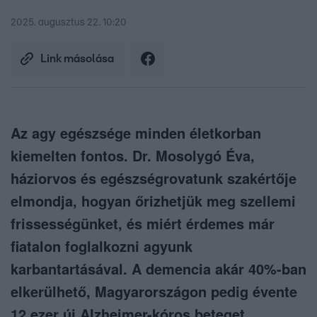
2025. augusztus 22. 10:20
Link másolása
Az agy egészsége minden életkorban
kiemelten fontos. Dr. Mosolygó Éva,
háziorvos és egészségrovatunk szakértője
elmondja, hogyan őrizhetjük meg szellemi
frissességünket, és miért érdemes már
fiatalon foglalkozni agyunk
karbantartásával. A demencia akár 40%-ban
elkerülhető, Magyarországon pedig évente
12 ezer új Alzheimer-kóros beteget