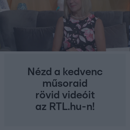
Nézd a kedvenc
műsoraid
rövid videóit
az RTL.hu-n!