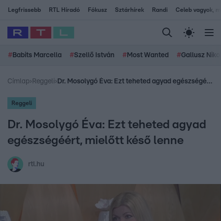
Legfrissebb
RTL Híradó
Fókusz
Sztárhírek
Randi
Celeb vagyok, me
#
Babits Marcella
#
Szellő István
#
Most Wanted
#
Gallusz Niko
Címlap
›
Reggeli
›
Dr. Mosolygó Éva: Ezt teheted agyad egészségéért, mielőtt késő lenne
Reggeli
Dr. Mosolygó Éva: Ezt teheted agyad
egészségéért, mielőtt késő lenne
rtl.hu