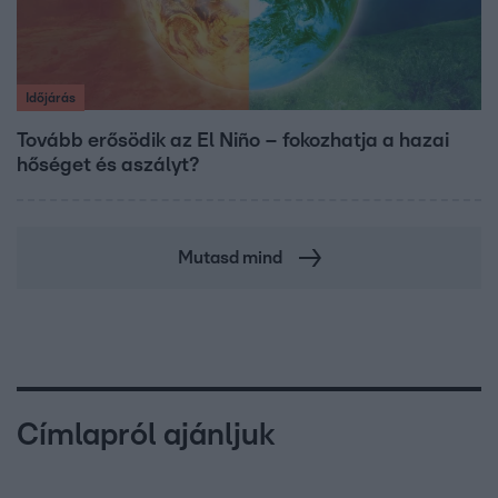
Időjárás
Tovább erősödik az El Niño – fokozhatja a hazai
hőséget és aszályt?
Mutasd mind
Címlapról ajánljuk