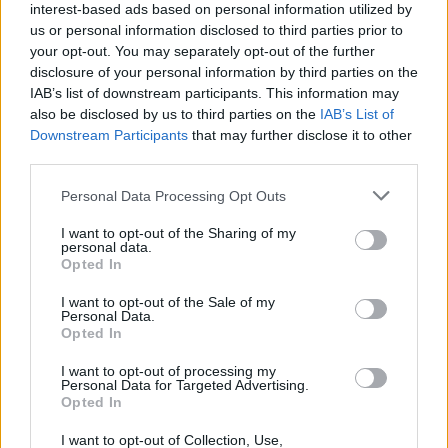
Kövess minket, és értesülj a friss hírekről a
interest-based ads based on personal information utilized by
Facebookon is!
us or personal information disclosed to third parties prior to
your opt-out. You may separately opt-out of the further
disclosure of your personal information by third parties on the
Követem
IAB’s list of downstream participants. This information may
also be disclosed by us to third parties on the
IAB’s List of
Downstream Participants
that may further disclose it to other
third parties.
Please note that this website/app uses one or more Google
Personal Data Processing Opt Outs
services and may gather and store information including but
#
REGGELI
#
RTL
#
ADÁSRÉSZLETEK
#
VIDEÓ
not limited to your visit or usage behaviour. You may click to
I want to opt-out of the Sharing of my
personal data.
#
EGÉSZSÉG
#
DEMENCIA
#
MOSOLYGÓ ÉVA
grant or deny consent to Google and its third-party tags to
Opted In
use your data for below specified purposes in below Google
#
AGY
#
ALZHEIMER-KÓR
consent section.
I want to opt-out of the Sale of my
Personal Data.
Opted In
I want to opt-out of processing my
Personal Data for Targeted Advertising.
Opted In
I want to opt-out of Collection, Use,