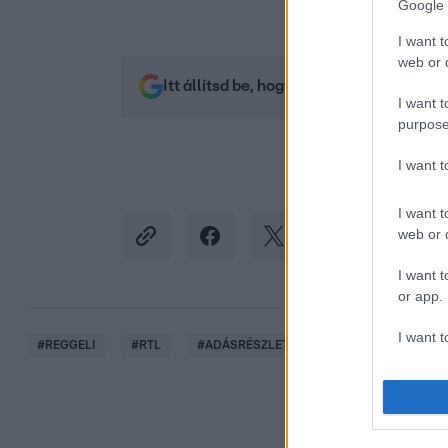
Google 
I want t
web or d
Itt állítsd be, hogy az RTL.hu az elsők 
I want t
purpose
I want 
I want t
web or d
I want t
or app.
I want t
#
REGGELI
#
RTL
#
ADÁSRÉSZLETEK
#
VIDEÓ
#
KÜ
I want t
authenti