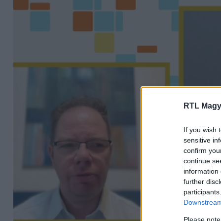
RTL Magy
If you wish 
sensitive in
confirm you
continue se
information 
further disc
participants
Downstream 
Please note