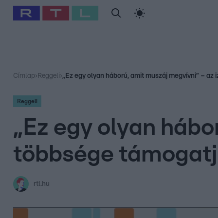
#
Babits Marcella
#
Szellő István
#
Most Wanted
#
Gallusz Ni
Címlap
›
Reggeli
›
„Ez egy olyan háború, amit muszáj megvívni” – az 
Reggeli
„Ez egy olyan hábor
többsége támogatja
rtl.hu