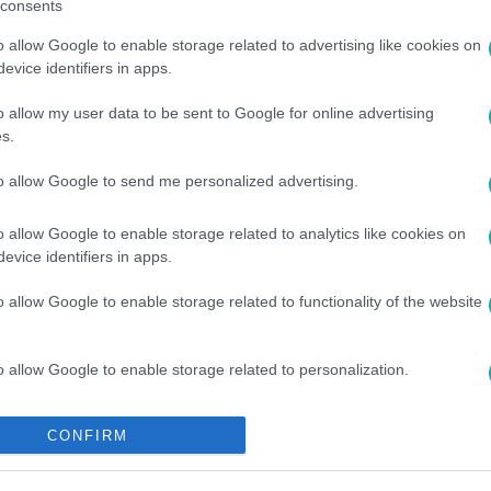
consents
o allow Google to enable storage related to advertising like cookies on
evice identifiers in apps.
között legyen a Google-találatokban!
o allow my user data to be sent to Google for online advertising
s.
to allow Google to send me personalized advertising.
o allow Google to enable storage related to analytics like cookies on
evice identifiers in apps.
o allow Google to enable storage related to functionality of the website
o allow Google to enable storage related to personalization.
LFÖLD
#
IZRAEL
#
IRÁN
#
HÁBORÚ
o allow Google to enable storage related to security, including
CONFIRM
cation functionality and fraud prevention, and other user protection.