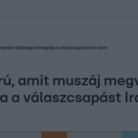
kolett
#
Időjárás
#
RTL műsor
#
Víz
#
Magyar Péter
#
Csillagjeg
izraeliek többsége támogatja a válaszcsapást Irán ellen
ú, amit muszáj megví
 a válaszcsapást Ir