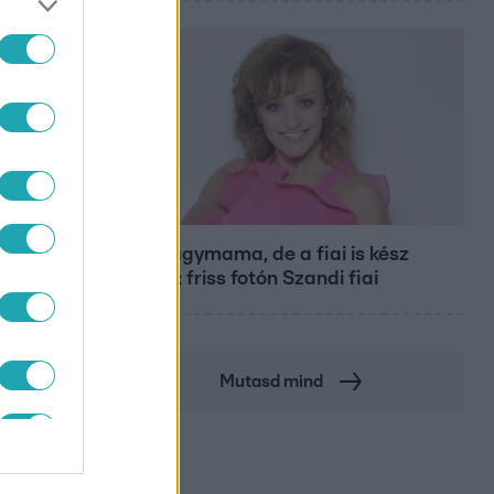
Bulvár
Már nagymama, de a fiai is kész
férfiak: friss fotón Szandi fiai
Mutasd mind