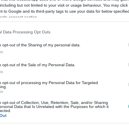
including but not limited to your visit or usage behaviour. You may click 
 to Google and its third-party tags to use your data for below specifi
ogle consent section.
l Data Processing Opt Outs
Link másolása
o opt-out of the Sharing of my personal data.
In
e a nyugalom még nem tért vissza Tel-Aviv
o opt-out of the Sale of my Personal Data.
t Izrael-szakértő a helyszínről. Mint
In
este úgy, hogy nem kellett óvóhelyre
to opt-out of processing my Personal Data for Targeted
ing.
ig ott van a mindennapokban. Egy közeli
In
álta a házukat, ablakok és ajtók törtek be a
o opt-out of Collection, Use, Retention, Sale, and/or Sharing
ersonal Data that Is Unrelated with the Purposes for which it
ge támogatja a válaszcsapást Irán ellen,
lected.
Out
litikájának része Izrael elpusztítása.