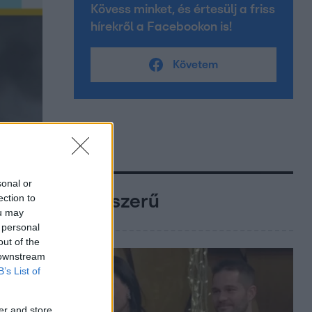
Kövess minket, és értesülj a friss
hírekről a Facebookon is!
Követem
sonal or
ection to
Népszerű
ou may
 personal
out of the
 downstream
B’s List of
er and store