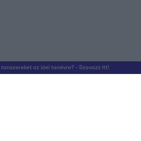
nszereket az idei tanévre? - Szavazz itt!
Kapcsolat
RTL Group Beszál
Magatartási Kó