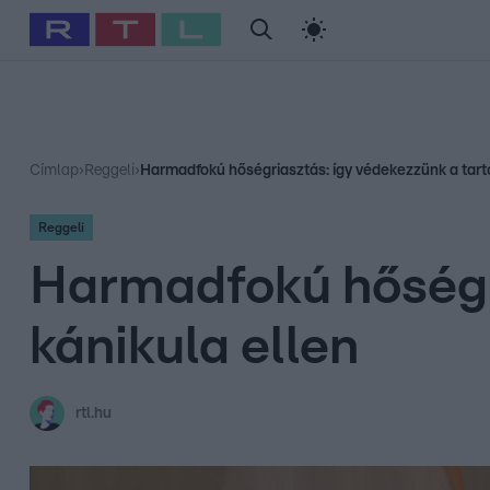
#
Babits Marcella
#
Szellő István
#
Most Wanted
#
Gallusz Ni
Címlap
›
Reggeli
›
Harmadfokú hőségriasztás: így védekezzünk a tartó
Reggeli
Harmadfokú hőségri
kánikula ellen
rtl.hu