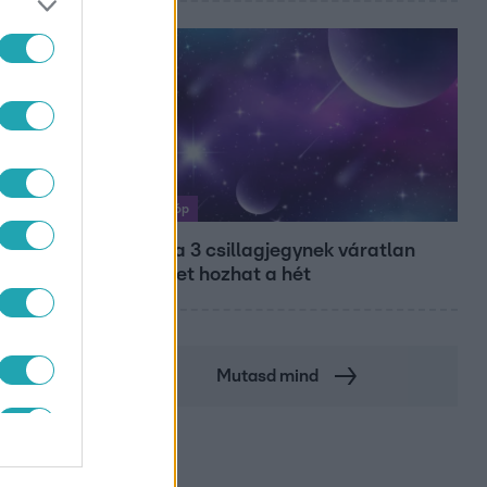
Horoszkóp
Ennek a 3 csillagjegynek váratlan
sikereket hozhat a hét
Mutasd mind