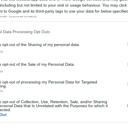
including but not limited to your visit or usage behaviour. You may click 
 to Google and its third-party tags to use your data for below specifi
ogle consent section.
l Data Processing Opt Outs
Link másolása
o opt-out of the Sharing of my personal data.
In
életbe, és a következő napokban 27 °C
o opt-out of the Sale of my Personal Data.
számítanunk. A tartós meleg nemcsak
In
gügyi kockázatokat is rejt. Dr. Simich
to opt-out of processing my Personal Data for Targeted
ing.
i Osztályának vezetője arra figyelmeztet,
In
szélyes lehet: a nagy hőmérséklet-különbség
o opt-out of Collection, Use, Retention, Sale, and/or Sharing
ersonal Data that Is Unrelated with the Purposes for which it
s tehát, hogy okosan és előrelátóan
lected.
Out