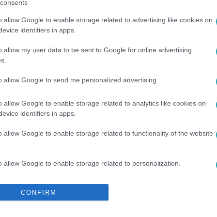
consents
o allow Google to enable storage related to advertising like cookies on
evice identifiers in apps.
között legyen a Google-találatokban!
o allow my user data to be sent to Google for online advertising
s.
to allow Google to send me personalized advertising.
o allow Google to enable storage related to analytics like cookies on
evice identifiers in apps.
o allow Google to enable storage related to functionality of the website
o allow Google to enable storage related to personalization.
LFÖLD
#
IDŐJÁRÁS
#
HŐSÉGRIADÓ
#
MELEG
#
KLÍMA
o allow Google to enable storage related to security, including
CONFIRM
cation functionality and fraud prevention, and other user protection.