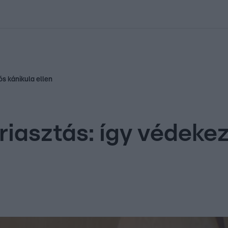
kolett
#
Időjárás
#
RTL műsor
#
Víz
#
Magyar Péter
#
Csillagjeg
s kánikula ellen
asztás: így védekez