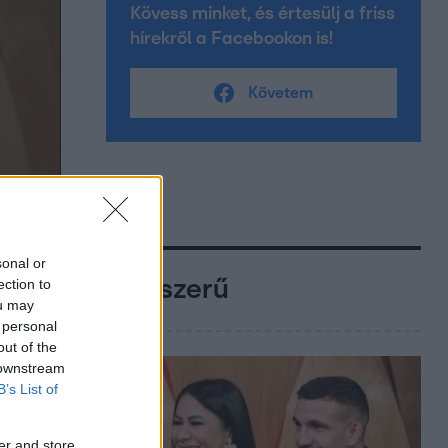
Kövess minket, és értesülj a friss
hírekről a Facebookon is!
Követem
sonal or
ection to
Népszerű
ou may
 personal
out of the
 downstream
B’s List of
er and store