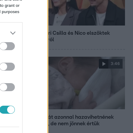
to grant or
ed purposes
Bulvár
Megyeri Csilla és Nico elszöktek
otthonról
3:46
Híradó
18 babát azonnal hazavihetnének
szüleik, de nem jönnek értük