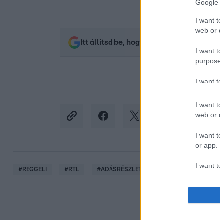
Google 
I want t
web or d
Itt állítsd be, hogy az RTL.hu az elsők 
I want t
purpose
I want 
I want t
web or d
I want t
or app.
I want t
#
REGGELI
#
RTL
#
ADÁSRÉSZLETEK
#
VIDEÓ
#
BE
I want t
authenti