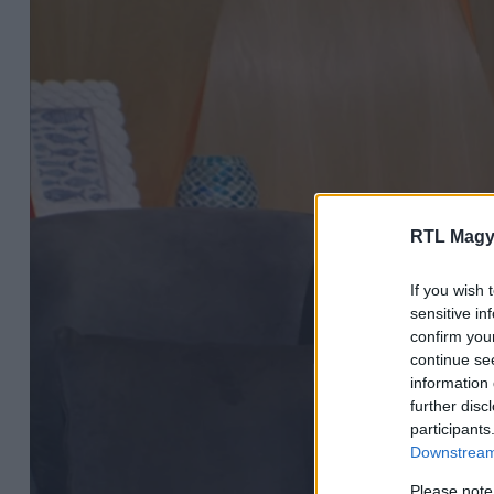
RTL Magy
If you wish 
sensitive in
confirm you
continue se
information 
further disc
participants
Downstream 
Please note