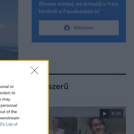
Kövess minket, és értesülj a friss
hírekről a Facebookon is!
Követem
Népszerű
sonal or
ection to
ou may
 personal
out of the
6:35
 downstream
B’s List of