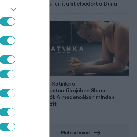
29 éves férfi, akit elsodort a Duna
Kultúra
Hosszú Katinka a
dokumentumfilmjében Shane
Tusupról: A medencében minden
működött
Mutasd mind