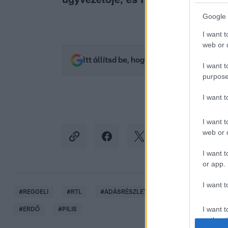
Google 
I want t
web or d
Itt állítsd be, hogy az RTL.hu az elsők 
I want t
purpose
I want 
I want t
web or d
I want t
or app.
I want t
#
REGGELI
#
RTL
#
ADÁSRÉSZLETEK
#
VIDEÓ
#
ZÖ
I want t
#
ERDŐ
#
PILIS
authenti