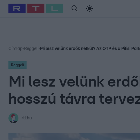
#
Babits Marcella
#
Szellő István
#
Most Wanted
#
Gallusz Ni
Címlap
›
Reggeli
›
Mi lesz velünk erdők nélkül? Az OTP és a Pilisi Pa
Reggeli
Mi lesz velünk erdő
hosszú távra terve
rtl.hu