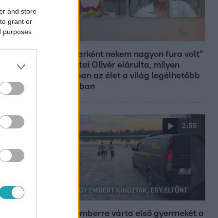
er and store
to grant or
ed purposes
Reggeli
„Magyarként nekem nagyon fura volt”
– Pusztai Olivér elárulta, milyen
valójában az élet a világ legélhetőbb
városában
2:55
Híradó
Szeptemberre várta első gyermekét a