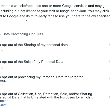
 that this website/app uses one or more Google services and may gath
including but not limited to your visit or usage behaviour. You may click 
 to Google and its third-party tags to use your data for below specifi
ogle consent section.
Link másolása
l Data Processing Opt Outs
o opt-out of the Sharing of my personal data.
In
egy 320 hektáros erdőterület újulhat meg a
és a Pilisi Parkerdő Zrt. hosszú távú
o opt-out of the Sale of my Personal Data.
In
n nemcsak természetvédelmi munkák
ásnak ellenálló növénytársulások
to opt-out of processing my Personal Data for Targeted
ing.
sztések is. A projekt célja, hogy ötven év
In
nunk – erről beszélt a Zöld Bolygó
o opt-out of Collection, Use, Retention, Sale, and/or Sharing
ersonal Data that Is Unrelated with the Purposes for which it
P Zöld Program Igazgatóságának
lected.
Out
Pilisi Parkerdő erdészetvezetője.