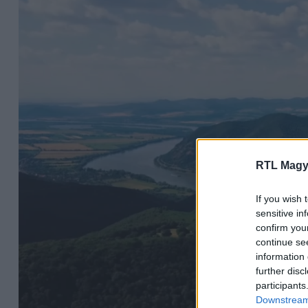
RTL Magy
If you wish 
sensitive in
confirm you
continue se
information 
further disc
participants
Downstream 