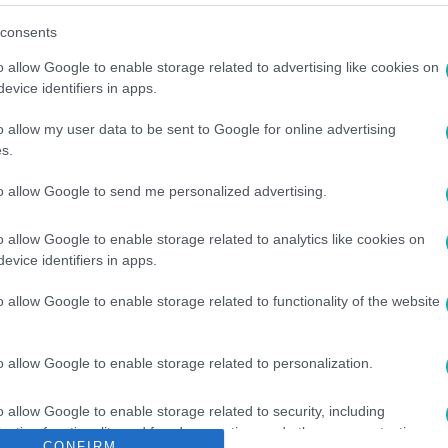
consents
o allow Google to enable storage related to advertising like cookies on
evice identifiers in apps.
között legyen a Google-találatokban!
o allow my user data to be sent to Google for online advertising
s.
to allow Google to send me personalized advertising.
o allow Google to enable storage related to analytics like cookies on
evice identifiers in apps.
o allow Google to enable storage related to functionality of the website
o allow Google to enable storage related to personalization.
LD BOLYGÓ
#
TERMÉSZET
#
BELFÖLD
#
KLÍMAVÁLTOZÁS
o allow Google to enable storage related to security, including
cation functionality and fraud prevention, and other user protection.
CONFIRM