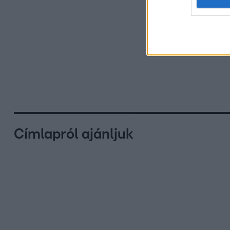
Címlapról ajánljuk