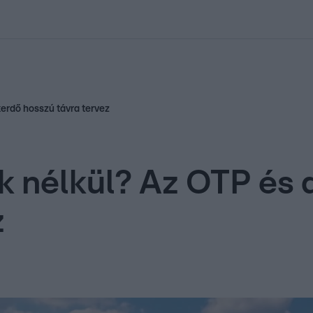
kolett
#
Időjárás
#
RTL műsor
#
Víz
#
Magyar Péter
#
Csillagjeg
rkerdő hosszú távra tervez
k nélkül? Az OTP és a
z