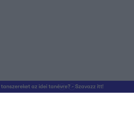
nszereket az idei tanévre? - Szavazz itt!