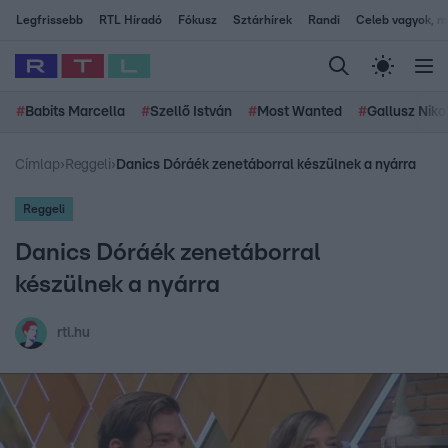
Legfrissebb
RTL Híradó
Fókusz
Sztárhírek
Randi
Celeb vagyok, me
#
Babits Marcella
#
Szellő István
#
Most Wanted
#
Gallusz Niko
Címlap
›
Reggeli
›
Danics Dóráék zenetáborral készülnek a nyárra
Reggeli
Danics Dóráék zenetáborral
készülnek a nyárra
rtl.hu