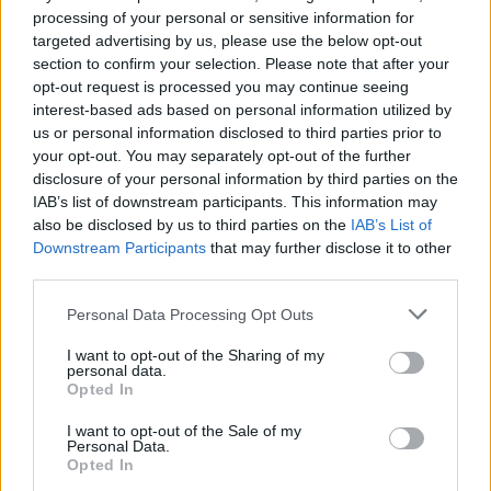
processing of your personal or sensitive information for
targeted advertising by us, please use the below opt-out
section to confirm your selection. Please note that after your
opt-out request is processed you may continue seeing
interest-based ads based on personal information utilized by
us or personal information disclosed to third parties prior to
your opt-out. You may separately opt-out of the further
Kövess minket, és értesülj a friss hírekről a
disclosure of your personal information by third parties on the
IAB’s list of downstream participants. This information may
Facebookon is!
also be disclosed by us to third parties on the
IAB’s List of
Downstream Participants
that may further disclose it to other
Követem
third parties.
Please note that this website/app uses one or more Google
Personal Data Processing Opt Outs
services and may gather and store information including but
not limited to your visit or usage behaviour. You may click to
I want to opt-out of the Sharing of my
personal data.
grant or deny consent to Google and its third-party tags to
Opted In
use your data for below specified purposes in below Google
#
REGGELI
#
RTL
#
ADÁSRÉSZLETEK
#
VIDEÓ
consent section.
I want to opt-out of the Sale of my
Personal Data.
#
DANICS DÓRA
#
SZÍNES
#
FŐZÉS
Opted In
#
PÉNZTÁRCABARÁT