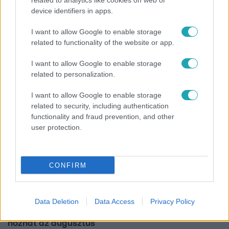
related to analytics like cookies on web or
Reggeli
device identifiers in apps.
„A csúcs opcionális, a biztonságos hazatérés
I want to allow Google to enable storage
kötelező” – 50 méterre a csúcstól fordult vissza
related to functionality of the website or app.
Klein Dávid
I want to allow Google to enable storage
related to personalization.
I want to allow Google to enable storage
related to security, including authentication
functionality and fraud prevention, and other
user protection.
CONFIRM
Horoszkóp
Data Deletion
Data Access
Privacy Policy
Ennek a 3 csillagjegynek sorsfordító találkozást
hozhat az augusztus