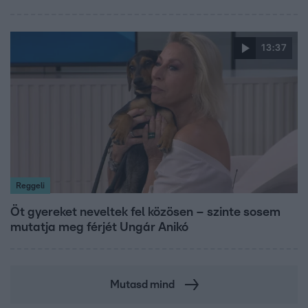
13:37
Reggeli
Öt gyereket neveltek fel közösen – szinte sosem
mutatja meg férjét Ungár Anikó
Mutasd mind