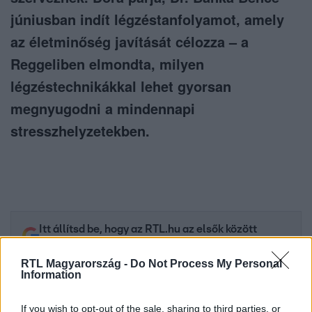
júniusban indít légzéstanfolyamot, amely
az életminőség javítását célozza – a
Reggeliben elmondta, milyen
légzéstechnikákkal lehet gyorsan
megnyugodni a mindennapi
stresszhelyzetekben.
Itt állítsd be, hogy az RTL.hu az elsők között
legyen a Google-találatokban!
RTL Magyarország -
Do Not Process My Personal
Information
If you wish to opt-out of the sale, sharing to third parties, or