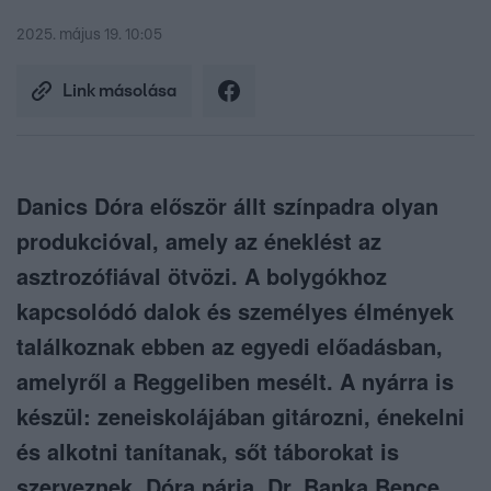
2025. május 19. 10:05
Link másolása
Danics Dóra először állt színpadra olyan
produkcióval, amely az éneklést az
asztrozófiával ötvözi. A bolygókhoz
kapcsolódó dalok és személyes élmények
találkoznak ebben az egyedi előadásban,
amelyről a Reggeliben mesélt. A nyárra is
készül: zeneiskolájában gitározni, énekelni
és alkotni tanítanak, sőt táborokat is
szerveznek. Dóra párja, Dr. Banka Bence