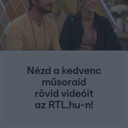
Nézd a kedvenc
műsoraid
rövid videóit
az RTL.hu-n!