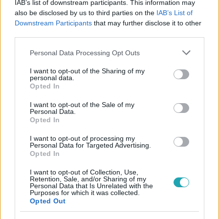
IAB’s list of downstream participants. This information may
#
REGGELI
#
RTL
#
ADÁSRÉSZLETEK
#
VIDEÓ
also be disclosed by us to third parties on the
IAB’s List of
#
RUBINT RELLA
#
INFLUENSZER
#
UTAZÁS
Downstream Participants
that may further disclose it to other
third parties.
#
TÁPLÁLKOZÁS
#
TANÁCSADÓ
#
FITTNESS
Please note that this website/app uses one or more Google
Personal Data Processing Opt Outs
#
EGÉSZSÉG
services and may gather and store information including but
not limited to your visit or usage behaviour. You may click to
I want to opt-out of the Sharing of my
personal data.
grant or deny consent to Google and its third-party tags to
Opted In
use your data for below specified purposes in below Google
consent section.
I want to opt-out of the Sale of my
Personal Data.
Opted In
Népszerű
I want to opt-out of processing my
Personal Data for Targeted Advertising.
Opted In
I want to opt-out of Collection, Use,
Retention, Sale, and/or Sharing of my
Personal Data that Is Unrelated with the
Purposes for which it was collected.
Opted Out