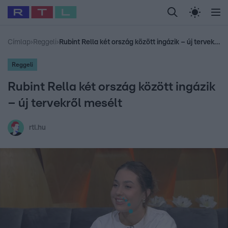
Legfrissebb
RTL Híradó
Fókusz
Sztárhírek
Randi
Celeb vagyok, me
#
Babits Marcella
#
Szellő István
#
Most Wanted
#
Gallusz Niko
Címlap
›
Reggeli
›
Rubint Rella két ország között ingázik – új tervekről mesélt
Reggeli
Rubint Rella két ország között ingázik
– új tervekről mesélt
rtl.hu