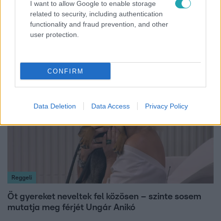
I want to allow Google to enable storage
Bulvár
related to security, including authentication
functionality and fraud prevention, and other
"Nem beszélek már vele évek óta" - Édesapja
user protection.
kitagadta Nagy Zsoltot
CONFIRM
13:37
Data Deletion
Data Access
Privacy Policy
Reggeli
Öt gyereket neveltek fel közösen – szinte sosem
mutatja meg férjét Ungár Anikó