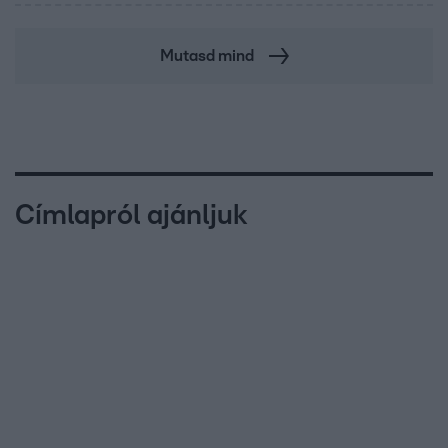
Mutasd mind
Címlapról ajánljuk