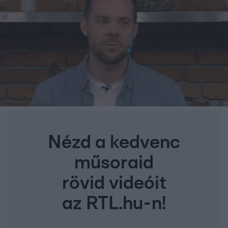
Nézd a kedvenc
műsoraid
rövid videóit
az RTL.hu-n!