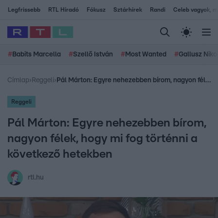
Legfrissebb
RTL Híradó
Fókusz
Sztárhírek
Randi
Celeb vagyok, me
#
Babits Marcella
#
Szellő István
#
Most Wanted
#
Gallusz Niko
Címlap
›
Reggeli
›
Pál Márton: Egyre nehezebben bírom, nagyon félek, hogy mi fog történni a következő hetekben
Reggeli
Pál Márton: Egyre nehezebben bírom,
nagyon félek, hogy mi fog történni a
következő hetekben
rtl.hu