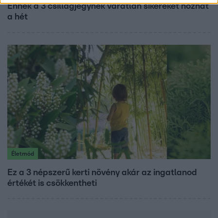
Ennek a 3 csillagjegynek váratlan sikereket hozhat
a hét
Életmód
Ez a 3 népszerű kerti növény akár az ingatlanod
értékét is csökkentheti