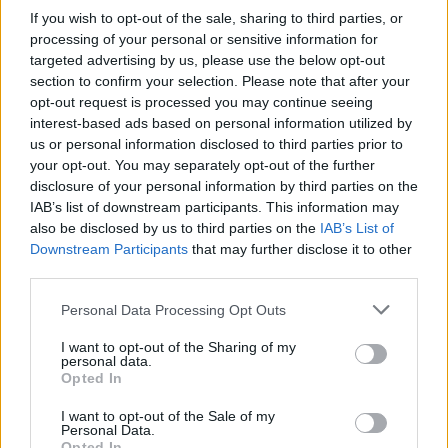
If you wish to opt-out of the sale, sharing to third parties, or
processing of your personal or sensitive information for
targeted advertising by us, please use the below opt-out
section to confirm your selection. Please note that after your
opt-out request is processed you may continue seeing
interest-based ads based on personal information utilized by
us or personal information disclosed to third parties prior to
Kövess minket, és értesülj a friss hírekről a
your opt-out. You may separately opt-out of the further
Facebookon is!
disclosure of your personal information by third parties on the
IAB’s list of downstream participants. This information may
also be disclosed by us to third parties on the
IAB’s List of
Követem
Downstream Participants
that may further disclose it to other
third parties.
Please note that this website/app uses one or more Google
Personal Data Processing Opt Outs
services and may gather and store information including but
not limited to your visit or usage behaviour. You may click to
I want to opt-out of the Sharing of my
personal data.
grant or deny consent to Google and its third-party tags to
#
REGGELI
#
RTL
#
ADÁSRÉSZLETEK
#
VIDEÓ
Opted In
use your data for below specified purposes in below Google
consent section.
#
BELFÖLD
#
PÁL MÁRTON
#
SZIVÁRVÁNYCSALÁDOK
I want to opt-out of the Sale of my
Personal Data.
#
SZIVÁRVÁNYCSALÁDOKÉRT ALAPÍTVÁNY
#
LMBTQ
Opted In