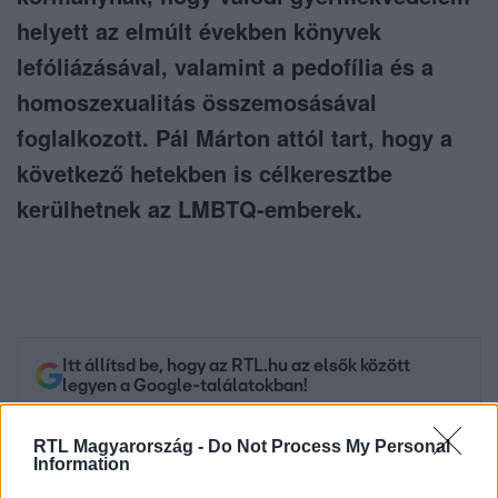
helyett az elmúlt években könyvek
lefóliázásával, valamint a pedofília és a
homoszexualitás összemosásával
foglalkozott. Pál Márton attól tart, hogy a
következő hetekben is célkeresztbe
kerülhetnek az LMBTQ-emberek.
Itt állítsd be, hogy az RTL.hu az elsők között
legyen a Google-találatokban!
RTL Magyarország -
Do Not Process My Personal
Information