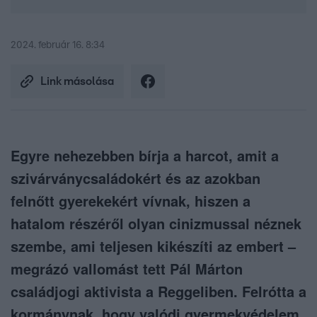
2024. február 16. 8:34
Link másolása
Egyre nehezebben bírja a harcot, amit a
szivárványcsaládokért és az azokban
felnőtt gyerekekért vívnak, hiszen a
hatalom részéről olyan cinizmussal néznek
szembe, ami teljesen kikészíti az embert –
megrázó vallomást tett Pál Márton
családjogi aktivista a Reggeliben. Felrótta a
kormánynak, hogy valódi gyermekvédelem