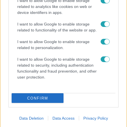
I want to allow Google to enable storage
related to analytics like cookies on web or
device identifiers in apps.
Bulvár
I want to allow Google to enable storage
related to functionality of the website or app.
„Téged. Engem. Minket.” – Emilio és Tina szerelmes
vallomása sokakat megérinthet
I want to allow Google to enable storage
related to personalization.
I want to allow Google to enable storage
related to security, including authentication
functionality and fraud prevention, and other
user protection.
CONFIRM
Data Deletion
Data Access
Privacy Policy
Horoszkóp