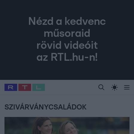
Nézd a kedvenc
műsoraid
rövid videóit
az RTL.hu-n!
Legfrissebb
RTL Híradó
Fókusz
Sztárhírek
Randi
Celeb vagyok, me
#
Babits Marcella
#
Szellő István
#
Most Wanted
#
Gallusz Niko
SZIVÁRVÁNYCSALÁDOK