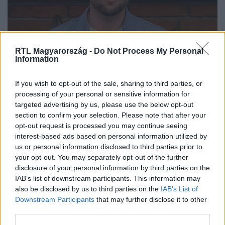
Reggeli
RTL Magyarország -
Do Not Process My Personal
Information
2024. február 16. 8:34
Pál Márton: Egyre nehezebben bírom, nagyon
If you wish to opt-out of the sale, sharing to third parties, or
félek, hogy mi fog történni a következő hetekben
processing of your personal or sensitive information for
Egyre nehezebben bírja a harcot, amit a
targeted advertising by us, please use the below opt-out
szivárványcsaládokért és az azokban felnőtt gyerekekért
section to confirm your selection. Please note that after your
opt-out request is processed you may continue seeing
vívnak, hiszen a hatalom részéről olyan cinizmussal
interest-based ads based on personal information utilized by
néznek szembe, ami teljesen kikészíti az embert –
us or personal information disclosed to third parties prior to
megrázó vallomást tett Pál Márton családjogi aktivista a
your opt-out. You may separately opt-out of the further
Reggeliben. Felrótta a kormánynak, hogy valódi
disclosure of your personal information by third parties on the
gyermekvédelem helyett az elmúlt években könyvek
IAB’s list of downstream participants. This information may
lefóliázásával, valamint a pedofília és a homoszexualitás
also be disclosed by us to third parties on the
IAB’s List of
1:53
összemosásával foglalkozott. Pál Márton attól tart, hogy
Downstream Participants
that may further disclose it to other
third parties.
a következő hetekben is célkeresztbe kerülhetnek az
LMBTQ-emberek.