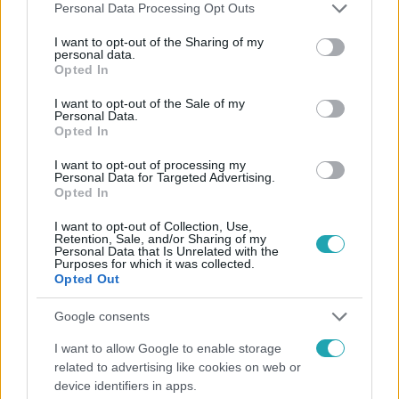
Please note that this website/app uses one or more Google
Personal Data Processing Opt Outs
services and may gather and store information including but
not limited to your visit or usage behaviour. You may click to
I want to opt-out of the Sharing of my
personal data.
grant or deny consent to Google and its third-party tags to
Opted In
use your data for below specified purposes in below Google
consent section.
I want to opt-out of the Sale of my
Personal Data.
Híradó
Opted In
2021. november 16. 17:25
I want to opt-out of processing my
Kulka János és Kovács Patrícia a hangjukat adva
Personal Data for Targeted Advertising.
segít a szivárványcsaládoknak
Opted In
Plüssnyulat alakít Kulka János és Kovács Patrícia a
I want to opt-out of Collection, Use,
Retention, Sale, and/or Sharing of my
Szivárványcsaládokért Alapítvány legújabb videóiban. A
Personal Data that Is Unrelated with the
szervezet új kampányt indított, amiben a szivárvány
Purposes for which it was collected.
Opted Out
családokban élő gyerekek jogaira hívják fel a figyelmet. A
videókkal a céljuk, hogy megmutassák, ezek a családok is
Google consents
ugyanúgy működnek, mint bármelyik másik család.
I want to allow Google to enable storage
related to advertising like cookies on web or
2:17
device identifiers in apps.