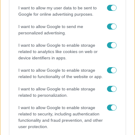
I want to allow my user data to be sent to
Google for online advertising purposes.
I want to allow Google to send me
personalized advertising.
I want to allow Google to enable storage
related to analytics like cookies on web or
Híradó
device identifiers in apps.
2021. november 16. 13:27
Kovács Patrícia lányát is kivitte a
I want to allow Google to enable storage
related to functionality of the website or app.
szivárványcsaládok melletti megmozdulásra
Kovács Patrícia szerint az a kampány, amit a kormány
I want to allow Google to enable storage
indított a szivárványcsaládok ellen megmutatta, hogy van
related to personalization.
támogató bázisa is ezeknek a családoknak. A színésznő
Kulka Jánossal együtt szólal meg egy új
I want to allow Google to enable storage
related to security, including authentication
szivárványcsaládos kampányban.
functionality and fraud prevention, and other
user protection.