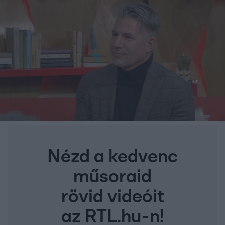
Nézd a kedvenc
műsoraid
rövid videóit
az RTL.hu-n!