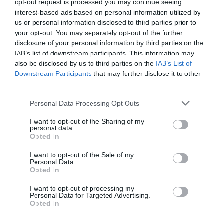
opt-out request is processed you may continue seeing
interest-based ads based on personal information utilized by
Kövess minket, és értesülj a friss hírekről a
us or personal information disclosed to third parties prior to
Facebookon is!
your opt-out. You may separately opt-out of the further
disclosure of your personal information by third parties on the
IAB’s list of downstream participants. This information may
Követem
also be disclosed by us to third parties on the
IAB’s List of
Downstream Participants
that may further disclose it to other
third parties.
Please note that this website/app uses one or more Google
Personal Data Processing Opt Outs
services and may gather and store information including but
#
REGGELI
#
VIDEÓ
#
ADÁSRÉSZLETEK
not limited to your visit or usage behaviour. You may click to
I want to opt-out of the Sharing of my
personal data.
grant or deny consent to Google and its third-party tags to
Opted In
#
FENNTARTHATÓSÁG
#
GASZTRONÓMIA
#
RTL
use your data for below specified purposes in below Google
consent section.
#
KULTÚRA
#
OPERA
#
BMW
I want to opt-out of the Sale of my
Personal Data.
Opted In
I want to opt-out of processing my
Personal Data for Targeted Advertising.
Opted In