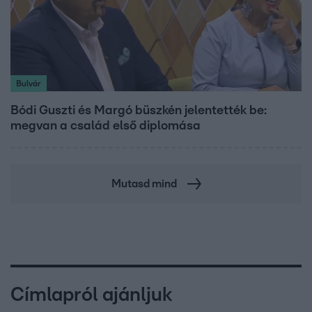
Bulvár
Bódi Guszti és Margó büszkén jelentették be:
megvan a család első diplomása
Mutasd mind
Címlapról ajánljuk