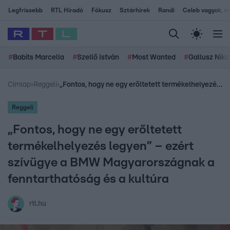
Legfrissebb
RTL Híradó
Fókusz
Sztárhírek
Randi
Celeb vagyok, me
#
Babits Marcella
#
Szellő István
#
Most Wanted
#
Gallusz Niko
Címlap
›
Reggeli
›
„Fontos, hogy ne egy erőltetett termékelhelyezés legyen” – ezért szívügye a BMW Magyarországnak a fenntarthatóság és a kultúra
Reggeli
„Fontos, hogy ne egy erőltetett
termékelhelyezés legyen” – ezért
szívügye a BMW Magyarországnak a
fenntarthatóság és a kultúra
rtl.hu