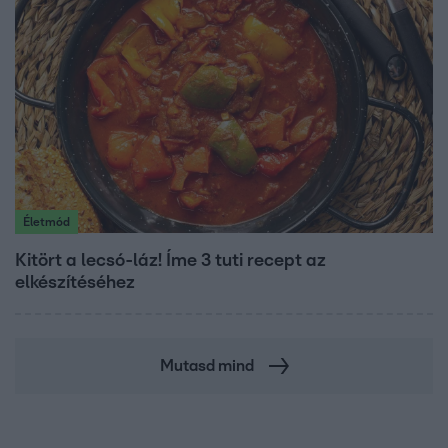
Életmód
Kitört a lecsó-láz! Íme 3 tuti recept az
elkészítéséhez
Mutasd mind