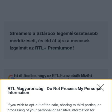
Streameld a Sztárbox legemlékezetesebb
mérkőzéseit, és éld át újra a meccsek
izgalmát az
RTL+ Premiumon
!
Itt állítsd be, hogy az RTL.hu az elsők között
legyen a Google-találatokban!
RTL Magyarország -
Do Not Process My Personal
Information
If you wish to opt-out of the sale, sharing to third parties, or
processing of your personal or sensitive information for