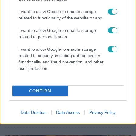
Életveszélyes fenyegetést kapott Majka, elmarad
I want to allow Google to enable storage
a sepsiszentgyörgyi koncertje
related to functionality of the website or app.
I want to allow Google to enable storage
related to personalization.
I want to allow Google to enable storage
related to security, including authentication
functionality and fraud prevention, and other
user protection.
CONFIRM
Életmód
Ez a 3 népszerű kerti növény akár az ingatlanod
Data Deletion
Data Access
Privacy Policy
értékét is csökkentheti