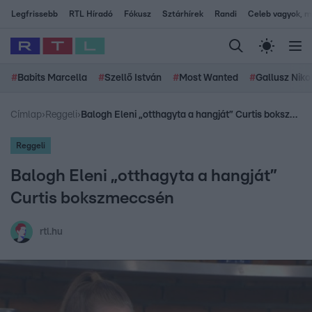
Legfrissebb
RTL Híradó
Fókusz
Sztárhírek
Randi
Celeb vagyok, me
#
Babits Marcella
#
Szellő István
#
Most Wanted
#
Gallusz Niko
Címlap
›
Reggeli
›
Balogh Eleni „otthagyta a hangját” Curtis bokszmeccsén
Reggeli
Balogh Eleni „otthagyta a hangját”
Curtis bokszmeccsén
rtl.hu