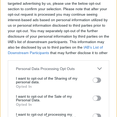
targeted advertising by us, please use the below opt-out
section to confirm your selection. Please note that after your
opt-out request is processed you may continue seeing
interest-based ads based on personal information utilized by
us or personal information disclosed to third parties prior to
your opt-out. You may separately opt-out of the further
Kövess minket, és értesülj a friss hírekről a
disclosure of your personal information by third parties on the
Facebookon is!
IAB’s list of downstream participants. This information may
also be disclosed by us to third parties on the
IAB’s List of
Downstream Participants
that may further disclose it to other
Követem
third parties.
Please note that this website/app uses one or more Google
Personal Data Processing Opt Outs
services and may gather and store information including but
not limited to your visit or usage behaviour. You may click to
I want to opt-out of the Sharing of my
personal data.
grant or deny consent to Google and its third-party tags to
Opted In
use your data for below specified purposes in below Google
#
REGGELI
#
VIDEÓ
#
ADÁSRÉSZLETEK
consent section.
I want to opt-out of the Sale of my
Personal Data.
#
BALOGH ELENI
#
RTL
#
SZTÁRBOX
#
BOKSZ
Opted In
#
CURTIS
#
ARMANI
#
MODELL
I want to opt-out of processing my