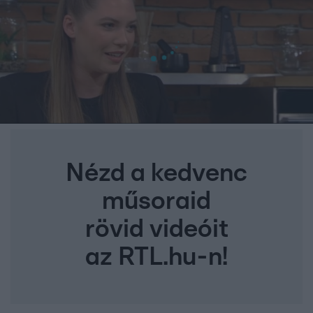
Nézd a kedvenc
műsoraid
rövid videóit
az RTL.hu-n!