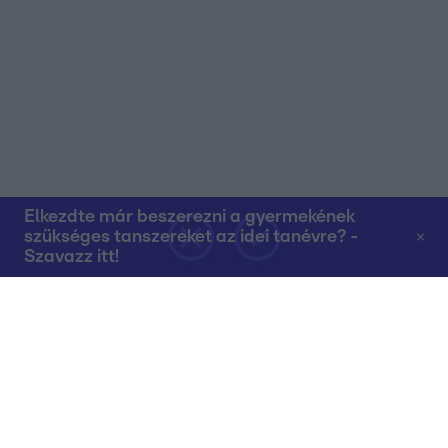
Elkezdte már beszerezni a gyermekének
szükséges tanszereket az idei tanévre? -
Szavazz itt!