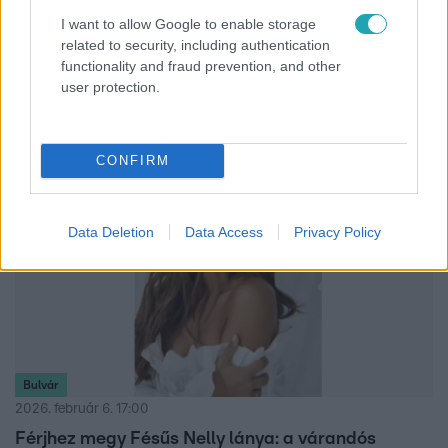
Csősz Bogi szerint nehéz boldognak lenni egy falra
I want to allow Google to enable storage
related to security, including authentication
néző lakásban
functionality and fraud prevention, and other
Csősz Bogi elárulta, számára mit jelent a valódi luxus, és
user protection.
mi az, amit semmiképp nem nélkülözne az otthonában.
CONFIRM
Data Deletion
Data Access
Privacy Policy
Bulvár
2026. február 6. 17:00
Férjhez megy Fésűs Nelly lánya: a várandós