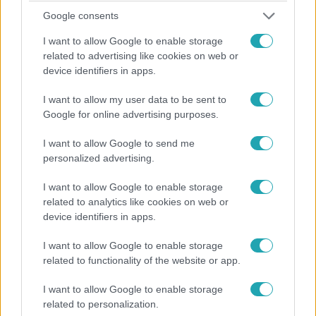
Fókusz
Google consents
2026. február 16. 21:00
I want to allow Google to enable storage
Címlapsztorik a téli olimpiáról: sztárok, akik
related to advertising like cookies on web or
uralják a híreket
device identifiers in apps.
Sztárság, sérülés és botrány: a téli olimpia kulisszái
mögött meglepő történetek rajzolódnak ki.
I want to allow my user data to be sent to
Google for online advertising purposes.
I want to allow Google to send me
2:48
personalized advertising.
I want to allow Google to enable storage
related to analytics like cookies on web or
device identifiers in apps.
I want to allow Google to enable storage
related to functionality of the website or app.
I want to allow Google to enable storage
Budapest Luxe
related to personalization.
2026. február 10. 20:00