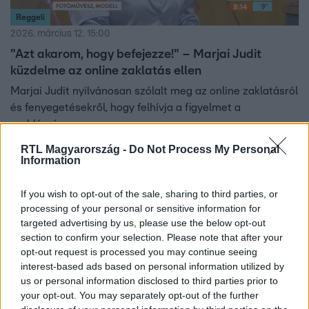
Reggeli
2026. március 12. 15:00
"Azt akarom, hogy befejezze!" – Marjai Judit
küzdelme az online zaklatás ellen
Marjai Judit nyilvánosan szólalt meg az online zaklatásról
és fenyegetésekről, hogy felhívja a figyelmet a
problémára.
RTL Magyarország -
Do Not Process My Personal
Information
2:15
If you wish to opt-out of the sale, sharing to third parties, or
processing of your personal or sensitive information for
targeted advertising by us, please use the below opt-out
section to confirm your selection. Please note that after your
opt-out request is processed you may continue seeing
interest-based ads based on personal information utilized by
us or personal information disclosed to third parties prior to
your opt-out. You may separately opt-out of the further