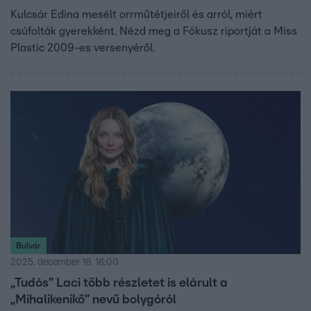
Kulcsár Edina mesélt orrműtétjeiről és arról, miért
csúfolták gyerekként. Nézd meg a Fókusz riportját a Miss
Plastic 2009-es versenyéről.
Bulvár
2025. december 16. 16:00
„Tudós” Laci több részletet is elárult a
„Mihalikenikő” nevű bolygóról