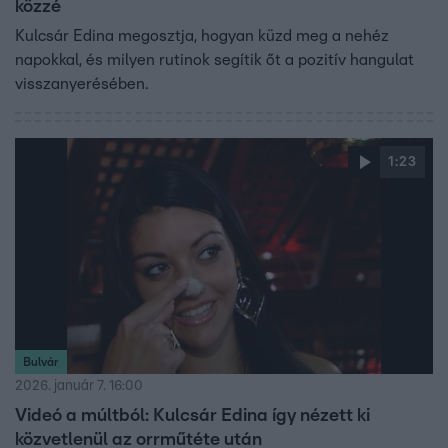
közzé
Kulcsár Edina megosztja, hogyan küzd meg a nehéz
napokkal, és milyen rutinok segítik őt a pozitív hangulat
visszanyerésében.
1:23
Bulvár
2026. január 7. 16:00
Videó a múltból: Kulcsár Edina így nézett ki
közvetlenül az orrműtéte után