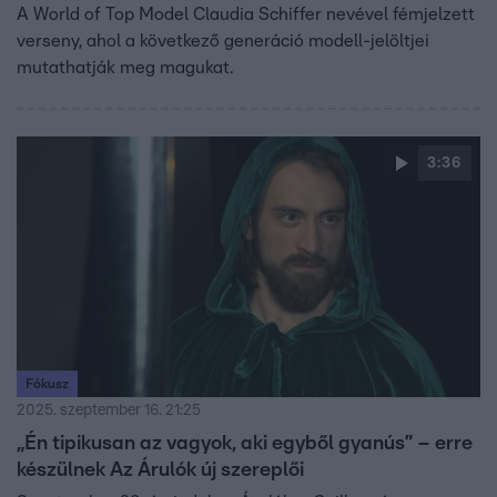
A World of Top Model Claudia Schiffer nevével fémjelzett
verseny, ahol a következő generáció modell-jelöltjei
mutathatják meg magukat.
3:36
Fókusz
2025. szeptember 16. 21:25
„Én tipikusan az vagyok, aki egyből gyanús” – erre
készülnek Az Árulók új szereplői