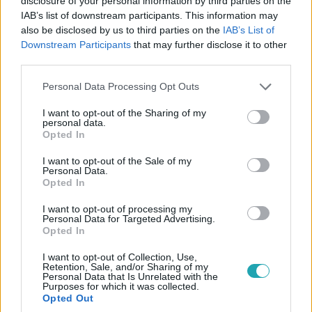
disclosure of your personal information by third parties on the
Cápák között
IAB’s list of downstream participants. This information may
2026. március 1. 21:00
also be disclosed by us to third parties on the
IAB’s List of
Downstream Participants
that may further disclose it to other
Balogh Levente egészen Dubajig repíti a Modelart
third parties.
lenyűgöző kreálmányait
Please note that this website/app uses one or more Google
Balogh Levente ajánlatára ellenajánlat érkezett a
Personal Data Processing Opt Outs
services and may gather and store information including but
Modelarttól, végül megszületett az üzlet, és már jön a
not limited to your visit or usage behaviour. You may click to
I want to opt-out of the Sharing of my
közel-keleti bemutatkozás is.
personal data.
grant or deny consent to Google and its third-party tags to
Opted In
use your data for below specified purposes in below Google
consent section.
I want to opt-out of the Sale of my
Personal Data.
4:24
Opted In
I want to opt-out of processing my
Personal Data for Targeted Advertising.
Opted In
I want to opt-out of Collection, Use,
Retention, Sale, and/or Sharing of my
Personal Data that Is Unrelated with the
Purposes for which it was collected.
Opted Out