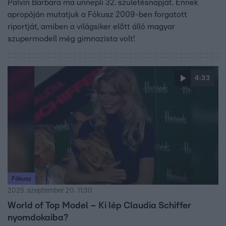
Palvin Barbara ma ünnepli 32. születésnapját. Ennek
apropóján mutatjuk a Fókusz 2009-ben forgatott
riportját, amiben a világsiker előtt álló magyar
szupermodell még gimnazista volt!
4:33
Fókusz
2025. szeptember 20. 11:30
World of Top Model – Ki lép Claudia Schiffer
nyomdokaiba?