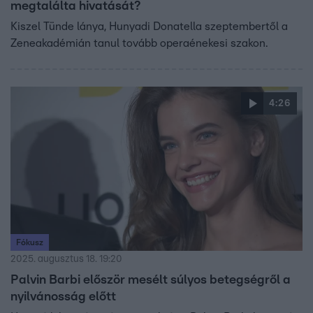
megtalálta hivatását?
Kiszel Tünde lánya, Hunyadi Donatella szeptembertől a
Zeneakadémián tanul tovább operaénekesi szakon.
4:26
Fókusz
2025. augusztus 18. 19:20
Palvin Barbi először mesélt súlyos betegségről a
nyilvánosság előtt