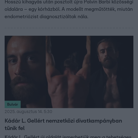
Hosszú kihagyás után posztolt újra Palvin Barbi közösségi
oldalára – egy kórházból. A modellt megműtötték, miután
endometriózist diagnosztizáltak nála.
Bulvár
2025. augusztus 14. 5:30
Kádár L. Gellért nemzetközi divatkampányban
tűnik fel
Kádár L. Gellért új oldalát ismerhetjük meg: a tehetséges