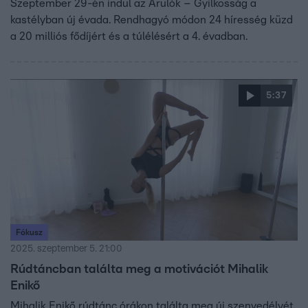
Szeptember 29-én indul az Árulók – Gyilkosság a
kastélyban új évada. Rendhagyó módon 24 híresség küzd
a 20 milliós fődíjért és a túlélésért a 4. évadban.
5:37
Fókusz
2025. szeptember 5. 21:00
Rúdtáncban találta meg a motivációt Mihalik
Enikő
Mihalik Enikő rúdtánc órákon találta meg új szenvedélyét.