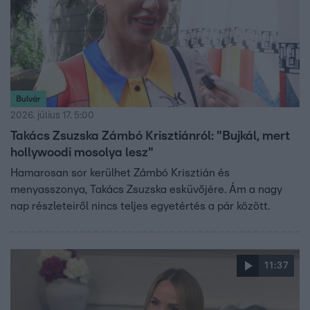
Bulvár
2026. július 17. 5:00
Takács Zsuzska Zámbó Krisztiánról: "Bujkál, mert
hollywoodi mosolya lesz"
Hamarosan sor kerülhet Zámbó Krisztián és
menyasszonya, Takács Zsuzska esküvőjére. Ám a nagy
nap részleteiről nincs teljes egyetértés a pár között.
11:37