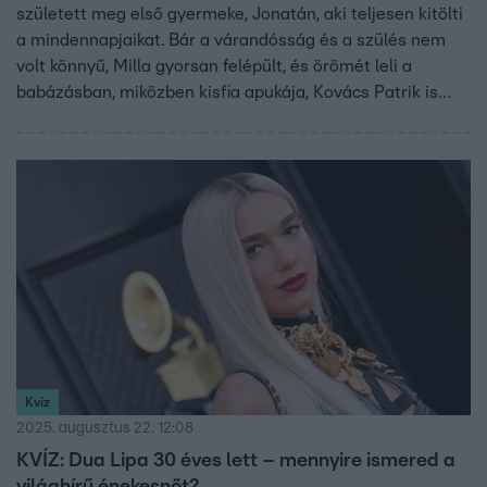
született meg első gyermeke, Jonatán, aki teljesen kitölti
a mindennapjaikat. Bár a várandósság és a szülés nem
volt könnyű, Milla gyorsan felépült, és örömét leli a
babázásban, miközben kisfia apukája, Kovács Patrik is
rengeteget segít. Jonatán több nyelven nő fel – németül,
angolul és magyarul –, Kafi pedig igyekszik anyanyelvén,
szomáliul is beszélni hozzá. Most a család a
legfontosabb, de Milla a közeljövőben visszatér a
modellkedéshez, miközben a nyarat saját ruhamárkájának
fejlesztésével töltötte.
Kvíz
2025. augusztus 22. 12:08
KVÍZ: Dua Lipa 30 éves lett – mennyire ismered a