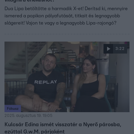
világhírű énekesnőt?
Dua Lipa betöltötte a harmadik X-et! Derítsd ki, mennyire
ismered a popikon pályafutását, titkait és legnagyobb
slágereit! Vajon te vagy a legnagyobb Lipa-rajongó?
3:22
Fókusz
2025. augusztus 19. 19:05
Kulcsár Edina ismét visszatér a Nyerő párosba,
ezúttal G.w.M. párjaként