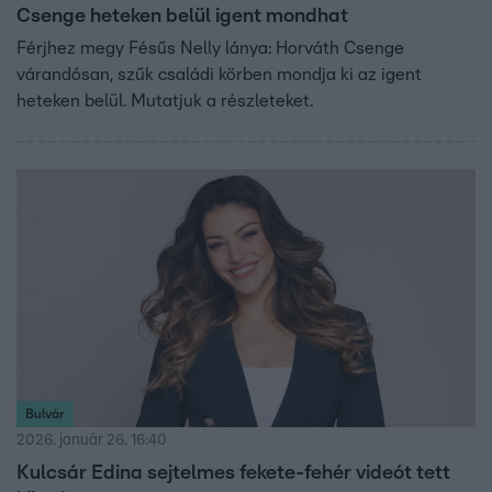
Csenge heteken belül igent mondhat
Férjhez megy Fésűs Nelly lánya: Horváth Csenge
várandósan, szűk családi körben mondja ki az igent
heteken belül. Mutatjuk a részleteket.
Bulvár
2026. január 26. 16:40
Kulcsár Edina sejtelmes fekete-fehér videót tett