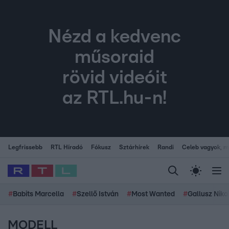
Nézd a kedvenc
műsoraid
rövid videóit
az RTL.hu-n!
Legfrissebb
RTL Híradó
Fókusz
Sztárhírek
Randi
Celeb vagyok, me
#
Babits Marcella
#
Szellő István
#
Most Wanted
#
Gallusz Niko
MODELL