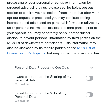
processing of your personal or sensitive information for
targeted advertising by us, please use the below opt-out
section to confirm your selection. Please note that after your
opt-out request is processed you may continue seeing
interest-based ads based on personal information utilized by
us or personal information disclosed to third parties prior to
your opt-out. You may separately opt-out of the further
disclosure of your personal information by third parties on the
Kövess minket, és értesülj a friss hírekről a
IAB’s list of downstream participants. This information may
Facebookon is!
also be disclosed by us to third parties on the
IAB’s List of
Downstream Participants
that may further disclose it to other
third parties.
Követem
Please note that this website/app uses one or more Google
Personal Data Processing Opt Outs
services and may gather and store information including but
not limited to your visit or usage behaviour. You may click to
I want to opt-out of the Sharing of my
personal data.
grant or deny consent to Google and its third-party tags to
Opted In
use your data for below specified purposes in below Google
consent section.
#
FÓKUSZ
#
ADÁSRÉSZLETEK
#
VIDEÓ
#
LEGO
I want to opt-out of the Sale of my
Personal Data.
Opted In
#
JÁTÉK
#
RUHA
#
LEGORUHA
#
ÉPÍTÉS