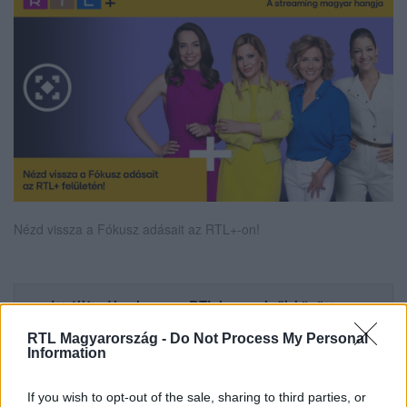
Nézd vissza a Fókusz adásait az RTL+-on!
Itt állítsd be, hogy az RTL.hu az elsők között
legyen a Google-találatokban!
RTL Magyarország -
Do Not Process My Personal
Information
If you wish to opt-out of the sale, sharing to third parties, or