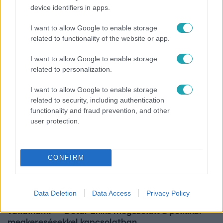
device identifiers in apps.
Reggeli
I want to allow Google to enable storage
Átvonul a hidegfront az országon – így alakul a
related to functionality of the website or app.
hőmérséklet a hét második felében
I want to allow Google to enable storage
related to personalization.
17:24
I want to allow Google to enable storage
related to security, including authentication
functionality and fraud prevention, and other
user protection.
CONFIRM
Reggeli
Data Deletion
Data Access
Privacy Policy
„Ha olyan ember keresne meg, akkor sem
vállalnám!” – Détár Enikő megszólalt a politikai
megkeresésekkel kapcsolatban