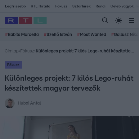
Legfrissebb
RTL Híradó
Fókusz
Sztárhírek
Randi
Celeb vagyok, me
#
Babits Marcella
#
Szellő István
#
Most Wanted
#
Gallusz Niko
Címlap
›
Fókusz
›
Különleges projekt: 7 kilós Lego-ruhát készítettek magyar tervezők
Fókusz
Különleges projekt: 7 kilós Lego-ruhát
készítettek magyar tervezők
Hubai Antal