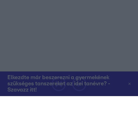
Elkezdte már beszerezni a gyermekének
szükséges tanszereket az idei tanévre? -
Szavazz itt!