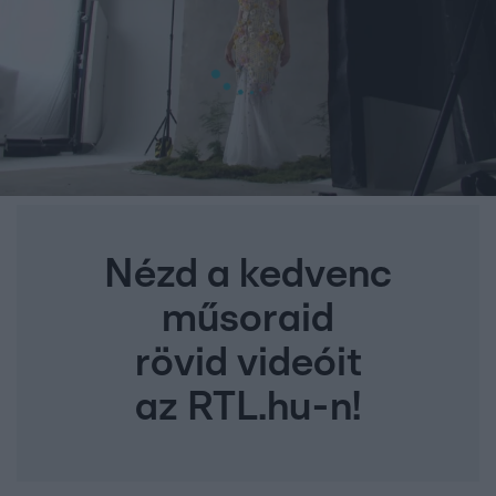
Nézd a kedvenc
műsoraid
rövid videóit
az RTL.hu-n!