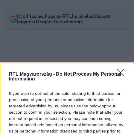
Itt állítsd be, hogy az RTL.hu az elsők között
legyen a Google-találatokban!
RTL Magyarország -
Do Not Process My Personal
Information
If you wish to opt-out of the sale, sharing to third parties, or
processing of your personal or sensitive information for
Kövess minket, és értesülj a friss hírekről a
targeted advertising by us, please use the below opt-out
Facebookon is!
section to confirm your selection. Please note that after your
opt-out request is processed you may continue seeing
Követem
interest-based ads based on personal information utilized by
us or personal information disclosed to third parties prior to