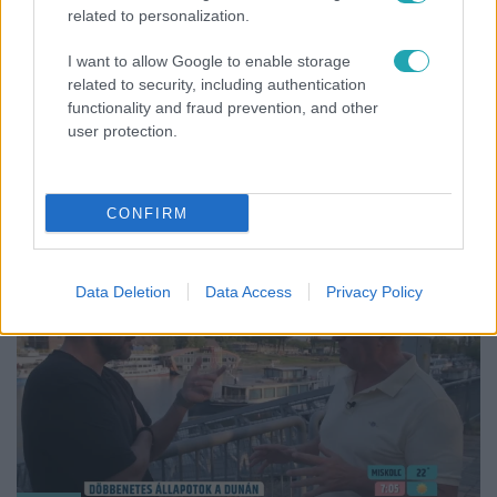
related to personalization.
I want to allow Google to enable storage
related to security, including authentication
functionality and fraud prevention, and other
Fókusz
user protection.
Hazaszállították a kórházból Kati nénit, a házuk
előtt vették észre, hogy már nem él
CONFIRM
21:40
Data Deletion
Data Access
Privacy Policy