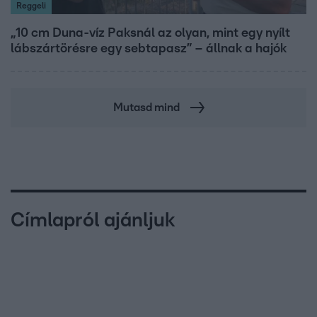
Reggeli
„10 cm Duna-víz Paksnál az olyan, mint egy nyílt
lábszártörésre egy sebtapasz” – állnak a hajók
Mutasd mind
Címlapról ajánljuk