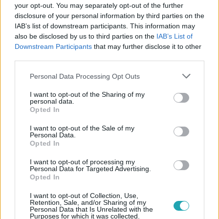
your opt-out. You may separately opt-out of the further
disclosure of your personal information by third parties on the
IAB’s list of downstream participants. This information may
also be disclosed by us to third parties on the
IAB’s List of
Downstream Participants
that may further disclose it to other
#
REGGELI
#
RTL
#
RTL KLUB
#
ADÁSRÉSZLETEK
third parties.
#
LAKATOS MÁRK
#
CZIBERE CSILLA
#
NÁDAI ANIKÓ
Please note that this website/app uses one or more Google
Personal Data Processing Opt Outs
#
ARCJÓGA TRÉNER
#
POFAVÁGÁS
#
RÁNCOK
services and may gather and store information including but
not limited to your visit or usage behaviour. You may click to
I want to opt-out of the Sharing of my
#
STRESSZ
#
BOTOX
#
BELFÖLD
personal data.
grant or deny consent to Google and its third-party tags to
Opted In
use your data for below specified purposes in below Google
consent section.
I want to opt-out of the Sale of my
Personal Data.
Opted In
I want to opt-out of processing my
Personal Data for Targeted Advertising.
Opted In
Népszerű
I want to opt-out of Collection, Use,
Retention, Sale, and/or Sharing of my
Personal Data that Is Unrelated with the
Purposes for which it was collected.