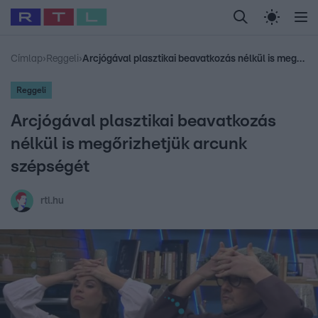
Legfrissebb
RTL Híradó
Fókusz
Sztárhírek
Randi
Celeb vagyok, me
#
Babits Marcella
#
Szellő István
#
Most Wanted
#
Gallusz Niko
Címlap
›
Reggeli
›
Arcjógával plasztikai beavatkozás nélkül is megőrizhetjük arcunk szépségét
Reggeli
Arcjógával plasztikai beavatkozás
nélkül is megőrizhetjük arcunk
szépségét
rtl.hu