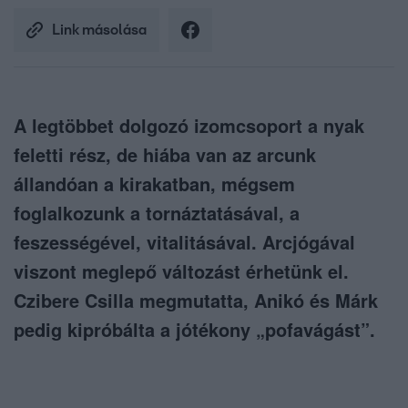
Link másolása
A legtöbbet dolgozó izomcsoport a nyak
feletti rész, de hiába van az arcunk
állandóan a kirakatban, mégsem
foglalkozunk a tornáztatásával, a
feszességével, vitalitásával. Arcjógával
viszont meglepő változást érhetünk el.
Czibere Csilla megmutatta, Anikó és Márk
pedig kipróbálta a jótékony „pofavágást”.