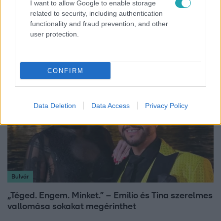
I want to allow Google to enable storage
Bulvár
related to security, including authentication
functionality and fraud prevention, and other
A fiataloknak üzent Majka: „Hagyjátok ezt abba,
user protection.
ez nagyon ciki!”
CONFIRM
Data Deletion
Data Access
Privacy Policy
Bulvár
„Téged. Engem. Minket.” – Emilio és Tina szerelmes
vallomása sokakat megérinthet