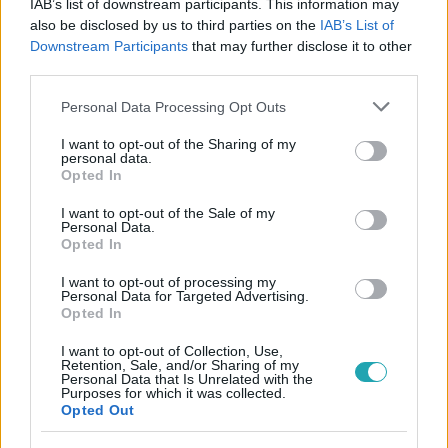
IAB’s list of downstream participants. This information may
also be disclosed by us to third parties on the
IAB’s List of
#
REGGELI
#
PAPP GERGŐ
#
ADÁSRÉSZLETEK
Downstream Participants
that may further disclose it to other
third parties.
#
RTL
#
SZABÓ ZSÓFI
#
RTL KLUB
#
FOLYADÉK
Please note that this website/app uses one or more Google
#
DIETETIKUS
Personal Data Processing Opt Outs
services and may gather and store information including but
not limited to your visit or usage behaviour. You may click to
I want to opt-out of the Sharing of my
personal data.
grant or deny consent to Google and its third-party tags to
Opted In
use your data for below specified purposes in below Google
consent section.
I want to opt-out of the Sale of my
Personal Data.
Opted In
Népszerű
I want to opt-out of processing my
Personal Data for Targeted Advertising.
Opted In
I want to opt-out of Collection, Use,
Retention, Sale, and/or Sharing of my
6:12
Personal Data that Is Unrelated with the
Purposes for which it was collected.
Opted Out