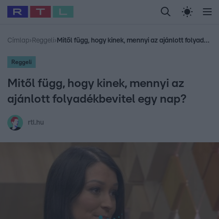
Legfrissebb
RTL Híradó
Fókusz
Sztárhírek
Randi
Celeb vagyok, me
#
Babits Marcella
#
Szellő István
#
Most Wanted
#
Gallusz Niko
Címlap
›
Reggeli
›
Mitől függ, hogy kinek, mennyi az ajánlott folyadékbevitel egy nap?
Reggeli
Mitől függ, hogy kinek, mennyi az
ajánlott folyadékbevitel egy nap?
rtl.hu