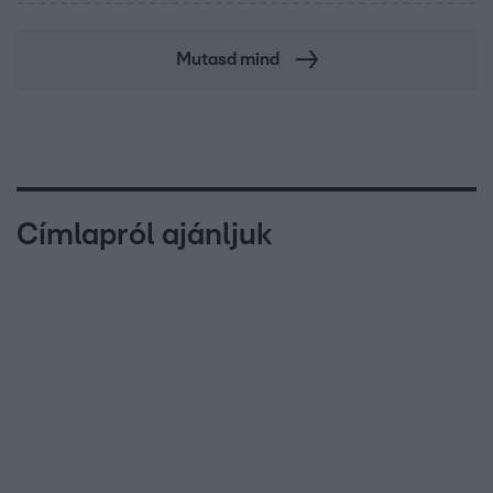
Mutasd mind
Címlapról ajánljuk