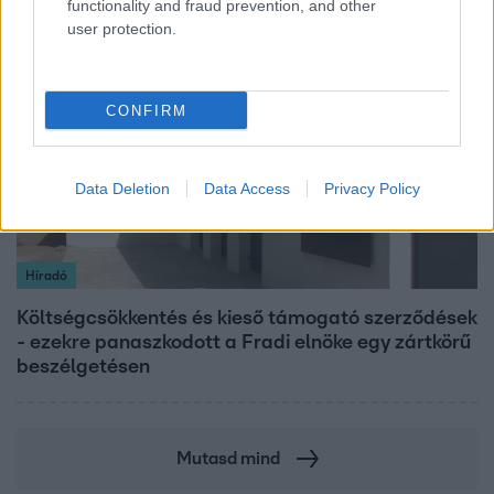
functionality and fraud prevention, and other
user protection.
2:56
CONFIRM
Data Deletion
Data Access
Privacy Policy
Híradó
Költségcsökkentés és kieső támogató szerződések
- ezekre panaszkodott a Fradi elnöke egy zártkörű
beszélgetésen
Mutasd mind