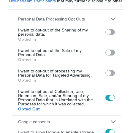
Downstream Participants
that may further disclose it to other
third parties.
Please note that this website/app uses one or more Google
Personal Data Processing Opt Outs
services and may gather and store information including but
not limited to your visit or usage behaviour. You may click to
I want to opt-out of the Sharing of my
personal data.
grant or deny consent to Google and its third-party tags to
Opted In
use your data for below specified purposes in below Google
Népszerű
consent section.
I want to opt-out of the Sale of my
Personal Data.
Opted In
I want to opt-out of processing my
17:49
Personal Data for Targeted Advertising.
Opted In
I want to opt-out of Collection, Use,
Retention, Sale, and/or Sharing of my
Personal Data that Is Unrelated with the
Purposes for which it was collected.
Opted Out
Google consents
Fókusz
I want to allow Google to enable storage