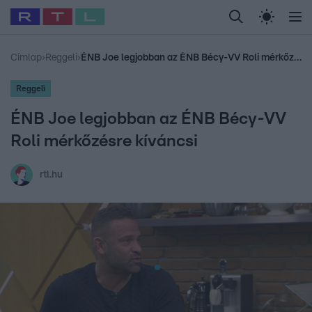
Legfrissebb
RTL Híradó
Fókusz
Sztárhírek
Randi
Celeb vagyok, me
#
Babits Marcella
#
Szellő István
#
Most Wanted
#
Gallusz Niko
Címlap
›
Reggeli
›
ÉNB Joe legjobban az ÉNB Bécy-VV Roli mérkőzésre kíváncsi
Reggeli
ÉNB Joe legjobban az ÉNB Bécy-VV
Roli mérkőzésre kíváncsi
rtl.hu