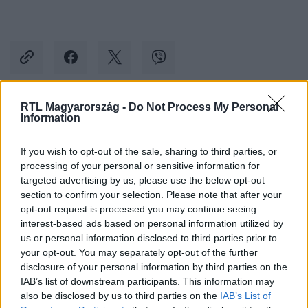
RTL Magyarország -
Do Not Process My Personal
Information
Kövess minket, és értesülj a friss hírekről a
Facebookon is!
If you wish to opt-out of the sale, sharing to third parties, or
processing of your personal or sensitive information for
Követem
targeted advertising by us, please use the below opt-out
section to confirm your selection. Please note that after your
opt-out request is processed you may continue seeing
interest-based ads based on personal information utilized by
us or personal information disclosed to third parties prior to
your opt-out. You may separately opt-out of the further
disclosure of your personal information by third parties on the
#
REGGELI
#
PELLER ANNA
#
LUKÁCS MIKI
#
RTL
IAB’s list of downstream participants. This information may
#
RTL KLUB
#
VALÓVILÁG 9 POWERED BY BIG BROTHER
also be disclosed by us to third parties on the
IAB’s List of