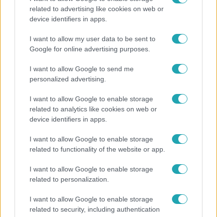
related to advertising like cookies on web or
Megdöbbentő állapotban maradt meg az inotai
device identifiers in apps.
hőerőmű egykori központja
I want to allow my user data to be sent to
Google for online advertising purposes.
2:30
I want to allow Google to send me
personalized advertising.
I want to allow Google to enable storage
related to analytics like cookies on web or
device identifiers in apps.
I want to allow Google to enable storage
related to functionality of the website or app.
Híradó
I want to allow Google to enable storage
related to personalization.
Grúz fiatal erőszakoskodott egy 18 éves magyar
lánnyal Hajdúszoboszlón, az áldozaton kínai
I want to allow Google to enable storage
lányok segítettek
related to security, including authentication