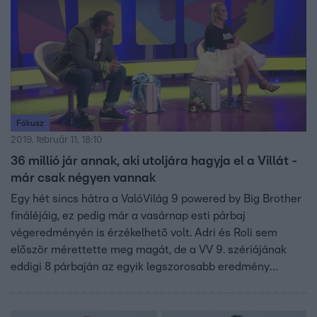
Fókusz
2019. február 11. 18:10
36 millió jár annak, aki utoljára hagyja el a Villát -
már csak négyen vannak
Egy hét sincs hátra a ValóVilág 9 powered by Big Brother
fináléjáig, ez pedig már a vasárnap esti párbaj
végeredményén is érzékelhető volt. Adri és Roli sem
először mérettette meg magát, de a VV 9. szériájának
eddigi 8 párbaján az egyik legszorosabb eredmény
született.