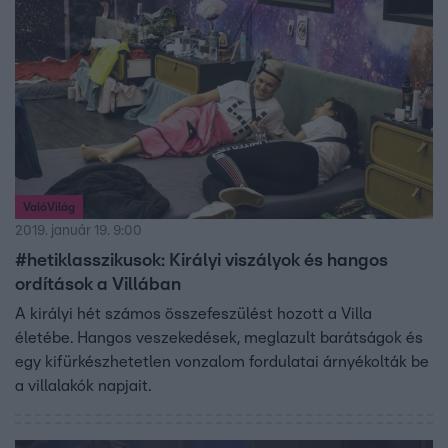
ValóVilág
2019. január 19. 9:00
#hetiklasszikusok: Királyi viszályok és hangos
ordítások a Villában
A királyi hét számos összefeszülést hozott a Villa
életébe. Hangos veszekedések, meglazult barátságok és
egy kifürkészhetetlen vonzalom fordulatai árnyékolták be
a villalakók napjait.