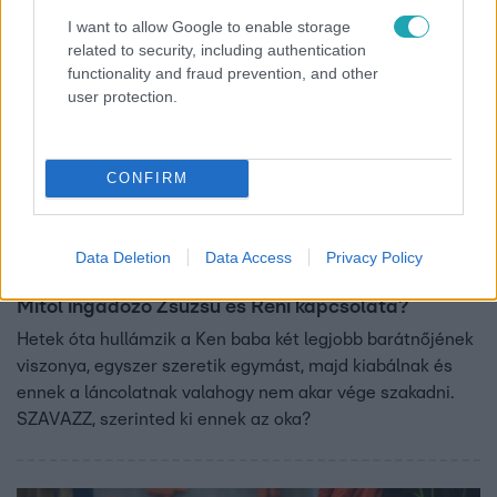
I want to allow Google to enable storage
related to security, including authentication
functionality and fraud prevention, and other
user protection.
CONFIRM
ValóVilág
Data Deletion
Data Access
Privacy Policy
2019. január 25. 14:01
Mitől ingadozó Zsuzsu és Reni kapcsolata?
Hetek óta hullámzik a Ken baba két legjobb barátnőjének
viszonya, egyszer szeretik egymást, majd kiabálnak és
ennek a láncolatnak valahogy nem akar vége szakadni.
SZAVAZZ, szerinted ki ennek az oka?