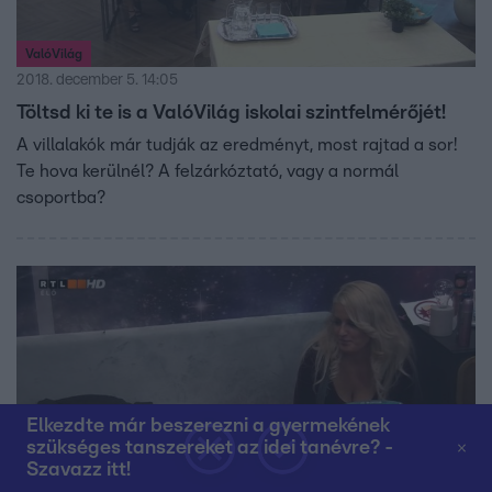
ValóVilág
2018. december 5. 14:05
Töltsd ki te is a ValóVilág iskolai szintfelmérőjét!
A villalakók már tudják az eredményt, most rajtad a sor!
Te hova kerülnél? A felzárkóztató, vagy a normál
csoportba?
Elkezdte már beszerezni a gyermekének
szükséges tanszereket az idei tanévre? -
Szavazz itt!