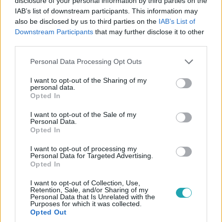
disclosure of your personal information by third parties on the
IAB’s list of downstream participants. This information may
also be disclosed by us to third parties on the
IAB’s List of
Downstream Participants
that may further disclose it to other
third parties.
Please note that this website/app uses one or more Google
Personal Data Processing Opt Outs
services and may gather and store information including but
not limited to your visit or usage behaviour. You may click to
I want to opt-out of the Sharing of my
personal data.
grant or deny consent to Google and its third-party tags to
Opted In
use your data for below specified purposes in below Google
consent section.
I want to opt-out of the Sale of my
Personal Data.
ValóVilág
Opted In
2019. január 29. 9:24
I want to opt-out of processing my
Kit kellene választania Zsuzsunak? SZAVAZZ!
Personal Data for Targeted Advertising.
Egy furcsa hangulatú Kiválasztáson Roli és Zsuzsu
Opted In
ugyanannyi jelet kapott, végül Roli Zsuzsunak adta át a
I want to opt-out of Collection, Use,
Párbaj lehetőségét. De kivel érdemes megküzdenie a
Retention, Sale, and/or Sharing of my
Personal Data that Is Unrelated with the
nézők kegyeiért?
Purposes for which it was collected.
Opted Out