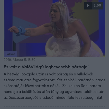
2:59
Fókusz
2019. február 5. 18:30
Ez volt a ValóVilág9 leghevesebb párbaja!
A hétvégi boxgála után is volt párbaj és a villalakók
száma már ötre fogyatkozott. Két szívbéli barátnő viharos
szócsatáját követhették a nézők. Zsuzsu és Reni három
hónapja a beköltözés után tényleg egymásra talált, aztán
az összezártságból is adódó mindenféle feszültség miatt
a végére elegük lett egymásból. Ha arra vagy kíváncsi,