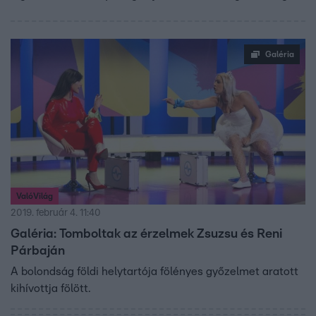
a ValóVilág 9 és az Éjjel-Nappal Budapest szereplői
között. A Fókusz végig ott volt a kulisszák mögött,
megmutatjuk azokat a pillanatokat, amelyeket nem
Galéria
láthattak a ValóVilág összefoglalójában.
ValóVilág
2019. február 4. 11:40
Galéria: Tomboltak az érzelmek Zsuzsu és Reni
Párbaján
A bolondság földi helytartója fölényes győzelmet aratott
kihívottja fölött.