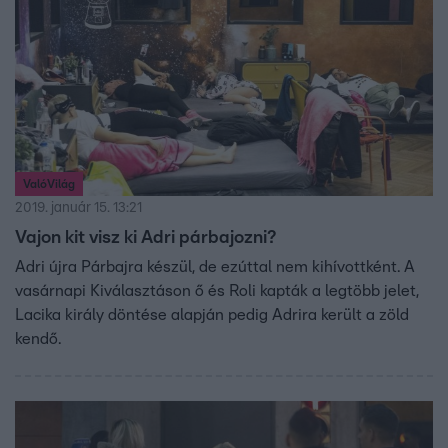
ValóVilág
2019. január 15. 13:21
Vajon kit visz ki Adri párbajozni?
Adri újra Párbajra készül, de ezúttal nem kihívottként. A
vasárnapi Kiválasztáson ő és Roli kapták a legtöbb jelet,
Lacika király döntése alapján pedig Adrira került a zöld
kendő.