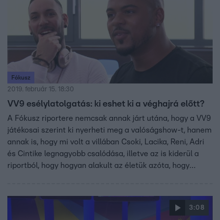
Fókusz
2019. február 15. 18:30
VV9 esélylatolgatás: ki eshet ki a véghajrá előtt?
A Fókusz riportere nemcsak annak járt utána, hogy a VV9
játékosai szerint ki nyerheti meg a valóságshow-t, hanem
annak is, hogy mi volt a villában Csoki, Lacika, Reni, Adri
és Cintike legnagyobb csalódása, illetve az is kiderül a
riportból, hogy hogyan alakult az életük azóta, hogy
kiestek a villából!
3:08