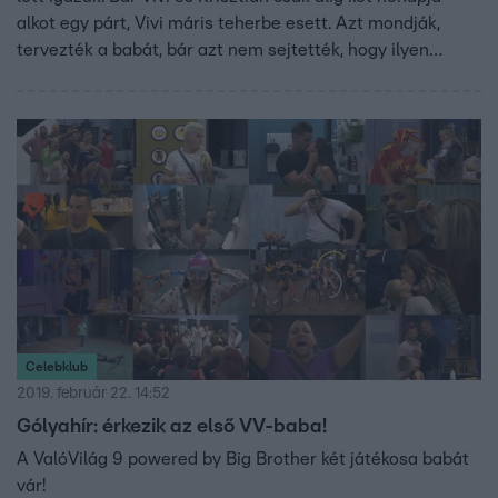
alkot egy párt, Vivi máris teherbe esett. Azt mondják,
tervezték a babát, bár azt nem sejtették, hogy ilyen
gyorsan össze is jön. A teljes riportot megnézheted: ITT.
Celebklub
2019. február 22. 14:52
Gólyahír: érkezik az első VV-baba!
A ValóVilág 9 powered by Big Brother két játékosa babát
vár!