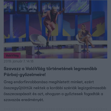
ValóVilág
2019. január 7. 14:18
Szavazz a ValóVilág történetének legmenőbb
Párbaj-győzelmeire!
Greg endorfinrobbanása megihletett minket, ezért
összegyűjtöttük nektek a korábbi szériák legizgalmasabb
összecsapásait és azt, ahogyan a győztesek fogadták a
szavazás eredményét.