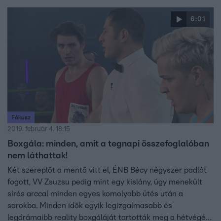
hogy mennyire sokkolta a villalakókat a párbaj
eredménye, akkor azt ITT nézheted meg!
6:01
Fókusz
2019. február 4. 18:15
Boxgála: minden, amit a tegnapi összefoglalóban
nem láthattak!
Két szereplőt a mentő vitt el, ÉNB Bécy négyszer padlót
fogott, VV Zsuzsu pedig mint egy kislány, úgy menekült
sírós arccal minden egyes komolyabb ütés után a
sarokba. Minden idők egyik legizgalmasabb és
legdrámaibb reality boxgáláját tartották meg a hétvégén