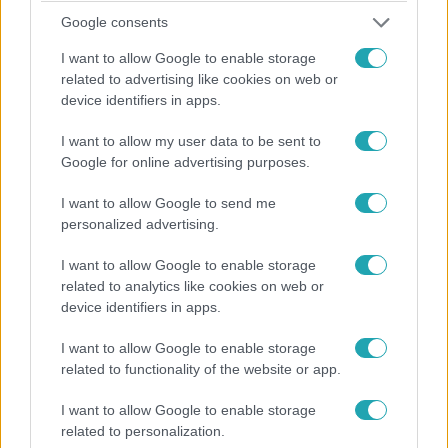
Google consents
I want to allow Google to enable storage
related to advertising like cookies on web or
device identifiers in apps.
I want to allow my user data to be sent to
Google for online advertising purposes.
I want to allow Google to send me
personalized advertising.
ValóVilág
2019. január 26. 9:00
I want to allow Google to enable storage
related to analytics like cookies on web or
#hetiklasszikusok: Kitörni készülő vágyak és
device identifiers in apps.
„majdnem penge” agyak versenye
Adri visszatért második Párbajáról, de a küzdelmet Roli
I want to allow Google to enable storage
related to functionality of the website or app.
hatásos manipulációja árnyékolta be. Régi villalakók
tértek vissza, majd elkezdődött a Villérhét.
I want to allow Google to enable storage
related to personalization.