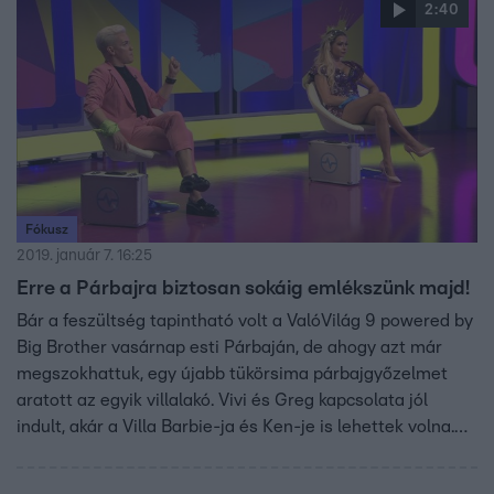
2:40
Fókusz
2019. január 7. 16:25
Erre a Párbajra biztosan sokáig emlékszünk majd!
Bár a feszültség tapintható volt a ValóVilág 9 powered by
Big Brother vasárnap esti Párbaján, de ahogy azt már
megszokhattuk, egy újabb tükörsima párbajgyőzelmet
aratott az egyik villalakó. Vivi és Greg kapcsolata jól
indult, akár a Villa Barbie-ja és Ken-je is lehettek volna.
Aztán valami félresiklott kettőjük kapcsolatában. A
kiesővel készült interjút ITT nézheted meg.