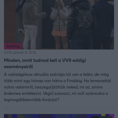
ValóVilág
2019. január 9. 13:13
Minden, amit tudnod kell a VV9 eddigi
eseményeiről
A valóságshow aktuális szériája túl van a felén, de még
több mint egy hónap van hátra a Fináléig. Ha lemaradtál
volna valamiről, összegyűjtöttük neked, mi az, amire
érdemes emlékezni. Végül szavazz, mi volt számodra a
legmegdöbbentőbb fordulat?