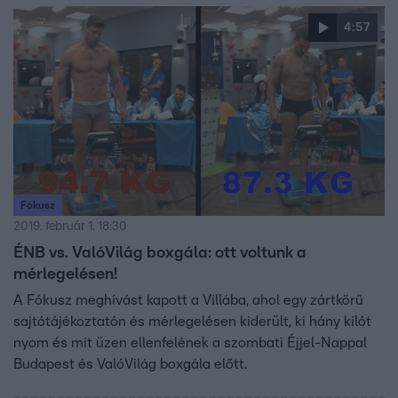
4:57
Fókusz
2019. február 1. 18:30
ÉNB vs. ValóVilág boxgála: ott voltunk a
mérlegelésen!
A Fókusz meghívást kapott a Villába, ahol egy zártkörű
sajtótájékoztatón és mérlegelésen kiderült, ki hány kilót
nyom és mit üzen ellenfelének a szombati Éjjel-Nappal
Budapest és ValóVilág boxgála előtt.