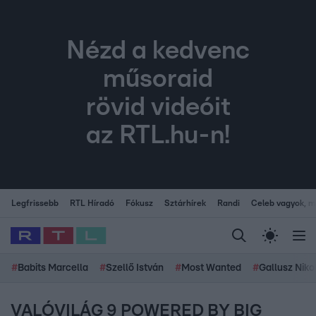
Nézd a kedvenc
műsoraid
rövid videóit
az RTL.hu-n!
Legfrissebb
RTL Híradó
Fókusz
Sztárhírek
Randi
Celeb vagyok, me
#
Babits Marcella
#
Szellő István
#
Most Wanted
#
Gallusz Niko
VALÓVILÁG 9 POWERED BY BIG