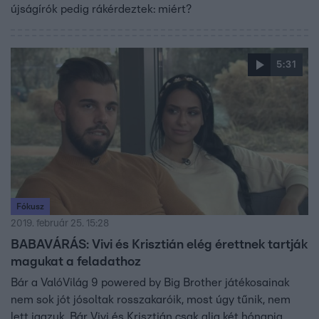
újságírók pedig rákérdeztek: miért?
5:31
Fókusz
2019. február 25. 15:28
BABAVÁRÁS: Vivi és Krisztián elég érettnek tartják
magukat a feladathoz
Bár a ValóVilág 9 powered by Big Brother játékosainak
nem sok jót jósoltak rosszakaróik, most úgy tűnik, nem
lett igazuk. Bár Vivi és Krisztián csak alig két hónapja