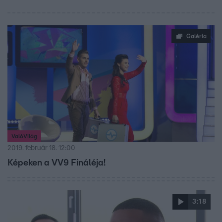
Galéria
ValóVilág
2019. február 18. 12:00
Képeken a VV9 Fináléja!
3:18