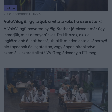
Fókusz
2018. december 11. 16:25
ValóVilág9: így látják a villalakókat a szeretteik!
A ValóVilág9 powered by Big Brother játékosait már úgy
ismerjük, mint a tenyerünket. De kik azok, akik a
legközelebb állnak hozzájuk, akik minden este a képernyő
elé tapadnak és izgatottan, vagy éppen pironkodva
szemlélik szeretteiket? VV Greg édesanyja ITT még
többet is mesélt fiáról!