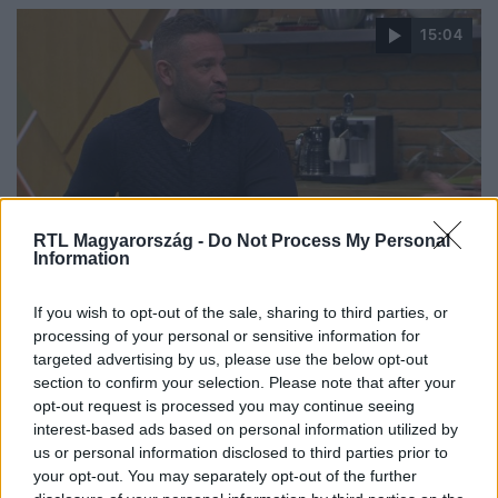
15:04
RTL Magyarország -
Do Not Process My Personal
Information
Reggeli
2019. január 30. 6:46
If you wish to opt-out of the sale, sharing to third parties, or
ÉNB Joe legjobban az ÉNB Bécy-VV Roli
processing of your personal or sensitive information for
mérkőzésre kíváncsi
targeted advertising by us, please use the below opt-out
Az Éjjel-Nappal Budapest sztárja készíti fel sorozatbeli
section to confirm your selection. Please note that after your
partnereit a hétvégi sztárboxra, szerinte Zsuzsu fel fogja
opt-out request is processed you may continue seeing
interest-based ads based on personal information utilized by
adni Tamara ellen és a Bécy-Roli meccset várja
us or personal information disclosed to third parties prior to
legjobban.
your opt-out. You may separately opt-out of the further