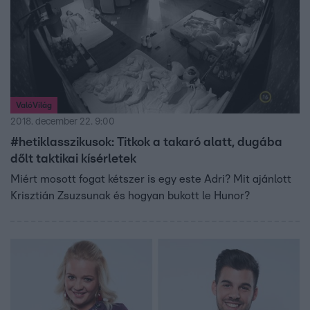
ValóVilág
2018. december 22. 9:00
#hetiklasszikusok: Titkok a takaró alatt, dugába
dőlt taktikai kísérletek
Miért mosott fogat kétszer is egy este Adri? Mit ajánlott
Krisztián Zsuzsunak és hogyan bukott le Hunor?