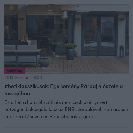
ValóVilág
2019. február 2. 9:00
#hetiklasszikusok: Egy kemény Párbaj előszele a
levegőben
Ez a hét a harcról szólt, és nem csak azért, mert
hétvégén bokszgála lesz az ÉNB szereplőivel. Hamarosan
pont kerül Zsuzsu és Reni vitáinak végére.