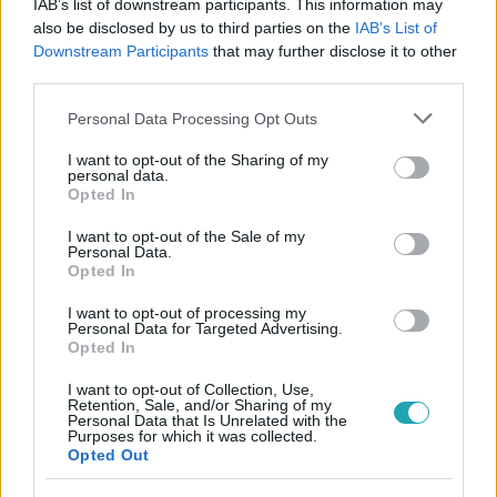
IAB’s list of downstream participants. This information may
also be disclosed by us to third parties on the
IAB’s List of
#
REGGELI
#
KLEIN DÁVID
#
SUHAJDA SZILÁRD
Downstream Participants
that may further disclose it to other
third parties.
#
HEGYMÁSZÁS
#
HEGYMÁSZÓ
#
KÍNA
#
RTL
Please note that this website/app uses one or more Google
#
RTL KLUB
Personal Data Processing Opt Outs
services and may gather and store information including but
not limited to your visit or usage behaviour. You may click to
I want to opt-out of the Sharing of my
personal data.
grant or deny consent to Google and its third-party tags to
Opted In
use your data for below specified purposes in below Google
consent section.
I want to opt-out of the Sale of my
Personal Data.
Opted In
Népszerű
I want to opt-out of processing my
Personal Data for Targeted Advertising.
Opted In
I want to opt-out of Collection, Use,
Retention, Sale, and/or Sharing of my
Personal Data that Is Unrelated with the
Purposes for which it was collected.
Opted Out