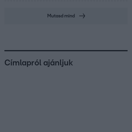
Mutasd mind
Címlapról ajánljuk