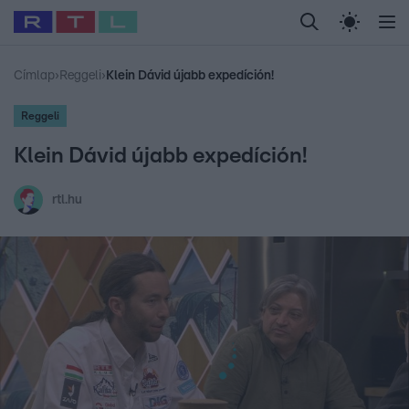
Legfrissebb
RTL Híradó
Fókusz
Sztárhírek
Randi
Celeb vagyok, me
#
Babits Marcella
#
Szellő István
#
Most Wanted
#
Gallusz Niko
Címlap
›
Reggeli
›
Klein Dávid újabb expedíción!
Reggeli
Klein Dávid újabb expedíción!
rtl.hu