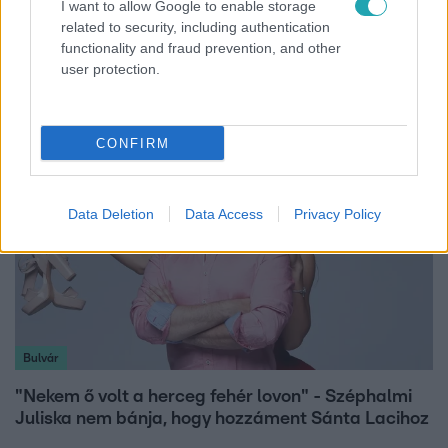
I want to allow Google to enable storage
Életmód
related to security, including authentication
functionality and fraud prevention, and other
Kitört a lecsó-láz! Íme 3 tuti recept az
user protection.
elkészítéséhez
CONFIRM
Data Deletion
Data Access
Privacy Policy
Bulvár
"Nekem ő volt a herceg fehér lovon" - Széphalmi
Juliska nem bánja, hogy hozzáment Sánta Lacihoz