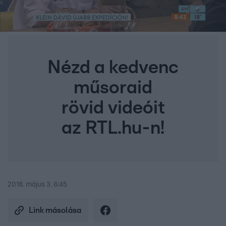
Nézd a kedvenc
műsoraid
rövid videóit
az RTL.hu-n!
2018. május 3. 6:45
Link másolása