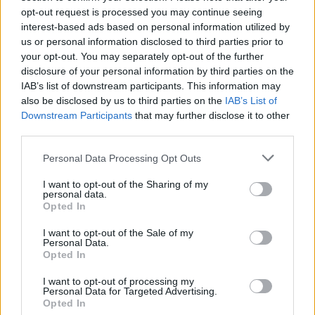
opt-out request is processed you may continue seeing
interest-based ads based on personal information utilized by
Követem
us or personal information disclosed to third parties prior to
your opt-out. You may separately opt-out of the further
disclosure of your personal information by third parties on the
IAB’s list of downstream participants. This information may
also be disclosed by us to third parties on the
IAB’s List of
Downstream Participants
that may further disclose it to other
#
NAGYVILÁG
#
LOS ANGELES
#
HAJLÉKTALANSÁG
third parties.
#
USA
#
LAKHATÁS
#
VÁLSÁG
#
GAZDASÁG
Please note that this website/app uses one or more Google
Personal Data Processing Opt Outs
services and may gather and store information including but
#
AMERIKAI EGYESÜLT ÁLLAMOK
#
KALIFORNIA
not limited to your visit or usage behaviour. You may click to
I want to opt-out of the Sharing of my
personal data.
grant or deny consent to Google and its third-party tags to
#
LAHSA
#
KAREN BASS
#
TÁRSADALOM
Opted In
use your data for below specified purposes in below Google
#
SZOCIÁLPOLITIKA
consent section.
I want to opt-out of the Sale of my
Personal Data.
Opted In
I want to opt-out of processing my
Personal Data for Targeted Advertising.
Opted In