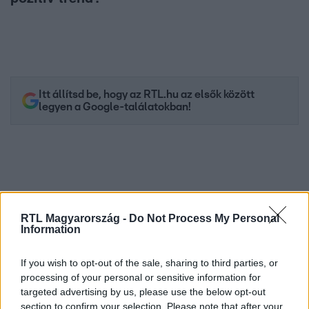
Itt állítsd be, hogy az RTL.hu az elsők között
legyen a Google-találatokban!
RTL Magyarország -
Do Not Process My Personal
Information
If you wish to opt-out of the sale, sharing to third parties, or
processing of your personal or sensitive information for
Kövess minket, és értesülj a friss hírekről a
targeted advertising by us, please use the below opt-out
Facebookon is!
section to confirm your selection. Please note that after your