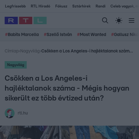
Legfrissebb
RTL Híradó
Fókusz
Sztárhírek
Randi
Celeb vagyok, me
#
Babits Marcella
#
Szellő István
#
Most Wanted
#
Gallusz Niko
Címlap
›
Nagyvilág
›
Csökken a Los Angeles-i hajléktalanok száma - Mégis hogyan sikerült ez több évtized után?
Nagyvilág
Csökken a Los Angeles-i
hajléktalanok száma - Mégis hogyan
sikerült ez több évtized után?
rtl.hu