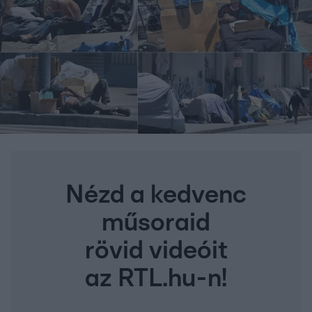
Nézd a kedvenc
műsoraid
rövid videóit
az RTL.hu-n!