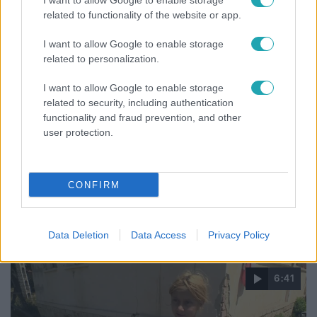
I want to allow Google to enable storage
related to functionality of the website or app.
I want to allow Google to enable storage
related to personalization.
I want to allow Google to enable storage
related to security, including authentication
functionality and fraud prevention, and other
user protection.
Bulvár
CONFIRM
"Hatalmas viharban" - így zajlott Hegyi Barbara
és Zorán első randija
Data Deletion
Data Access
Privacy Policy
6:41