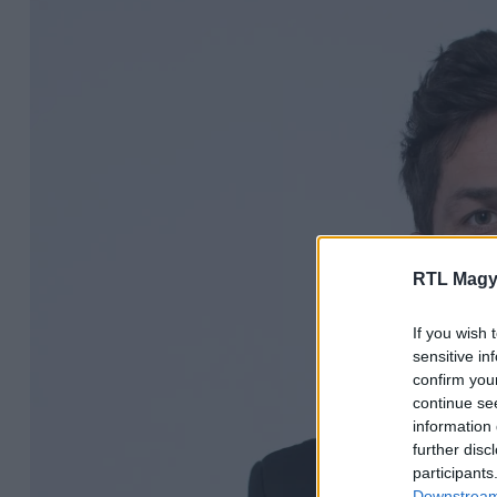
RTL Magy
If you wish 
sensitive in
confirm you
continue se
information 
further disc
participants
Downstream 