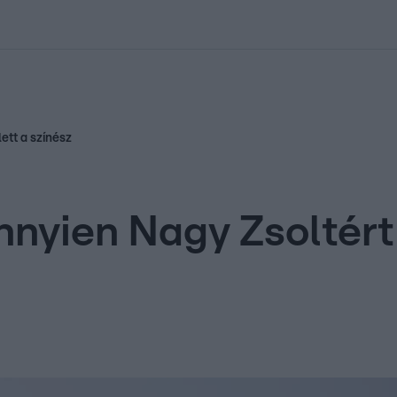
kolett
#
Időjárás
#
RTL műsor
#
Víz
#
Magyar Péter
#
Csillagjeg
ett a színész
nyien Nagy Zsoltért 