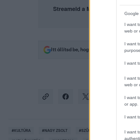
Streameld a Mellékhatás mindké
Google 
I want t
web or d
I want t
Itt állítsd be, hogy az RTL.hu az elsők 
purpose
I want 
I want t
web or d
I want t
or app.
I want t
#
KULTÚRA
#
NAGY ZSOLT
#
SZÜLETÉSNAP
#
ÁRULÓ
I want t
authenti