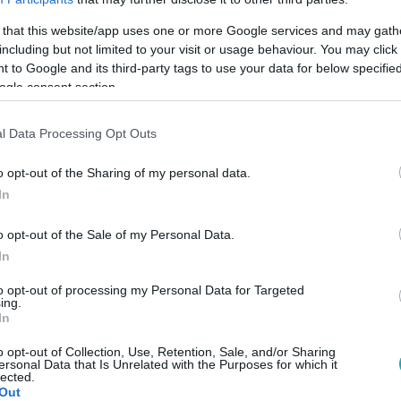
 that this website/app uses one or more Google services and may gath
including but not limited to your visit or usage behaviour. You may click 
 to Google and its third-party tags to use your data for below specifi
ogle consent section.
Link másolása
l Data Processing Opt Outs
o opt-out of the Sharing of my personal data.
lékhatás és a Drakulics elvtárs óta a hazai
In
 karakterének tartanak. Zsolt épp olyan
o opt-out of the Sale of my Personal Data.
non, és azon kívül. Az RTL műsoraiban
In
át és főzőtudományát is megcsillogtatta.
to opt-out of processing my Personal Data for Targeted
ing.
ki!
In
o opt-out of Collection, Use, Retention, Sale, and/or Sharing
ersonal Data that Is Unrelated with the Purposes for which it
lected.
Out