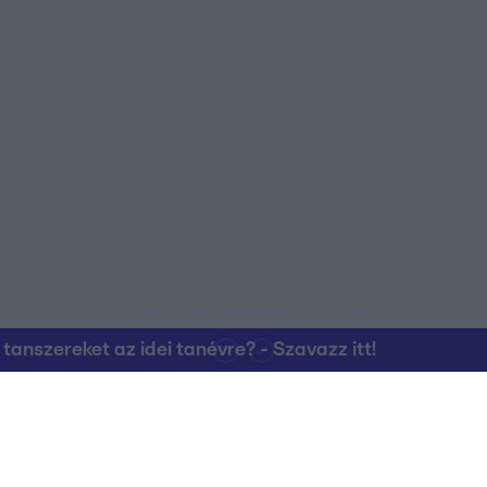
nszereket az idei tanévre? - Szavazz itt!