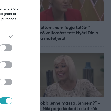
er and store
to grant or
Bulvár
ed purposes
„Attól féltem, nem fogja túlélni” –
megrázó vallomást tett Nyári Dia a
kislánya műtétjéről
Bulvár
„Most jobb lenne mással lennem?” –
Gallusz Niki párja kiakadt a kritikák