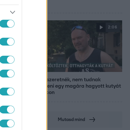
miatt
2:06
Híradó
Hiába szeretnék, nem tudnak
kimenteni egy magára hagyott kutyát
Miskolcon
Mutasd mind