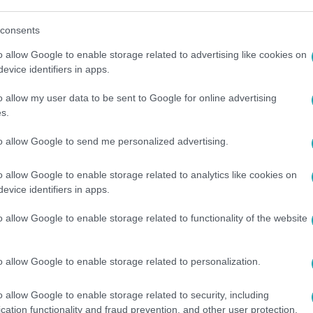
t évadát az
RTL+ Premiumon!
consents
o allow Google to enable storage related to advertising like cookies on
evice identifiers in apps.
o allow my user data to be sent to Google for online advertising
között legyen a Google-találatokban!
s.
to allow Google to send me personalized advertising.
o allow Google to enable storage related to analytics like cookies on
evice identifiers in apps.
o allow Google to enable storage related to functionality of the website
o allow Google to enable storage related to personalization.
#
KONYHAFŐNÖK VIP
#
OLTAI KATA
#
DRAKULICS ELVTÁRS
o allow Google to enable storage related to security, including
cation functionality and fraud prevention, and other user protection.