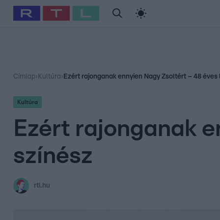
#
Babits Marcella
#
Szellő István
#
Most Wanted
#
Gallusz Ni
Címlap
›
Kultúra
›
Ezért rajonganak ennyien Nagy Zsoltért – 48 éves l
Kultúra
Ezért rajonganak en
színész
rtl.hu