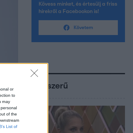
Kövess minket, és értesülj a friss
hírekről a Facebookon is!
Követem
Népszerű
sonal or
ection to
ou may
 personal
out of the
 downstream
B’s List of