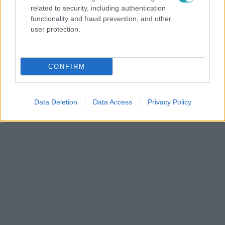
related to security, including authentication
functionality and fraud prevention, and other
user protection.
Életünk története
Életün
CONFIRM
MEGHATÓ: Nagy Zsolt a halálban is
„Kész
támogatná szerelmét!
szívb
Data Deletion
Data Access
Privacy Policy