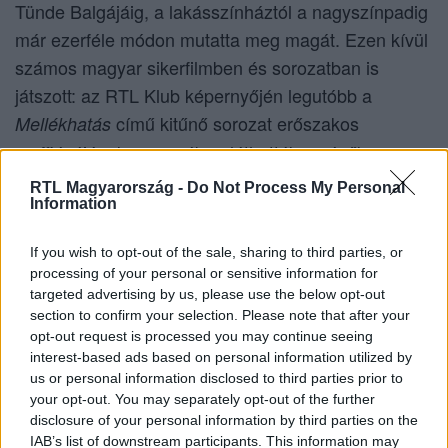
Tünde Balgájáig, a lakásszínháztól a nagyszínpadig
már ezerféle módon mutatta meg magát. Ezen kívül
számos magyar sikerfilmben és sorozatban is
játszott: az RTL Klub képernyőjén legutóbb a
című kitűnő sorozat erőszakos
Mellékhatás
maffiózójának szerepében láthatták a nézők.
RTL Magyarország -
Do Not Process My Personal
Information
Élettársa Oltai Kata, művészettörténész. A kurátori,
kiállítás-menedzseri szakma csúcsának is tekinthető
If you wish to opt-out of the sale, sharing to third parties, or
Ludwig múzeumi biztos. Polgári státuszát érezte
processing of your personal or sensitive information for
targeted advertising by us, please use the below opt-out
túlságosan korlátozónak, és ugrott a bizonytalanba.
section to confirm your selection. Please note that after your
Azóta galériát, butikot nyitott, szabászatot tanul és
opt-out request is processed you may continue seeing
ezeken kívül is ezerféle módon aktív.
interest-based ads based on personal information utilized by
us or personal information disclosed to third parties prior to
your opt-out. You may separately opt-out of the further
disclosure of your personal information by third parties on the
IAB’s list of downstream participants. This information may