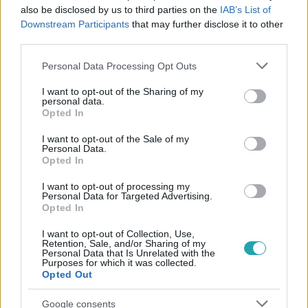
1:24
Életünk története
also be disclosed by us to third parties on the
IAB’s List of
Downstream Participants
that may further disclose it to other
Nagy Zsolt teljesen meztelenül ismerkedett
third parties.
meg feleségével!
Please note that this website/app uses one or more Google
Personal Data Processing Opt Outs
services and may gather and store information including but
not limited to your visit or usage behaviour. You may click to
I want to opt-out of the Sharing of my
personal data.
grant or deny consent to Google and its third-party tags to
Opted In
use your data for below specified purposes in below Google
consent section.
I want to opt-out of the Sale of my
Personal Data.
Opted In
Életünk története
I want to opt-out of processing my
1:44
Personal Data for Targeted Advertising.
MEGHATÓ: Nagy Zsolt a
Opted In
halálban is támogatná
szerelmét!
I want to opt-out of Collection, Use,
Retention, Sale, and/or Sharing of my
Personal Data that Is Unrelated with the
Purposes for which it was collected.
Opted Out
Életünk története
0:46
EXKLUZÍV! A 84 éves Nagy
Google consents