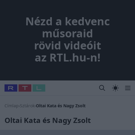
Nézd a kedvenc műsoraid rövi
Nézd a kedvenc
műsoraid
rövid videóit
az RTL.hu-n!
Legfrissebb
RTL Híradó
Fókusz
Sztárhírek
Randi
Celeb vagyok
#
Babits Marcella
#
Szellő István
#
Most Wanted
#
Gallusz N
Címlap
›
Sztárok
›
Oltai Kata és Nagy Zsolt
Oltai Kata és Nagy Zsolt