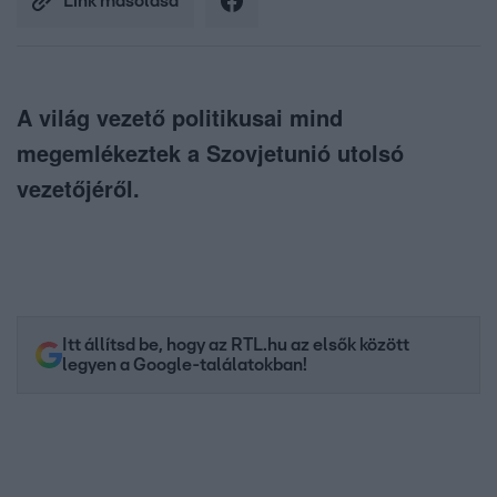
Link másolása
A világ vezető politikusai mind
megemlékeztek a Szovjetunió utolsó
vezetőjéről.
Itt állítsd be, hogy az RTL.hu az elsők között
legyen a Google-találatokban!