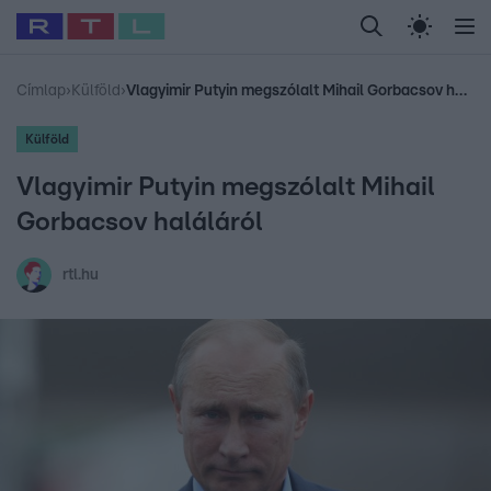
Legfrissebb
RTL Híradó
Fókusz
Sztárhírek
Randi
Celeb vagyok, me
#
Babits Marcella
#
Szellő István
#
Most Wanted
#
Gallusz Niko
Címlap
›
Külföld
›
Vlagyimir Putyin megszólalt Mihail Gorbacsov haláláról
Külföld
Vlagyimir Putyin megszólalt Mihail
Gorbacsov haláláról
rtl.hu