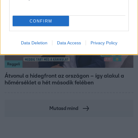
6:12
CONFIRM
Data Deletion
Data Access
Privacy Policy
Reggeli
Átvonul a hidegfront az országon – így alakul a
hőmérséklet a hét második felében
Mutasd mind