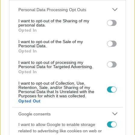
Please note that this website/app uses one or more Google
Personal Data Processing Opt Outs
services and may gather and store information including but
not limited to your visit or usage behaviour. You may click to
I want to opt-out of the Sharing of my
personal data.
grant or deny consent to Google and its third-party tags to
Opted In
use your data for below specified purposes in below Google
consent section.
I want to opt-out of the Sale of my
Népszerű
Personal Data.
Opted In
I want to opt-out of processing my
Personal Data for Targeted Advertising.
Opted In
I want to opt-out of Collection, Use,
Retention, Sale, and/or Sharing of my
Personal Data that Is Unrelated with the
Purposes for which it was collected.
Opted Out
Google consents
I want to allow Google to enable storage
related to advertising like cookies on web or
Életmód