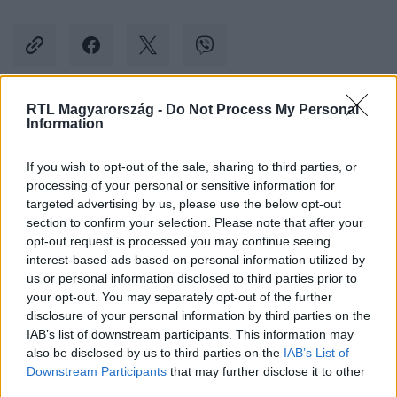
RTL Magyarország -
Do Not Process My Personal
Information
Kövess minket, és értesülj a friss hírekről a
Facebookon is!
If you wish to opt-out of the sale, sharing to third parties, or
processing of your personal or sensitive information for
Követem
targeted advertising by us, please use the below opt-out
section to confirm your selection. Please note that after your
opt-out request is processed you may continue seeing
interest-based ads based on personal information utilized by
us or personal information disclosed to third parties prior to
your opt-out. You may separately opt-out of the further
disclosure of your personal information by third parties on the
#
KÜLFÖLD
#
VLAGYIMIR PUTYIN
IAB’s list of downstream participants. This information may
#
EMMANUEL MACRON
#
BORIS JOHNSON
also be disclosed by us to third parties on the
IAB’s List of
Downstream Participants
that may further disclose it to other
#
URSULA VON DER LEYEN
#
ANTÓNIO GUTERRES
third parties.