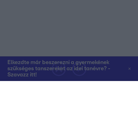
Elkezdte már beszerezni a gyermekének
szükséges tanszereket az idei tanévre? -
Szavazz itt!