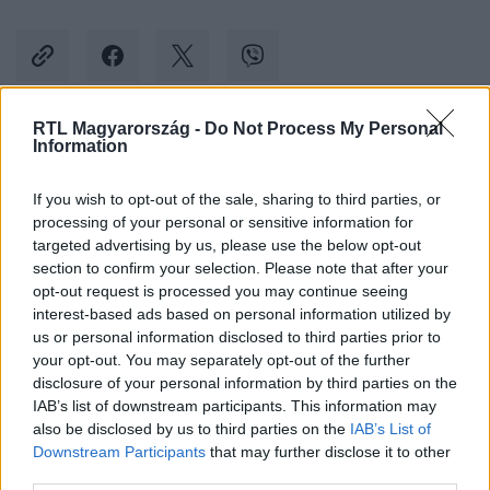
RTL Magyarország -
Do Not Process My Personal
Information
Kövess minket, és értesülj a friss hírekről a
Facebookon is!
If you wish to opt-out of the sale, sharing to third parties, or
processing of your personal or sensitive information for
Követem
targeted advertising by us, please use the below opt-out
section to confirm your selection. Please note that after your
opt-out request is processed you may continue seeing
interest-based ads based on personal information utilized by
us or personal information disclosed to third parties prior to
your opt-out. You may separately opt-out of the further
disclosure of your personal information by third parties on the
#
KÜLFÖLD
#
MEAD-TÓ
#
HOLTTESTEK
IAB’s list of downstream participants. This information may
also be disclosed by us to third parties on the
IAB’s List of
#
EGYESÜLT ÁLLAMOK
#
SZÁRAZSÁG
#
ASZÁLY
Downstream Participants
that may further disclose it to other
third parties.