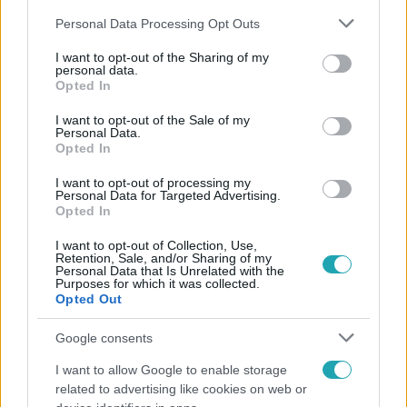
Please note that this website/app uses one or more Google
Personal Data Processing Opt Outs
services and may gather and store information including but
not limited to your visit or usage behaviour. You may click to
I want to opt-out of the Sharing of my
personal data.
grant or deny consent to Google and its third-party tags to
Opted In
use your data for below specified purposes in below Google
Népszerű
consent section.
I want to opt-out of the Sale of my
Personal Data.
Opted In
I want to opt-out of processing my
4:55
Personal Data for Targeted Advertising.
Opted In
I want to opt-out of Collection, Use,
Retention, Sale, and/or Sharing of my
Personal Data that Is Unrelated with the
Purposes for which it was collected.
Opted Out
Google consents
I want to allow Google to enable storage
Fókusz
related to advertising like cookies on web or