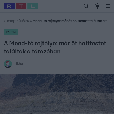
Legfrissebb
RTL Híradó
Fókusz
Sztárhírek
Randi
Celeb vagyok, me
#
Babits Marcella
#
Szellő István
#
Most Wanted
#
Gallusz Niko
Címlap
›
Külföld
›
A Mead-tó rejtélye: már öt holttestet találtak a tározóban
Külföld
A Mead-tó rejtélye: már öt holttestet
találtak a tározóban
rtl.hu