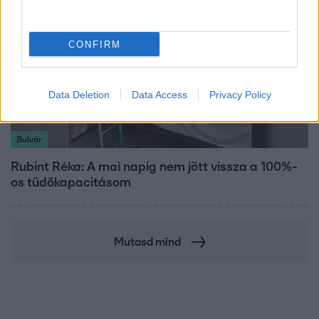
CONFIRM
Data Deletion
Data Access
Privacy Policy
Bulvár
Rubint Réka: A mai napig nem jött vissza a 100%-
os tüdőkapacitásom
Mutasd mind