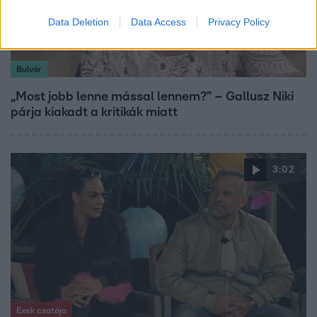
Data Deletion
Data Access
Privacy Policy
Bulvár
„Most jobb lenne mással lennem?” – Gallusz Niki
párja kiakadt a kritikák miatt
3:02
Exek csatája