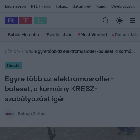
Legfrissebb
RTL Híradó
Fókusz
Sztárhírek
Randi
Celeb vagyok, me
#
Babits Marcella
#
Szellő István
#
Most Wanted
#
Gallusz Niko
Címlap
›
Híradó
›
Egyre több az elektromosroller-baleset, a kormány KRESZ-szabályozást ígér
Híradó
Egyre több az elektromosroller-
baleset, a kormány KRESZ-
szabályozást ígér
Balogh Zoltán