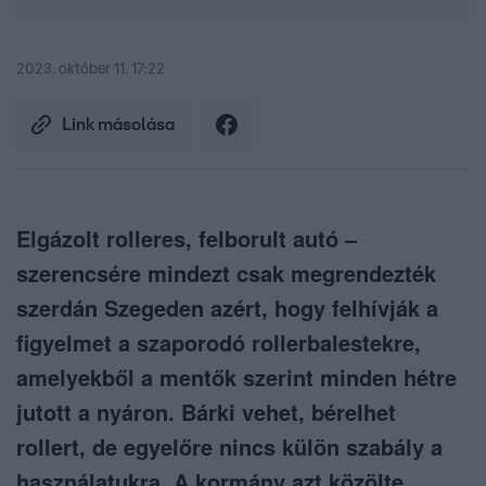
2023. október 11. 17:22
Link másolása
Elgázolt rolleres, felborult autó –
szerencsére mindezt csak megrendezték
szerdán Szegeden azért, hogy felhívják a
figyelmet a szaporodó rollerbalestekre,
amelyekből a mentők szerint minden hétre
jutott a nyáron. Bárki vehet, bérelhet
rollert, de egyelőre nincs külön szabály a
használatukra. A kormány azt közölte,