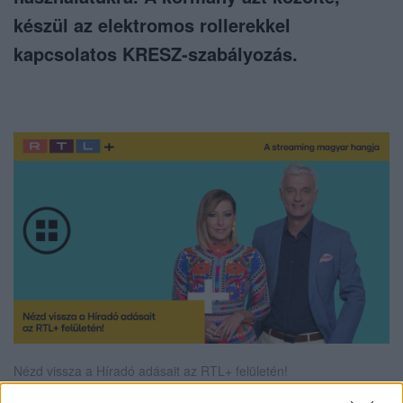
készül az elektromos rollerekkel
kapcsolatos KRESZ-szabályozás.
Nézd vissza a Híradó adásait az RTL+ felületén!