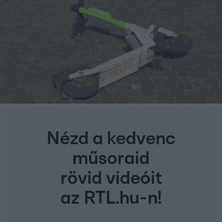
Nézd a kedvenc
műsoraid
rövid videóit
az RTL.hu-n!