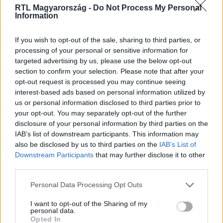
RTL Magyarország -
Do Not Process My Personal
Information
Itt állítsd be, hogy az RTL.hu az elsők között
legyen a Google-találatokban!
If you wish to opt-out of the sale, sharing to third parties, or
processing of your personal or sensitive information for
targeted advertising by us, please use the below opt-out
section to confirm your selection. Please note that after your
opt-out request is processed you may continue seeing
interest-based ads based on personal information utilized by
us or personal information disclosed to third parties prior to
your opt-out. You may separately opt-out of the further
disclosure of your personal information by third parties on the
IAB’s list of downstream participants. This information may
also be disclosed by us to third parties on the
IAB’s List of
Downstream Participants
that may further disclose it to other
Kövess minket, és értesülj a friss hírekről a
third parties.
Facebookon is!
Please note that this website/app uses one or more Google
Personal Data Processing Opt Outs
services and may gather and store information including but
not limited to your visit or usage behaviour. You may click to
I want to opt-out of the Sharing of my
Követem
personal data.
grant or deny consent to Google and its third-party tags to
Opted In