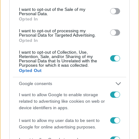
use your data for below specified purposes in below Google
consent section.
I want to opt-out of the Sale of my
Personal Data.
Opted In
#
HÍRADÓ
#
VIDEÓ
#
ADÁSRÉSZLETEK
#
BELFÖLD
I want to opt-out of processing my
Personal Data for Targeted Advertising.
Opted In
#
KÖZLEKEDÉS
#
ELEKTROMOS ROLLER
#
BALESET
#
SZEGED
#
KRESZ
I want to opt-out of Collection, Use,
Retention, Sale, and/or Sharing of my
Personal Data that Is Unrelated with the
Purposes for which it was collected.
Opted Out
Google consents
I want to allow Google to enable storage
related to advertising like cookies on web or
Népszerű
device identifiers in apps.
I want to allow my user data to be sent to
Google for online advertising purposes.
6:35