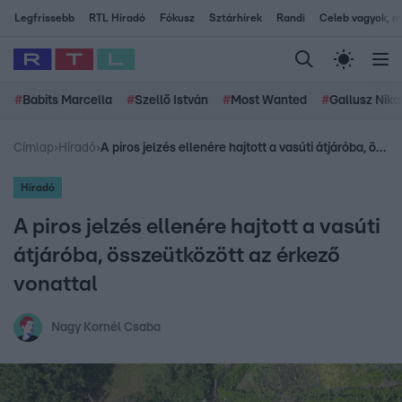
Legfrissebb
RTL Híradó
Fókusz
Sztárhírek
Randi
Celeb vagyok, me
#
Babits Marcella
#
Szellő István
#
Most Wanted
#
Gallusz Niko
Címlap
›
Híradó
›
A piros jelzés ellenére hajtott a vasúti átjáróba, összeütközött az érkező vonattal
Híradó
A piros jelzés ellenére hajtott a vasúti
átjáróba, összeütközött az érkező
vonattal
Nagy Kornél Csaba