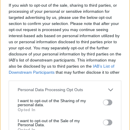
If you wish to opt-out of the sale, sharing to third parties, or
processing of your personal or sensitive information for
targeted advertising by us, please use the below opt-out
section to confirm your selection. Please note that after your
opt-out request is processed you may continue seeing
interest-based ads based on personal information utilized by
us or personal information disclosed to third parties prior to
your opt-out. You may separately opt-out of the further
disclosure of your personal information by third parties on the
IAB’s list of downstream participants. This information may
also be disclosed by us to third parties on the
IAB’s List of
Kövess minket, és értesülj a friss hírekről a
Downstream Participants
that may further disclose it to other
Facebookon is!
third parties.
Please note that this website/app uses one or more Google
Personal Data Processing Opt Outs
Követem
services and may gather and store information including but
not limited to your visit or usage behaviour. You may click to
I want to opt-out of the Sharing of my
personal data.
grant or deny consent to Google and its third-party tags to
Opted In
use your data for below specified purposes in below Google
consent section.
I want to opt-out of the Sale of my
Personal Data.
Opted In
#
HÍRADÓ
#
ADÁSRÉSZLETEK
#
VIDEÓ
#
BELFÖLD