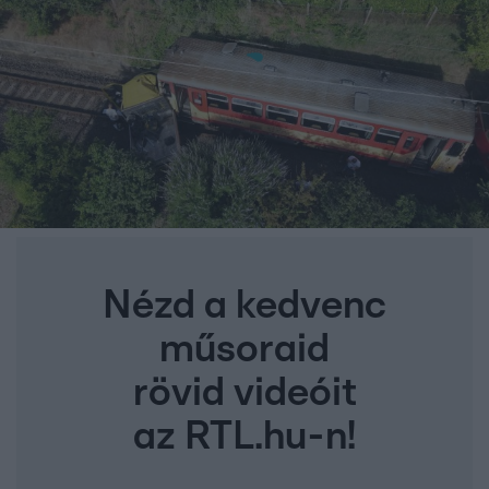
Nézd a kedvenc
műsoraid
rövid videóit
az RTL.hu-n!