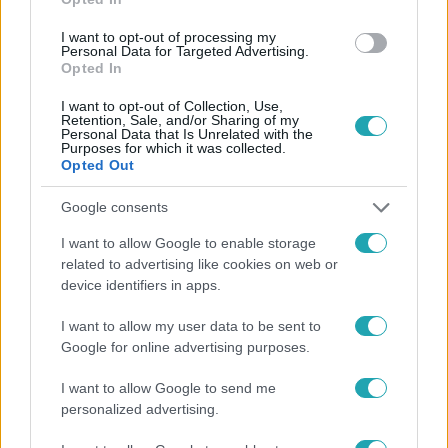
#
BALESET
#
OROSHÁZA
#
EGER
#
KISTEHERAUTÓ
I want to opt-out of processing my
Personal Data for Targeted Advertising.
Opted In
#
KAMION
#
VONAT
#
KISIKLOTT
#
HÓDMEZŐVÁSÁRHELY
#
MOTOROS
I want to opt-out of Collection, Use,
Retention, Sale, and/or Sharing of my
Personal Data that Is Unrelated with the
Purposes for which it was collected.
Opted Out
Google consents
I want to allow Google to enable storage
related to advertising like cookies on web or
Népszerű
device identifiers in apps.
I want to allow my user data to be sent to
Google for online advertising purposes.
17:24
I want to allow Google to send me
personalized advertising.