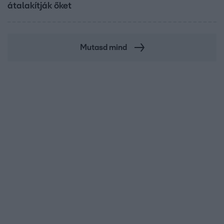
átalakítják őket
Mutasd mind