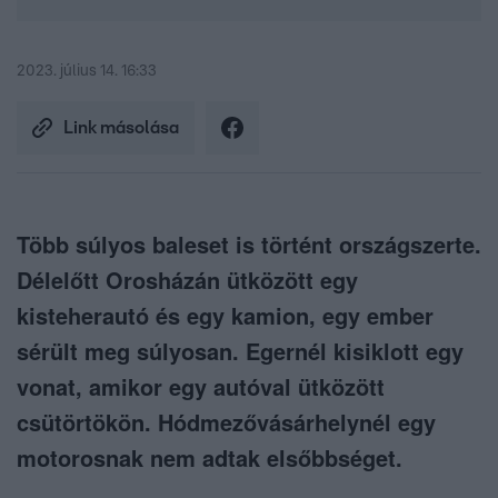
2023. július 14. 16:33
Link másolása
Több súlyos baleset is történt országszerte.
Délelőtt Orosházán ütközött egy
kisteherautó és egy kamion, egy ember
sérült meg súlyosan. Egernél kisiklott egy
vonat, amikor egy autóval ütközött
csütörtökön. Hódmezővásárhelynél egy
motorosnak nem adtak elsőbbséget.