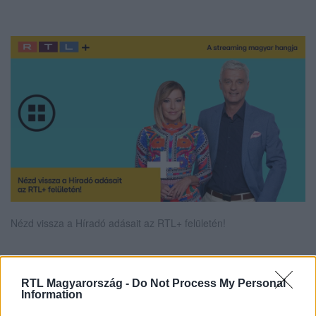
Nézd vissza a Híradó adásait az RTL+ felületén!
RTL Magyarország -
Do Not Process My Personal
Itt állítsd be, hogy az RTL.hu az elsők között
Information
legyen a Google-találatokban!