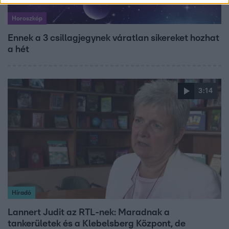
Horoszkóp
Ennek a 3 csillagjegynek váratlan sikereket hozhat
a hét
3:14
Híradó
Lannert Judit az RTL-nek: Maradnak a
tankerületek és a Klebelsberg Központ, de