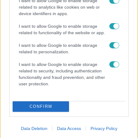
I want to allow Google to enable storage
related to analytics like cookies on web or
device identifiers in apps.
I want to allow Google to enable storage
related to functionality of the website or app.
Reggeli
I want to allow Google to enable storage
„Ha olyan ember keresne meg, akkor sem
related to personalization.
vállalnám!” – Détár Enikő megszólalt a politikai
megkeresésekkel kapcsolatban
I want to allow Google to enable storage
related to security, including authentication
functionality and fraud prevention, and other
user protection.
CONFIRM
Data Deletion
Data Access
Privacy Policy